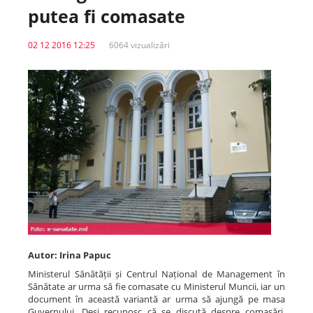
putea fi comasate
Spitale.MD
02 12 2016 12:25
6064 vizualizări
Centrul PAS
Școala E-Sănătate
SanoTeca
Autor: Irina Papuc
Ministerul Sănătății și Centrul Național de Management în
Sănătate ar urma să fie comasate cu Ministerul Muncii, iar un
document în această variantă ar urma să ajungă pe masa
Guvernului. Deși recunosc că se discută despre comasări,