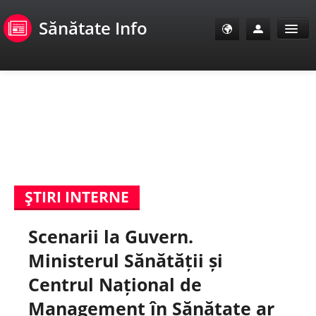
Sănătate Info
Sănătate Info
Sănătate TV
SanoClub
ŞTIRI INTERNE
E-Sănătate Pacienți
Scenarii la Guvern.
E-Sănătate Medici
Ministerul Sănătății și
E-Sănătate Instituții
Centrul Național de
Management în Sănătate ar
Tuberculoza Info