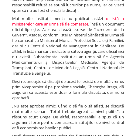
responsabilii refuză să spună lucrurilor pe nume, iar cei vizați
spun că nu au fost chemați la discuții.
Mai multe instituții media au publicat astăzi
o listă a
ministerelor care ar urma să fie comasate
, însă un document
oficial lipsește. Acestea citează „surse de încredere de la
Guvern”. Așadar, conform listei Ministerul Sănătății ar urma să
fie comasat cu Ministerul Muncii, Protecției Sociale și Familiei,
dar și cu Centrul Național de Management în Sănătate. De
altfel, în listă mai sunt indicate și câteva agenții, care oficial nici
nu există. Subordonate instituției ar urma să fie Agenția
Medicamentului și Dispozitivelor Medicale, Agenția de
Transplant, Centrul de Medicină Legală, Centrul Național de
Transfuzie a Sângelui.
Deși recunoaște că discuții de acest fel există de multă vreme,
prim vicepremierul pe probleme sociale, Gheorghe Brega, dă
asigurări că aceasta este doar o formulă discutată, dar nu și
aprobată.
„Nu este aprobat nimic. Când o să fie o să aflați, se discută
mai multe scenarii. Totul trebuie agreat la nivel politic”, a
răspuns scurt Brega. De altfel, responsabilul a spus că un
argument forte pentru comasarea instituțiilor de nivel central
ar fi economisirea banilor publici.