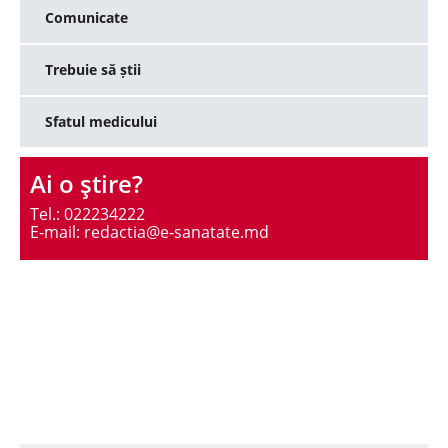
Comunicate
Trebuie să știi
Sfatul medicului
Ai o ştire?
Tel.: 022234222
E-mail: redactia@e-sanatate.md