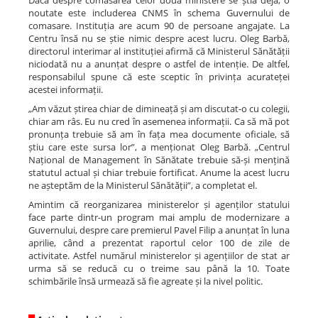
Dacă despre comasarea celor două ministere se știa deja, o
noutate este includerea CNMS în schema Guvernului de
comasare. Instituția are acum 90 de persoane angajate. La
Centru însă nu se știe nimic despre acest lucru. Oleg Barbă,
directorul interimar al instituției afirmă că Ministerul Sănătății
niciodată nu a anunțat despre o astfel de intenție. De altfel,
responsabilul spune că este sceptic în privința acurateței
acestei informații.
„Am văzut știrea chiar de dimineață și am discutat-o cu colegii,
chiar am râs. Eu nu cred în asemenea informații. Ca să mă pot
pronunța trebuie să am în fața mea documente oficiale, să
știu care este sursa lor”, a menționat Oleg Barbă. „Centrul
Național de Management în Sănătate trebuie să-și mențină
statutul actual și chiar trebuie fortificat. Anume la acest lucru
ne așteptăm de la Ministerul Sănătății”, a completat el.
Amintim că reorganizarea ministerelor și agenților statului
face parte dintr-un program mai amplu de modernizare a
Guvernului, despre care premierul Pavel Filip a anunțat în luna
aprilie, când a prezentat raportul celor 100 de zile de
activitate. Astfel numărul ministerelor și agențiilor de stat ar
urma să se reducă cu o treime sau până la 10. Toate
schimbările însă urmează să fie agreate și la nivel politic.