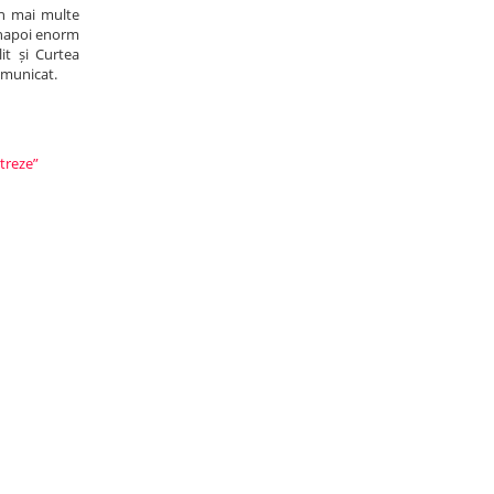
in mai multe
 înapoi enorm
it și Curtea
comunicat.
streze”