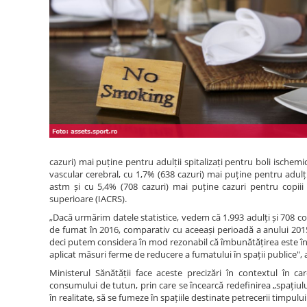
cazuri) mai puține pentru adulții spitalizați pentru boli ischemi
vascular cerebral, cu 1,7% (638 cazuri) mai puține pentru adul
astm și cu 5,4% (708 cazuri) mai puține cazuri pentru copiii 
superioare (IACRS).
„Dacă urmărim datele statistice, vedem că 1.993 adulți și 708 co
de fumat în 2016, comparativ cu aceeași perioadă a anului 2015
deci putem considera în mod rezonabil că îmbunătățirea este în dir
aplicat măsuri ferme de reducere a fumatului în spații publice", 
Ministerul Sănătății face aceste precizări în contextul în 
consumului de tutun, prin care se încearcă redefinirea „spațiului
în realitate, să se fumeze în spațiile destinate petrecerii timpului