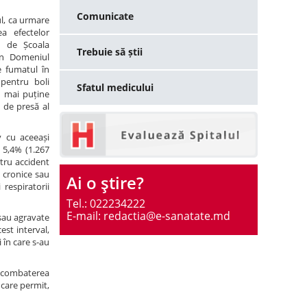
Comunicate
l, ca urmare
a efectelor
e de Școala
Trebuie să știi
în Domeniul
e fumatul în
pentru boli
Sfatul medicului
n mai puține
 de presă al
v cu aceeași
 5,4% (1.267
ntru accident
e cronice sau
Ai o ştire?
respiratorii
Tel.: 022234222
E-mail: redactia@e-sanatate.md
 sau agravate
est interval,
 în care s-au
i combaterea
 care permit,