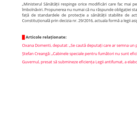
„Ministerul Sănătății respinge orice modificări care fac mai p
îmbolnăviri. Propunerea nu numai că nu răspunde obligației stat
față de standardele de protecție a sănătății stabilite de act
Constituțională prin decizia nr. 29/2016, actuala formă a legii as
█
Articole relaționate:
Oxana Domenti, deputat: „Se caută deputați care ar semna un pro
Ștefan Creangă: „Cabinele speciale pentru fumători nu sunt efici
Guvernul, presat să submineze eficiența Legii antifumat, a ela