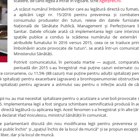
scădere, de când legea a intrat în vigoare, scrie
Agerpres.ro
.
„A scăzut numărul îmbolnăvirilor care au legătură directă cu fumatu
a aplicării Legii nr. 15/2016 pentru prevenirea și combatere
consumului produselor din tutun, reiese din datele furnizat
Națională de Sănătate Publică, Management și Perfecționare 
Sanitar. Datele oficiale arată că implementarea legii care interzic
spațiile publice a condus la scăderea numărului de externări 
atribuibile fumatului în 2016 versus 2015, ceea ce se traduce pri
îmbolnăviri acute provocate de tutun", se arată într-un comunicat
Ministerului Sănătăți.
Potrivit comunicatului, în perioada martie — august, comparati
perioadă din 2015 s-au înregistrat mai puține cazuri externate: cu
ce coronariene, cu 11,5% (88 cazuri) mai puține pentru adulții spitalizați pe
ții spitalizați pentru exacerbare (agravare) a bronhopenumoniei obstructiv
spitalizați pentru agravare a astmului sau pentru o infecție acută de căi 
pii nu au mai necesitat spitalizare pentru o acutizare a unei boli provocate
. Implementarea legii a fost singura schimbare semnificativă produsă în ac
ectă legătură cu aplicarea legii. Acest fenomen s-a înregistrat și în alte țări
a declarat Vlad Voiculescu, ministrul Sănătății în comunicat.
care parlamentarii discută din nou modificarea legii pentru prevenirea ș
 public închis” și „spațiul închis de la locul de muncă” și se propun excepții
 liber, dar și la locul de muncă.