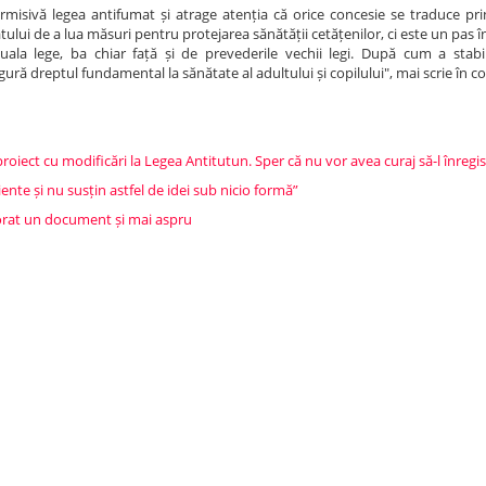
ermisivă legea antifumat și atrage atenția că orice concesie se traduce pr
ului de a lua măsuri pentru protejarea sănătății cetățenilor, ci este un pas
uala lege, ba chiar față și de prevederile vechii legi. După cum a stabil
igură dreptul fundamental la sănătate al adultului și copilului", mai scrie în 
iect cu modificări la Legea Antitutun. Sper că nu vor avea curaj să-l înregi
ente și nu susțin astfel de idei sub nicio formă”
borat un document și mai aspru