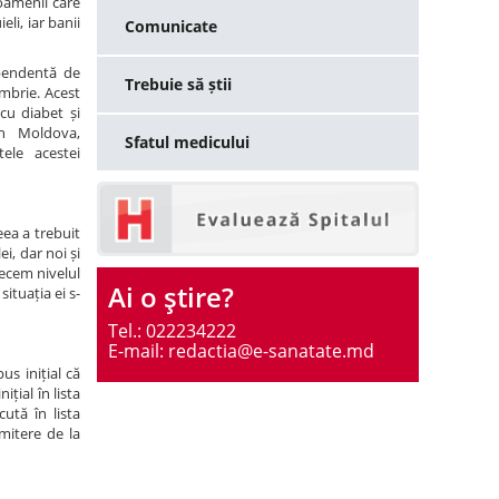
 oamenii care
li, iar banii
Comunicate
pendentă de
Trebuie să știi
embrie. Acest
cu diabet și
in Moldova,
Sfatul medicului
ele acestei
eea a trebuit
i, dar noi și
recem nivelul
Ai o ştire?
ituația ei s-
Tel.: 022234222
E-mail: redactia@e-sanatate.md
us inițial că
țial în lista
cută în lista
imitere de la