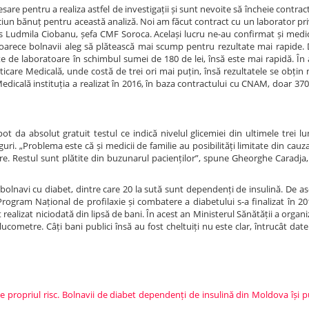
sare pentru a realiza astfel de investigații și sunt nevoite să încheie contrac
 niciun bănuț pentru această analiză. Noi am făcut contract cu un laborator pri
spus Ludmila Ciobanu, șefa CMF Soroca. Același lucru ne-au confirmat și medic
, deoarece bolnavii aleg să plătească mai scump pentru rezultate mai rapide
te de laboratoare în schimbul sumei de 180 de lei, însă este mai rapidă. În 
ticare Medicală, unde costă de trei ori mai puțin, însă rezultatele se obțin
dicală instituția a realizat în 2016, în baza contractului cu CNAM, doar 370
ot da absolut gratuit testul ce indică nivelul glicemiei din ultimele trei luni
guri. „Problema este că și medicii de familie au posibilități limitate din cauza 
re. Restul sunt plătite din buzunarul pacienților”, spune Gheorghe Caradja, 
olnavi cu diabet, dintre care 20 la sută sunt dependenți de insulină. De a
rogram Național de profilaxie și combatere a diabetului s-a finalizat în 2
t realizat niciodată din lipsă de bani. În acest an Ministerul Sănătății a organiz
ucometre. Câți bani publici însă au fost cheltuiți nu este clar, întrucât datel
 pe propriul risc. Bolnavii de diabet dependenți de insulină din Moldova își p