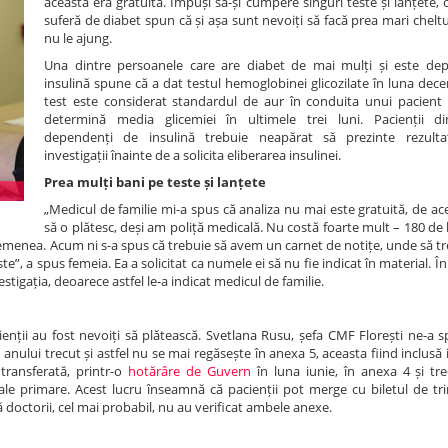
aceasta era gratuită. Impuși să-și cumpere singuri teste și lanțete,
suferă de diabet spun că și așa sunt nevoiți să facă prea mari cheltuie
nu le ajung.
Una dintre persoanele care are diabet de mai mulți și este de
insulină spune că a dat testul hemoglobinei glicozilate în luna dec
test este considerat standardul de aur în conduita unui pacient 
determină media glicemiei în ultimele trei luni. Pacienții d
dependenți de insulină trebuie neapărat să prezinte rezultat
investigații înainte de a solicita eliberarea insulinei.
Prea mulți bani pe teste și lanțete
„Medicul de familie mi-a spus că analiza nu mai este gratuită, de ac
să o plătesc, deși am poliță medicală. Nu costă foarte mult – 180 de le
semenea. Acum ni s-a spus că trebuie să avem un carnet de notițe, unde să t
 a spus femeia. Ea a solicitat ca numele ei să nu fie indicat în material. În s
stigația, deoarece astfel le-a indicat medicul de familie.
nții au fost nevoiți să plătească. Svetlana Rusu, șefa CMF Florești ne-a sp
anului trecut și astfel nu se mai regăsește în anexa 5, aceasta fiind inclusă ini
 transferată, printr-o
hotărâre de Guvern
în luna iunie, în anexa 4 și tre
dicale primare. Acest lucru înseamnă că pacienții pot merge cu biletul de tr
să doctorii, cel mai probabil, nu au verificat ambele anexe.