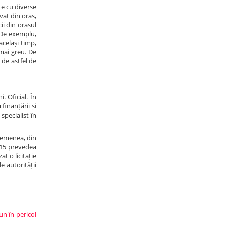
te cu diverse
vat din oraș,
ii din orașul
. De exemplu,
același timp,
 mai greu. De
 de astfel de
. Oficial. În
finanțării și
specialist în
semenea, din
015 prevedea
at o licitație
e autorității
un în pericol