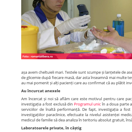
așa avem cheltuieli mari. Testele sunt scumpe și lanțetele de a
de glicemie după fiecare masă, dar asta înseamnă mai multe teste”,
au mai pomenit și alți pacienți care au confirmat că au plătit inve
Au încurcat anexele
Am încercat și noi să aflăm care este motivul pentru care pacie
investigația a fost exclusă din
Programul unic
în a doua parte a 
serviciilor de înaltă performanță. De fapt, investigația a fost
investigațiilor paraclinice, efectuate la nivelul asistenței me
medicul de familie să dea analiza în teritoriu absolut gratuit, în
Laboratoarele private, în câștig