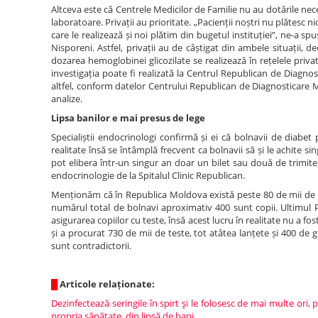
Altceva este că Centrele Medicilor de Familie nu au dotările nece
laboratoare. Privații au prioritate. „Pacienții noștri nu plătesc
care le realizează și noi plătim din bugetul instituției”, ne-a 
Nisporeni. Astfel, privații au de câștigat din ambele situații
dozarea hemoglobinei glicozilate se realizează în rețelele priva
investigația poate fi realizată la Centrul Republican de Diagnos
altfel, conform datelor Centrului Republican de Diagnosticare Me
analize.
Lipsa banilor e mai presus de lege
Specialiștii endocrinologi confirmă și ei că bolnavii de diabet p
realitate însă se întâmplă frecvent ca bolnavii să și le achite sin
pot elibera într-un singur an doar un bilet sau două de trimite
endocrinologie de la Spitalul Clinic Republican.
Menționăm că în Republica Moldova există peste 80 de mii de b
numărul total de bolnavi aproximativ 400 sunt copii. Ultimul P
asigurarea copiilor cu teste, însă acest lucru în realitate nu a fos
și a procurat 730 de mii de teste, tot atâtea lanțete și 400 de gl
sunt contradictorii.
█
Articole relaționate:
Dezinfectează seringile în spirt şi le folosesc de mai multe ori,
propria sănătate, din lipsă de bani