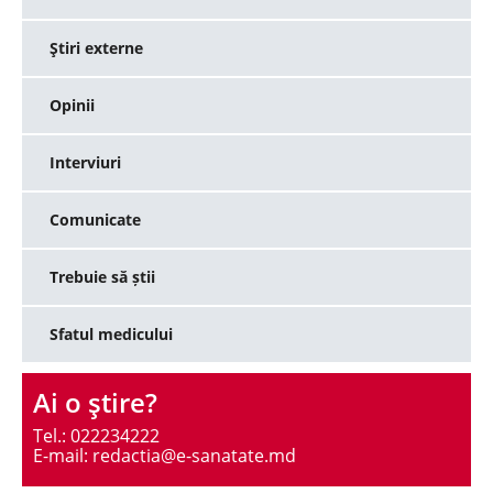
Ştiri externe
Opinii
Interviuri
Comunicate
Trebuie să știi
Sfatul medicului
Ai o ştire?
Tel.: 022234222
E-mail: redactia@e-sanatate.md