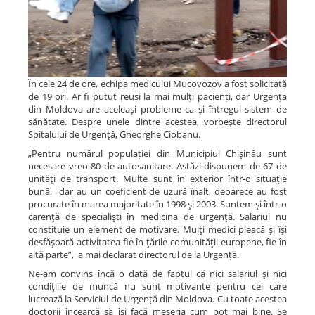
În cele 24 de ore, echipa medicului Mucovozov a fost solicitată
de 19 ori. Ar fi putut reuși la mai mulți pacienți, dar Urgența
din Moldova are aceleași probleme ca și întregul sistem de
sănătate. Despre unele dintre acestea, vorbeşte directorul
Spitalului de Urgenţă, Gheorghe Ciobanu.
„Pentru numărul populației din Municipiul Chişinău sunt
necesare vreo 80 de autosanitare. Astăzi dispunem de 67 de
unităţi de transport. Multe sunt în exterior într-o situaţie
bună, dar au un coeficient de uzură înalt, deoarece au fost
procurate în marea majoritate în 1998 şi 2003. Suntem şi într-o
carenţă de specialişti în medicina de urgenţă. Salariul nu
constituie un element de motivare. Mulţi medici pleacă şi îşi
desfăşoară activitatea fie în ţările comunităţii europene, fie în
altă parte”, a mai declarat directorul de la Urgență.
Ne-am convins încă o dată de faptul că nici salariul şi nici
condiţiile de muncă nu sunt motivante pentru cei care
lucrează la Serviciul de Urgență din Moldova. Cu toate acestea
doctorii încearcă să își facă meseria cum pot mai bine. Se