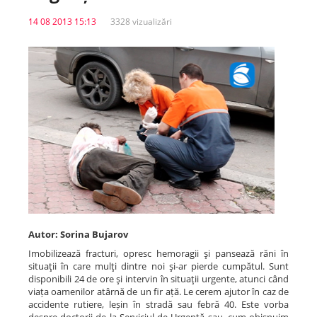
14 08 2013 15:13
3328 vizualizări
Spitale.MD
Centrul PAS
Școala E-Sănătate
SanoTeca
Autor: Sorina Bujarov
Imobilizează fracturi, opresc hemoragii şi pansează răni în
situaţii în care mulţi dintre noi şi-ar pierde cumpătul. Sunt
disponibili 24 de ore şi intervin în situaţii urgente, atunci când
viața oamenilor atârnă de un fir ață. Le cerem ajutor în caz de
accidente rutiere, leșin în stradă sau febră 40. Este vorba