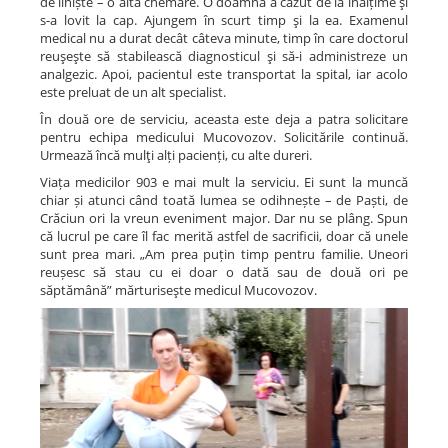
de liniște – o altă chemare. O doamnă a căzut de la înălțime şi
s-a lovit la cap. Ajungem în scurt timp şi la ea. Examenul
medical nu a durat decât câteva minute, timp în care doctorul
reuşeşte să stabilească diagnosticul şi să-i administreze un
analgezic. Apoi, pacientul este transportat la spital, iar acolo
este preluat de un alt specialist.
În două ore de serviciu, aceasta este deja a patra solicitare
pentru echipa medicului Mucovozov. Solicitările continuă.
Urmează încă mulţi alți pacienți, cu alte dureri.
Viața medicilor 903 e mai mult la serviciu. Ei sunt la muncă
chiar și atunci când toată lumea se odihnește – de Paști, de
Crăciun ori la vreun eveniment major. Dar nu se plâng. Spun
că lucrul pe care îl fac merită astfel de sacrificii, doar că unele
sunt prea mari. „Am prea puțin timp pentru familie. Uneori
reușesc să stau cu ei doar o dată sau de două ori pe
săptămână” mărturiseşte medicul Mucovozov.