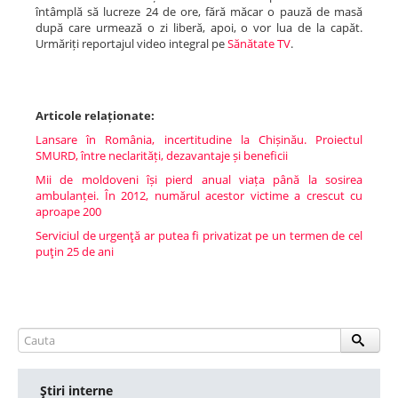
întâmplă să lucreze 24 de ore, fără măcar o pauză de masă
după care urmează o zi liberă, apoi, o vor lua de la capăt.
Urmăriți reportajul video integral pe
Sănătate TV
.
Articole relaționate:
Lansare în România, incertitudine la Chișinău. Proiectul
SMURD, între neclarități, dezavantaje și beneficii
Mii de moldoveni își pierd anual viața până la sosirea
ambulanței. În 2012, numărul acestor victime a crescut cu
aproape 200
Serviciul de urgenţă ar putea fi privatizat pe un termen de cel
puţin 25 de ani
Ştiri interne