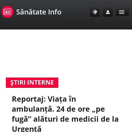
Sănătate Info
Sănătate Info
Sănătate TV
SanoClub
ŞTIRI INTERNE
E-Sănătate Pacienți
Reportaj: Viața în
E-Sănătate Medici
ambulanță. 24 de ore „pe
E-Sănătate Instituții
fugă” alături de medicii de la
Urgență
Tuberculoza Info