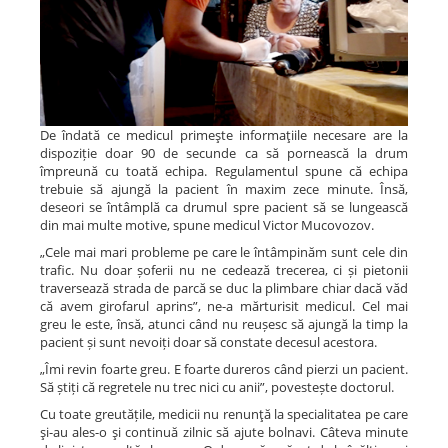
De îndată ce medicul primeşte informaţiile necesare are la
dispoziție doar 90 de secunde ca să pornească la drum
împreună cu toată echipa. Regulamentul spune că echipa
trebuie să ajungă la pacient în maxim zece minute. Însă,
deseori se întâmplă ca drumul spre pacient să se lungească
din mai multe motive, spune medicul Victor Mucovozov.
„Cele mai mari probleme pe care le întâmpinăm sunt cele din
trafic. Nu doar șoferii nu ne cedează trecerea, ci și pietonii
traversează strada de parcă se duc la plimbare chiar dacă văd
că avem girofarul aprins”, ne-a mărturisit medicul. Cel mai
greu le este, însă, atunci când nu reușesc să ajungă la timp la
pacient și sunt nevoiți doar să constate decesul acestora.
„Îmi revin foarte greu. E foarte dureros când pierzi un pacient.
Să știți că regretele nu trec nici cu anii”, povestește doctorul.
Cu toate greutățile, medicii nu renunţă la specialitatea pe care
şi-au ales-o şi continuă zilnic să ajute bolnavi. Câteva minute