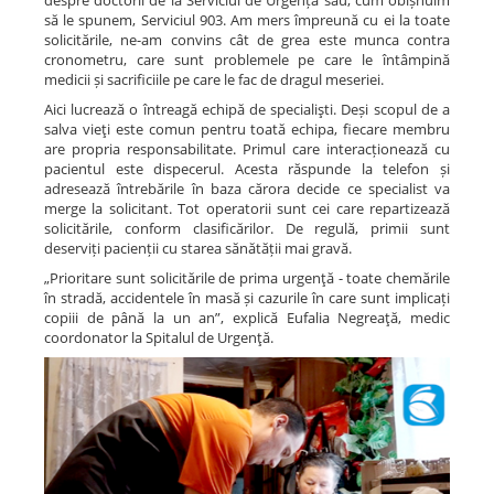
despre doctorii de la Serviciul de Urgență sau, cum obișnuim
să le spunem, Serviciul 903. Am mers împreună cu ei la toate
solicitările, ne-am convins cât de grea este munca contra
cronometru, care sunt problemele pe care le întâmpină
medicii și sacrificiile pe care le fac de dragul meseriei.
Aici lucrează o întreagă echipă de specialişti. Deși scopul de a
salva vieţi este comun pentru toată echipa, fiecare membru
are propria responsabilitate. Primul care interacționează cu
pacientul este dispecerul. Acesta răspunde la telefon și
adresează întrebările în baza cărora decide ce specialist va
merge la solicitant. Tot operatorii sunt cei care repartizează
solicitările, conform clasificărilor. De regulă, primii sunt
deserviți pacienții cu starea sănătății mai gravă.
„Prioritare sunt solicitările de prima urgenţă - toate chemările
în stradă, accidentele în masă și cazurile în care sunt implicați
copiii de până la un an”, explică Eufalia Negreaţă, medic
coordonator la Spitalul de Urgenţă.