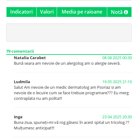
Indicatori
Valori
Media pe raioane
Notă
79
comentarii
Natalia Carabet
08 08 2025 00:30
Bună seara am nevoie de un alergolog am o alergie severă.
Ludmila
19 05 2025 21:10
Salut Am nevoie de un medic dermatolog am Psoriaz si am
nevoie de o lecuire cum se face trebuie programare??? Eu merg
contraplata nu am polita!!!
Inga
23 04 2025 20:30
Buna ziua, spuneți-mi vă rog găsesc în acest spital un tricolog.??
Mulțumesc anticipat!!!