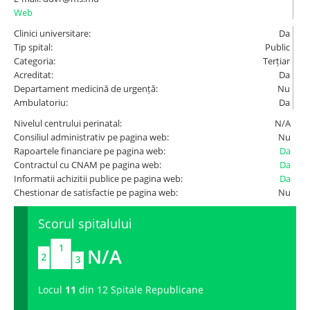
Web
Spitale.MD
Clinici universitare:
Da
Tip spital:
Public
Categoria:
Terțiar
Centrul PAS
Acreditat:
Da
Departament medicină de urgență:
Nu
Ambulatoriu:
Da
Școala E-Sănătate
Nivelul centrului perinatal:
N/A
Consiliul administrativ pe pagina web:
Nu
SanoTeca
Rapoartele financiare pe pagina web:
Da
Contractul cu CNAM pe pagina web:
Da
Informatii achizitii publice pe pagina web:
Da
Chestionar de satisfactie pe pagina web:
Nu
Scorul spitalului
N/A
Locul
11
din 12 Spitale Republicane