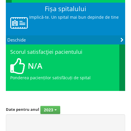
Fișa spitalului
Implică-te. Un spital mai bun depinde de tine
Deschide
Scorul satisfacţiei pacientului
N/A
Ponderea pacienților satisfăcuți de spital
Date pentru anul
2023