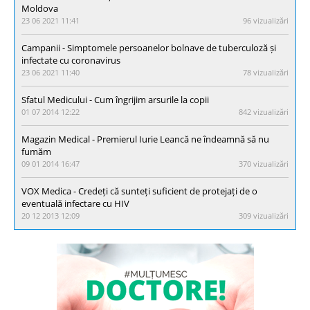
Moldova
23 06 2021 11:41
96 vizualizări
Campanii - Simptomele persoanelor bolnave de tuberculoză și
infectate cu coronavirus
23 06 2021 11:40
78 vizualizări
Sfatul Medicului - Cum îngrijim arsurile la copii
01 07 2014 12:22
842 vizualizări
Magazin Medical - Premierul Iurie Leancă ne îndeamnă să nu
fumăm
09 01 2014 16:47
370 vizualizări
VOX Medica - Credeți că sunteți suficient de protejați de o
eventuală infectare cu HIV
20 12 2013 12:09
309 vizualizări