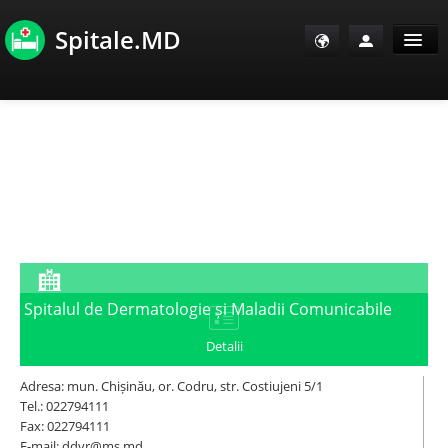
Spitale.MD
Sănătate Info
Sănătate TV
SanoClub
E-Sănătate Pacienți
Spitalul de Dermatologie și Maladii Comunicabile
E-Sănătate Medici
Detalii
E-Sănătate Instituții
Adresa: mun. Chișinău, or. Codru, str. Costiujeni 5/1
Tel.: 022794111
Fax: 022794111
Tuberculoza Info
E-mail: ddvr@ms.md