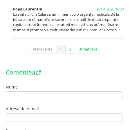
Popa Laurentiu
10 04 2020 18:21
La spitalul din Călărași am nimerit cu o urgență medicală.De la
intrare am rămas plăcut surprins de condițiile de aici:reparatie
capitala,curat,lumonos.Lucratorii medicali s-au atârnat foarte
frumos si ptompt.Vă mulțumesc din suflet Domnilor Doctori !!!
Precedentă
1
2
Următoare
Comentează
Nume
Adresa de e-mail