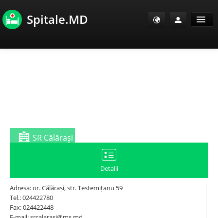
Spitale.MD
Sănătate Info
Sănătate TV
SanoClub
E-Sănătate Pacienți
SR Călăraşi
E-Sănătate Medici
Detalii
E-Sănătate Instituții
Adresa: or. Călărași, str. Testemițanu 59
Tel.: 024422780
Fax: 024422448
Tuberculoza Info
E-mail: srcalarasi@ms.md