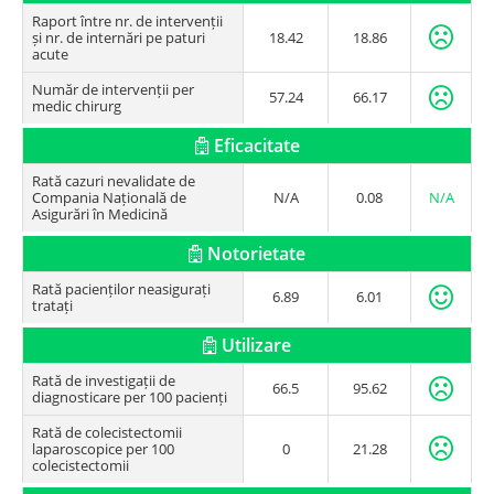
Raport între nr. de intervenții
și nr. de internări pe paturi
18.42
18.86
acute
Număr de intervenții per
57.24
66.17
medic chirurg
Eficacitate
Rată cazuri nevalidate de
Compania Națională de
N/A
0.08
N/A
Asigurări în Medicină
Notorietate
Rată pacienților neasigurați
6.89
6.01
tratați
Utilizare
Rată de investigații de
66.5
95.62
diagnosticare per 100 pacienți
Rată de colecistectomii
laparoscopice per 100
0
21.28
colecistectomii