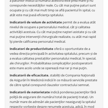
a paturilor indică că numărul acestora este prea mare şi nu
corespunde necesităţilor reale. Cu cât mai puţine paturi sunt
ocupate şi cu cât mai mult timp se află pacientul în spital, cu
atât este mai joasă eficienţa spitalului.
Indicatorii de volum de activitate
permit de a evalua atât
nivelul de ocupare a personalului medical, cât şi calitatea
activității acestuia. Cu cât mai puţine naşteri asistate şi cu cât
mai puţine intervenţii chirurgicale realizate, cu atât mai rapid
îşi pierde calificarea personalul medical.
Indicatori de productivitate
oferă o oportunitate de a
vedea direcția principală în activitatea spitalului, precum și de
a evalua calitatea prestațiilor personalului medical, în special,
ale chirurgilor. Probabilitatea complicaţiilor postoperatorii
este mare acolo unde se operează mai rar şi mai puţin.
Indicatorii de eficacitate
, stabiliți de Compania Naţională
de Asigurări în Medicină indică în ce măsură serviciile prestate
de către spital corespund clauzelor contractului semnat.
Indicatorii de notorietate
indică ponderea pacienţilor fără
poliţă de asigurare din numărul total de pacienţi tratați. Un
număr mare de adresări ale pacienţilor neasiguraţi la spitalul
respectiv vorbeşte despre renumele acestuia, adică, în mod