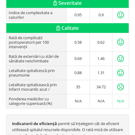
Severitate
Indice de complexitate a
0.95
0.9
cazurilor
Calitate
Rată de complicații
postoperatorii per 100
0.58
0.62
intervenții
Rată de externări cu stări de
0.69
1.46
sănătate neschimbate
Letalitate spitalicescă prin
0.88
1.31
pneumonie
Letalitate spitalicească prin
35
34.72
infarct miocardic acut /
Ponderea medicilor cu
N/A
N/A
N/A
categorie superioară (%)
Indicatorii de eficienţă
permit să înțelegem cât de eficient
utilizează spitalul resursele disponibile. O rată mică de utilizare