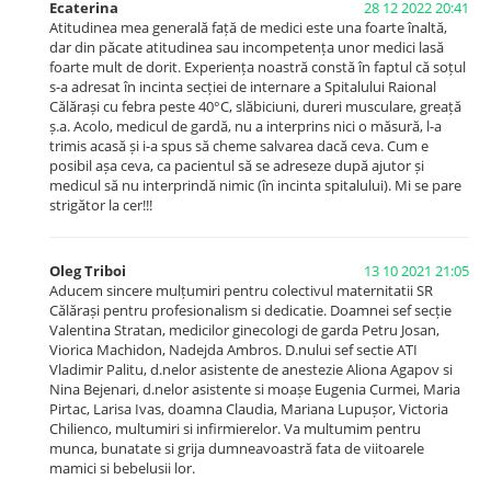
Ecaterina
28 12 2022 20:41
Atitudinea mea generală față de medici este una foarte înaltă,
dar din păcate atitudinea sau incompetența unor medici lasă
foarte mult de dorit. Experiența noastră constă în faptul că soțul
s-a adresat în incinta secției de internare a Spitalului Raional
Călărași cu febra peste 40°C, slăbiciuni, dureri musculare, greață
ș.a. Acolo, medicul de gardă, nu a interprins nici o măsură, l-a
trimis acasă și i-a spus să cheme salvarea dacă ceva. Cum e
posibil așa ceva, ca pacientul să se adreseze după ajutor și
medicul să nu interprindă nimic (în incinta spitalului). Mi se pare
strigător la cer!!!
Oleg Triboi
13 10 2021 21:05
Aducem sincere mulțumiri pentru colectivul maternitatii SR
Călărași pentru profesionalism si dedicatie. Doamnei sef secție
Valentina Stratan, medicilor ginecologi de garda Petru Josan,
Viorica Machidon, Nadejda Ambros. D.nului sef sectie ATI
Vladimir Palitu, d.nelor asistente de anestezie Aliona Agapov si
Nina Bejenari, d.nelor asistente si moașe Eugenia Curmei, Maria
Pirtac, Larisa Ivas, doamna Claudia, Mariana Lupușor, Victoria
Chilienco, multumiri si infirmierelor. Va multumim pentru
munca, bunatate si grija dumneavoastră fata de viitoarele
mamici si bebelusii lor.