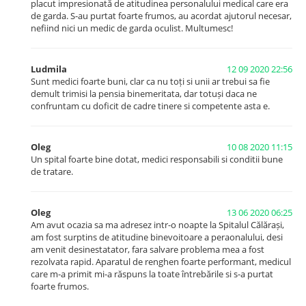
placut impresionată de atitudinea personalului medical care era
de garda. S-au purtat foarte frumos, au acordat ajutorul necesar,
nefiind nici un medic de garda oculist. Multumesc!
Ludmila
12 09 2020 22:56
Sunt medici foarte buni, clar ca nu toți si unii ar trebui sa fie
demult trimisi la pensia binemeritata, dar totuși daca ne
confruntam cu doficit de cadre tinere si competente asta e.
Oleg
10 08 2020 11:15
Un spital foarte bine dotat, medici responsabili si conditii bune
de tratare.
Oleg
13 06 2020 06:25
Am avut ocazia sa ma adresez intr-o noapte la Spitalul Călărași,
am fost surptins de atitudine binevoitoare a peraonalului, desi
am venit desinestatator, fara salvare problema mea a fost
rezolvata rapid. Aparatul de renghen foarte performant, medicul
care m-a primit mi-a răspuns la toate întrebările si s-a purtat
foarte frumos.