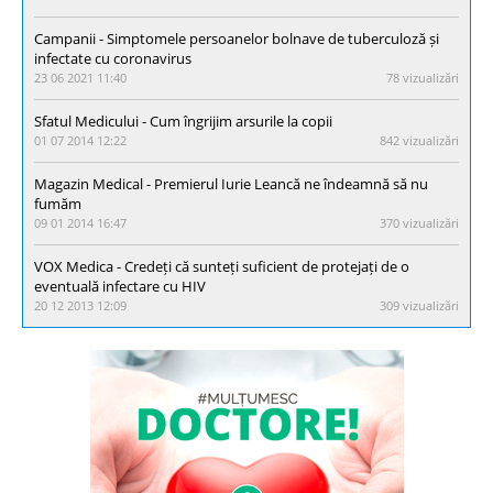
Campanii - Simptomele persoanelor bolnave de tuberculoză și
infectate cu coronavirus
23 06 2021 11:40
78 vizualizări
Sfatul Medicului - Cum îngrijim arsurile la copii
01 07 2014 12:22
842 vizualizări
Magazin Medical - Premierul Iurie Leancă ne îndeamnă să nu
fumăm
09 01 2014 16:47
370 vizualizări
VOX Medica - Credeți că sunteți suficient de protejați de o
eventuală infectare cu HIV
20 12 2013 12:09
309 vizualizări