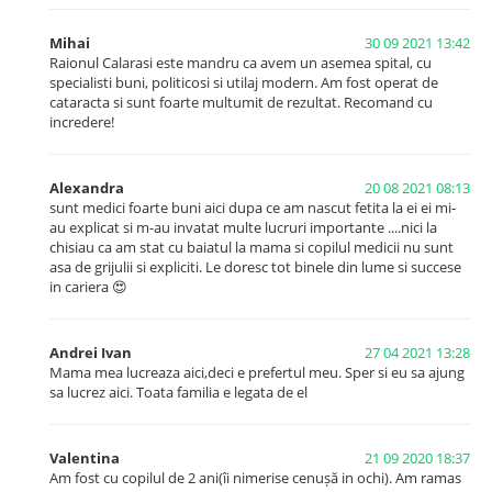
Mihai
30 09 2021 13:42
Raionul Calarasi este mandru ca avem un asemea spital, cu
specialisti buni, politicosi si utilaj modern. Am fost operat de
cataracta si sunt foarte multumit de rezultat. Recomand cu
incredere!
Alexandra
20 08 2021 08:13
sunt medici foarte buni aici dupa ce am nascut fetita la ei ei mi-
au explicat si m-au invatat multe lucruri importante ....nici la
chisiau ca am stat cu baiatul la mama si copilul medicii nu sunt
asa de grijulii si expliciti. Le doresc tot binele din lume si succese
in cariera 😍
Andrei Ivan
27 04 2021 13:28
Mama mea lucreaza aici,deci e prefertul meu. Sper si eu sa ajung
sa lucrez aici. Toata familia e legata de el
Valentina
21 09 2020 18:37
Am fost cu copilul de 2 ani(îi nimerise cenușă in ochi). Am ramas