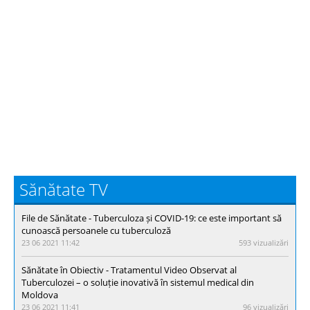
Sănătate TV
File de Sănătate - Тuberculoza și COVID-19: ce este important să
cunoască persoanele cu tuberculoză
23 06 2021 11:42
593 vizualizări
Sănătate în Obiectiv - Tratamentul Video Observat al
Tuberculozei – o soluție inovativă în sistemul medical din
Moldova
23 06 2021 11:41
96 vizualizări