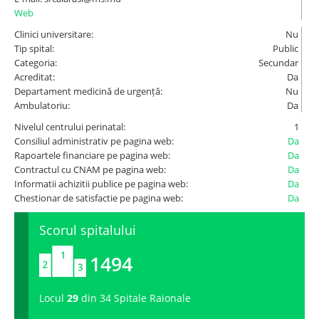
Web
Spitale.MD
Clinici universitare:
Nu
Tip spital:
Public
Categoria:
Secundar
Centrul PAS
Acreditat:
Da
Departament medicină de urgență:
Nu
Ambulatoriu:
Da
Școala E-Sănătate
Nivelul centrului perinatal:
1
Consiliul administrativ pe pagina web:
Da
SanoTeca
Rapoartele financiare pe pagina web:
Da
Contractul cu CNAM pe pagina web:
Da
Informatii achizitii publice pe pagina web:
Da
Chestionar de satisfactie pe pagina web:
Da
Scorul spitalului
1494
Locul
29
din 34 Spitale Raionale