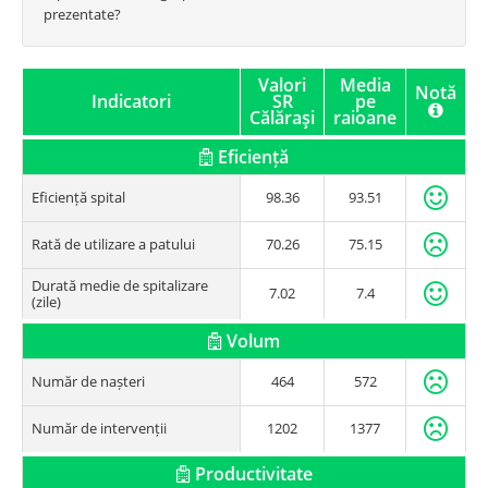
prezentate?
Valori
Media
Notă
Indicatori
SR
pe
Călăraşi
raioane
Eficiență
Eficiență spital
98.36
93.51
Rată de utilizare a patului
70.26
75.15
Durată medie de spitalizare
7.02
7.4
(zile)
Volum
Număr de nașteri
464
572
Număr de intervenții
1202
1377
Productivitate