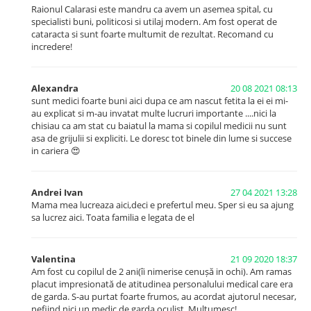
Raionul Calarasi este mandru ca avem un asemea spital, cu
specialisti buni, politicosi si utilaj modern. Am fost operat de
cataracta si sunt foarte multumit de rezultat. Recomand cu
incredere!
Alexandra
20 08 2021 08:13
sunt medici foarte buni aici dupa ce am nascut fetita la ei ei mi-
au explicat si m-au invatat multe lucruri importante ....nici la
chisiau ca am stat cu baiatul la mama si copilul medicii nu sunt
asa de grijulii si expliciti. Le doresc tot binele din lume si succese
in cariera 😍
Andrei Ivan
27 04 2021 13:28
Mama mea lucreaza aici,deci e prefertul meu. Sper si eu sa ajung
sa lucrez aici. Toata familia e legata de el
Valentina
21 09 2020 18:37
Am fost cu copilul de 2 ani(îi nimerise cenușă in ochi). Am ramas
placut impresionată de atitudinea personalului medical care era
de garda. S-au purtat foarte frumos, au acordat ajutorul necesar,
nefiind nici un medic de garda oculist. Multumesc!