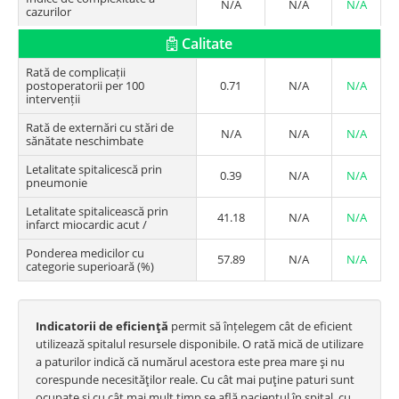
N/A
N/A
N/A
cazurilor
Calitate
Rată de complicații
postoperatorii per 100
0.71
N/A
N/A
intervenții
Rată de externări cu stări de
N/A
N/A
N/A
sănătate neschimbate
Letalitate spitalicescă prin
0.39
N/A
N/A
pneumonie
Letalitate spitalicească prin
41.18
N/A
N/A
infarct miocardic acut /
Ponderea medicilor cu
57.89
N/A
N/A
categorie superioară (%)
Indicatorii de eficienţă
permit să înțelegem cât de eficient
utilizează spitalul resursele disponibile. O rată mică de utilizare
a paturilor indică că numărul acestora este prea mare şi nu
corespunde necesităţilor reale. Cu cât mai puţine paturi sunt
ocupate şi cu cât mai mult timp se află pacientul în spital, cu