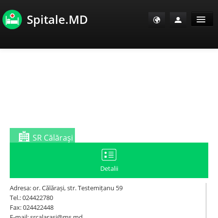
Spitale.MD
Sănătate Info
Sănătate TV
SanoClub
E-Sănătate Pacienți
SR Călăraşi
E-Sănătate Medici
Detalii
E-Sănătate Instituții
Adresa: or. Călărași, str. Testemițanu 59
Tel.: 024422780
Fax: 024422448
Tuberculoza Info
E-mail: srcalarasi@ms.md