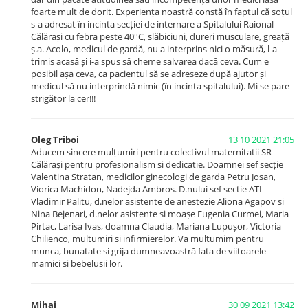
foarte mult de dorit. Experiența noastră constă în faptul că soțul
s-a adresat în incinta secției de internare a Spitalului Raional
Călărași cu febra peste 40°C, slăbiciuni, dureri musculare, greață
ș.a. Acolo, medicul de gardă, nu a interprins nici o măsură, l-a
trimis acasă și i-a spus să cheme salvarea dacă ceva. Cum e
posibil așa ceva, ca pacientul să se adreseze după ajutor și
medicul să nu interprindă nimic (în incinta spitalului). Mi se pare
strigător la cer!!!
Oleg Triboi
13 10 2021 21:05
Aducem sincere mulțumiri pentru colectivul maternitatii SR
Călărași pentru profesionalism si dedicatie. Doamnei sef secție
Valentina Stratan, medicilor ginecologi de garda Petru Josan,
Viorica Machidon, Nadejda Ambros. D.nului sef sectie ATI
Vladimir Palitu, d.nelor asistente de anestezie Aliona Agapov si
Nina Bejenari, d.nelor asistente si moașe Eugenia Curmei, Maria
Pirtac, Larisa Ivas, doamna Claudia, Mariana Lupușor, Victoria
Chilienco, multumiri si infirmierelor. Va multumim pentru
munca, bunatate si grija dumneavoastră fata de viitoarele
mamici si bebelusii lor.
Mihai
30 09 2021 13:42