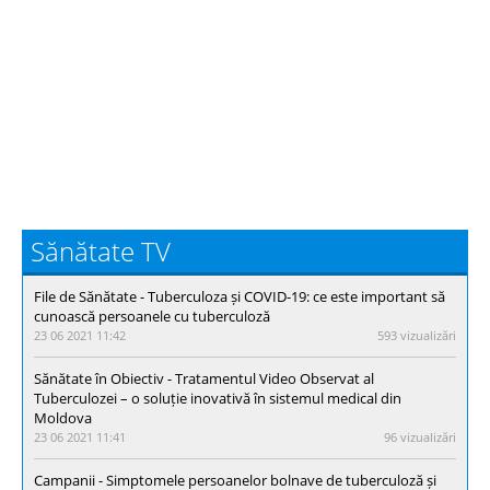
Sănătate TV
File de Sănătate - Тuberculoza și COVID-19: ce este important să
cunoască persoanele cu tuberculoză
23 06 2021 11:42
593 vizualizări
Sănătate în Obiectiv - Tratamentul Video Observat al
Tuberculozei – o soluție inovativă în sistemul medical din
Moldova
23 06 2021 11:41
96 vizualizări
Campanii - Simptomele persoanelor bolnave de tuberculoză și