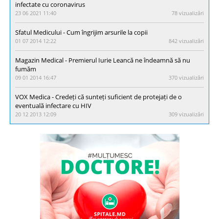
infectate cu coronavirus
23 06 2021 11:40
78 vizualizări
Sfatul Medicului - Cum îngrijim arsurile la copii
01 07 2014 12:22
842 vizualizări
Magazin Medical - Premierul Iurie Leancă ne îndeamnă să nu
fumăm
09 01 2014 16:47
370 vizualizări
VOX Medica - Credeți că sunteți suficient de protejați de o
eventuală infectare cu HIV
20 12 2013 12:09
309 vizualizări