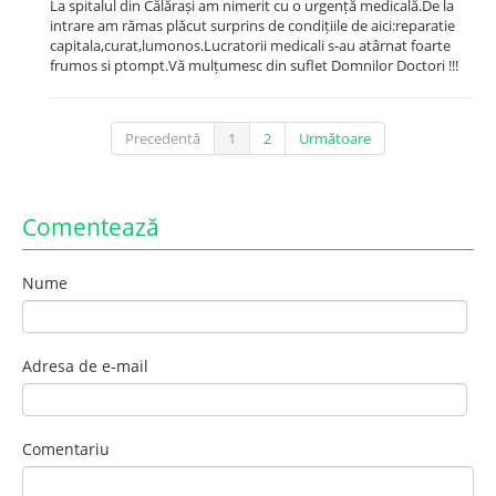
La spitalul din Călărași am nimerit cu o urgență medicală.De la
intrare am rămas plăcut surprins de condițiile de aici:reparatie
capitala,curat,lumonos.Lucratorii medicali s-au atârnat foarte
frumos si ptompt.Vă mulțumesc din suflet Domnilor Doctori !!!
Precedentă
1
2
Următoare
Comentează
Nume
Adresa de e-mail
Comentariu