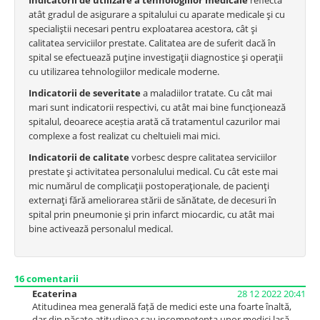
Indicatorii de utilizare a tehnologiilor medicale
reflectă
atât gradul de asigurare a spitalului cu aparate medicale şi cu
specialiştii necesari pentru exploatarea acestora, cât şi
calitatea serviciilor prestate. Calitatea are de suferit dacă în
spital se efectuează puţine investigaţii diagnostice şi operaţii
cu utilizarea tehnologiilor medicale moderne.
Indicatorii de severitate
a maladiilor tratate. Cu cât mai
mari sunt indicatorii respectivi, cu atât mai bine funcţionează
spitalul, deoarece aceștia arată că tratamentul cazurilor mai
complexe a fost realizat cu cheltuieli mai mici.
Indicatorii de calitate
vorbesc despre calitatea serviciilor
prestate şi activitatea personalului medical. Cu cât este mai
mic numărul de complicaţii postoperaţionale, de pacienţi
externaţi fără ameliorarea stării de sănătate, de decesuri în
spital prin pneumonie şi prin infarct miocardic, cu atât mai
bine activează personalul medical.
16
comentarii
Ecaterina
28 12 2022 20:41
Atitudinea mea generală față de medici este una foarte înaltă,
dar din păcate atitudinea sau incompetența unor medici lasă