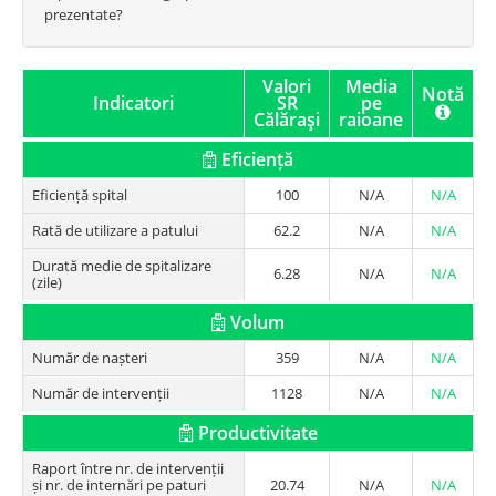
prezentate?
Valori
Media
Notă
Indicatori
SR
pe
Călăraşi
raioane
Eficiență
Eficiență spital
100
N/A
N/A
Rată de utilizare a patului
62.2
N/A
N/A
Durată medie de spitalizare
6.28
N/A
N/A
(zile)
Volum
Număr de nașteri
359
N/A
N/A
Număr de intervenții
1128
N/A
N/A
Productivitate
Raport între nr. de intervenții
și nr. de internări pe paturi
20.74
N/A
N/A