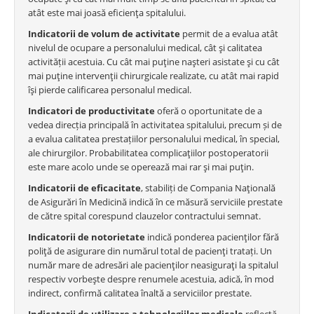
atât este mai joasă eficienţa spitalului.
Indicatorii de volum de activitate
permit de a evalua atât
nivelul de ocupare a personalului medical, cât şi calitatea
activității acestuia. Cu cât mai puţine naşteri asistate şi cu cât
mai puţine intervenţii chirurgicale realizate, cu atât mai rapid
îşi pierde calificarea personalul medical.
Indicatori de productivitate
oferă o oportunitate de a
vedea direcția principală în activitatea spitalului, precum și de
a evalua calitatea prestațiilor personalului medical, în special,
ale chirurgilor. Probabilitatea complicaţiilor postoperatorii
este mare acolo unde se operează mai rar şi mai puţin.
Indicatorii de eficacitate
, stabiliți de Compania Naţională
de Asigurări în Medicină indică în ce măsură serviciile prestate
de către spital corespund clauzelor contractului semnat.
Indicatorii de notorietate
indică ponderea pacienţilor fără
poliţă de asigurare din numărul total de pacienţi tratați. Un
număr mare de adresări ale pacienţilor neasiguraţi la spitalul
respectiv vorbeşte despre renumele acestuia, adică, în mod
indirect, confirmă calitatea înaltă a serviciilor prestate.