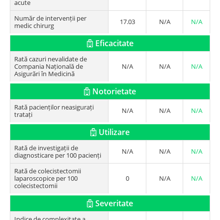
acute
Număr de intervenții per
17.03
N/A
N/A
medic chirurg
Eficacitate
Rată cazuri nevalidate de
Compania Națională de
N/A
N/A
N/A
Asigurări în Medicină
Notorietate
Rată pacienților neasigurați
N/A
N/A
N/A
tratați
Utilizare
Rată de investigații de
N/A
N/A
N/A
diagnosticare per 100 pacienți
Rată de colecistectomii
laparoscopice per 100
0
N/A
N/A
colecistectomii
Severitate
Indice de complexitate a