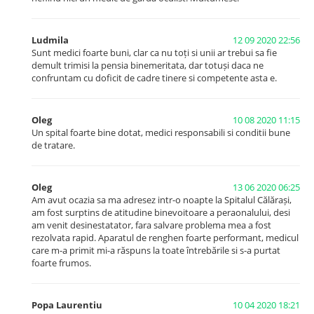
Ludmila
12 09 2020 22:56
Sunt medici foarte buni, clar ca nu toți si unii ar trebui sa fie
demult trimisi la pensia binemeritata, dar totuși daca ne
confruntam cu doficit de cadre tinere si competente asta e.
Oleg
10 08 2020 11:15
Un spital foarte bine dotat, medici responsabili si conditii bune
de tratare.
Oleg
13 06 2020 06:25
Am avut ocazia sa ma adresez intr-o noapte la Spitalul Călărași,
am fost surptins de atitudine binevoitoare a peraonalului, desi
am venit desinestatator, fara salvare problema mea a fost
rezolvata rapid. Aparatul de renghen foarte performant, medicul
care m-a primit mi-a răspuns la toate întrebările si s-a purtat
foarte frumos.
Popa Laurentiu
10 04 2020 18:21