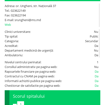
Adresa: or. Ungheni, str. Națională 37
Tel.: 023622149
Tuberculoza Info
Fax: 023622194
E-mail: srungheni@ms.md
Web
Spitale.MD
Clinici universitare:
Nu
Tip spital:
Public
Centrul PAS
Categoria:
Secundar
Acreditat:
Da
Departament medicină de urgență:
Nu
Școala E-Sănătate
Ambulatoriu:
Da
Nivelul centrului perinatal:
1
SanoTeca
Consiliul administrativ pe pagina web:
Nu
Rapoartele financiare pe pagina web:
Da
Contractul cu CNAM pe pagina web:
Da
Informatii achizitii publice pe pagina web:
Da
Chestionar de satisfactie pe pagina web:
Da
Scorul spitalului