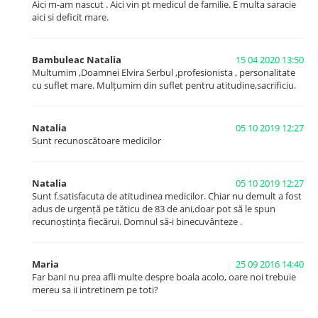
Numărul minim de nașteri recomandat de Ministerul Sănătății
Aici m-am nascut . Aici vin pt medicul de familie. E multa saracie
aici si deficit mare.
este ≥ 500 nașteri.
Bambuleac Natalia
15 04 2020 13:50
Multumim ,Doamnei Elvira Serbul ,profesionista , personalitate
cu suflet mare. Mulțumim din suflet pentru atitudine,sacrificiu.
Natalia
05 10 2019 12:27
Sunt recunoscătoare medicilor
Natalia
05 10 2019 12:27
Sunt f.satisfacuta de atitudinea medicilor. Chiar nu demult a fost
adus de urgență pe tăticu de 83 de ani,doar pot să le spun
recunoștința fiecărui. Domnul să-i binecuvânteze .
Activitatea de profil chirurgical
Studiile de specialitate au demonstrat o relație puternic
Maria
25 09 2016 14:40
semnificativă între volumul înalt de intervenții chirurgicale
Far bani nu prea afli multe despre boala acolo, oare noi trebuie
spitalicești și calitatea serviciilor medicale. Prin urmare,
mereu sa ii intretinem pe toti?
pacienții internați în spitale cu volum jos de intervenții sau
tratați de chirurgi ce realizează un număr mic de intervenții