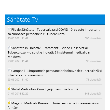
Sănătate TV
File de Sănătate - Тuberculoza și COVID-19: ce este important
să cunoască persoanele cu tuberculoză
23 06 2021 11:42
593 vizualizări
Sănătate în Obiectiv - Tratamentul Video Observat al
Tuberculozei – o soluție inovativă în sistemul medical din
Moldova
23 06 2021 11:41
96 vizualizări
Campanii - Simptomele persoanelor bolnave de tuberculoză și
infectate cu coronavirus
23 06 2021 11:40
78 vizualizări
Sfatul Medicului - Cum îngrijim arsurile la copii
01 07 2014 12:22
841 vizualizări
Magazin Medical - Premierul Iurie Leancă ne îndeamnă să nu
fumăm