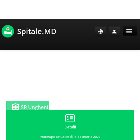
Spitale.MD
Sănătate Info
Sănătate TV
SanoClub
E-Sănătate Pacienți
SR Ungheni
E-Sănătate Medici
Detalii
Informație actualizată la 31 martie 2023
E-Sănătate Instituții