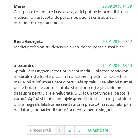
înregistrează o rată a complicațiilor mai mare comparativ cu
Maria
25 09 2016 14:39
pacienții internați în spitale cu volum înalt de intervenții sau
Ca si peste tot, mita e la ea acasa, altfel putine informatii iti dau
tratați de chirurgi ce realizează un număr mare de intervenții.
medicii. Toti asteapta, de parca noi, pcientii er trebui sa ii
Numărul minim de intervenții chirurgicale recomandat de
intretinem! Reparatii medii.
standardele internaționale este ≥ 2000 intervenții.
Rusu Georgeta
20 01 2016 00:42
Medici profesionisti, deservire buna, dar se poate si mai bine.
alexandru
12 01 2016 18:44
Spitalul din Ungheni este unul vechi,mediu. Calitatea serviciilor
medicale este foarte proastă la orice nivel. peste tot se cer bani
mari.Pînă și infirmiera cere direct. Șefa spitalului se plimbă numai
peste hotare pe contul statului,și mai primește și salariu pe
deasupra pentru zilele nelucrate. D.Crăciun tot vinde și pe toți îi
cumpără,pînă și toate sondajele ,premiile toate le-a obținut doar
prin amăgeală,falsificarea realității,prin plată...A lăsat spitalul plin
de datorii,dar pacienții cumpără medicamente singuri.
Precedentă
1
2
3
Următoare