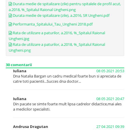
unui spital. În general, se consideră că un spital trebuie să fie
Durata medie de spitalizare (zile) pentru spitalele de profil acut,
administrat eficient pentru ca să nu producă pierderi de
a.2018, %_Spitalul Raional Ungheni.png
resurse. Spitalele care înregistrează un scor sub 100% sunt
Durata medie de spitalizare (zile), a.2016, SR Ungheni.pdf
considerate mai puțin eficiente.
Performanta_Spitalului_Tau_Ungheni 2018.pdf
Rata de utilizare a paturilor, a.2016, %_Spitalul Raional
Ungheni.jpg
Rata de utilizare a paturilor, a.2018, %_Spitalul Raional
Ungheni.png
30
comentarii
Iuliana
08 05 2021 20:53
Dna Natalia Bargan un cadru medical foarte bun si apreciata de
catre toti pacientii...Succes dna doctor...
Activitatea obstetricală
Iuliana
08 05 2021 20:47
Din pacate se simte foarte mult lipsa cadrelor didactice,mai ales
Cu cât activitatea obstetricală este mai intensă, cu atât
a medicilor specialisti.
spitalul și medicii vor înregistra un număr mai redus de
complicații. Adițional, dacă activitatea este joasă, atunci
putem spune ca resursele spitalicești nu sunt utilizate eficient.
Andrusa Dragutan
27 04 2021 09:39