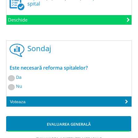
spital
Deschide
Sondaj
Este necesară reforma spitalelor?
Da
Nu
Voteaza
EVALUAREA GENERALĂ