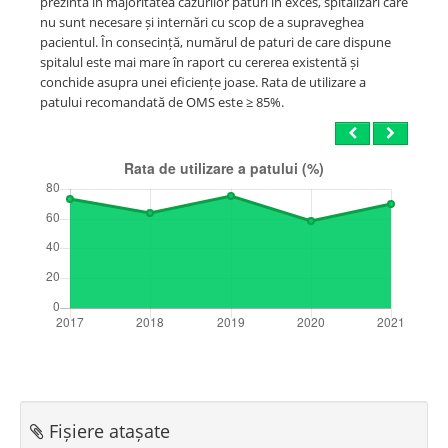
prezintă în majoritatea cazurilor paturi în exces, spitalizări care
nu sunt necesare și internări cu scop de a supraveghea
pacientul. În consecință, numărul de paturi de care dispune
spitalul este mai mare în raport cu cererea existentă și
conchide asupra unei eficiențe joase. Rata de utilizare a
patului recomandată de OMS este ≥ 85%.
Eficiența spitalului
Fișiere atașate
Acesta este un criteriu de bază pentru o gestionare bună a