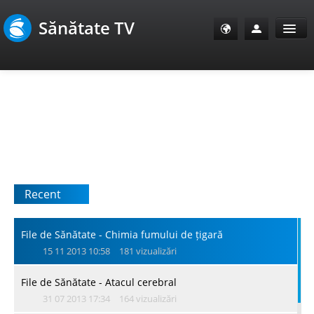
Sănătate TV
Sănătate Info
Sănătate TV
SanoClub
Recent
E-Sănătate Pacienți
E-Sănătate Medici
File de Sănătate - Chimia fumului de țigară
15 11 2013 10:58
181 vizualizări
E-Sănătate Instituții
File de Sănătate - Atacul cerebral
31 07 2013 17:34
164 vizualizări
Tuberculoza Info