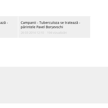
al, 10 la sută din populația țării ar avea nevoie de asistență
ază -
Campanii - Tuberculoza se tratează -
părintele Pavel Borșevschi
26 03 2014 12:10
194 vizualizări