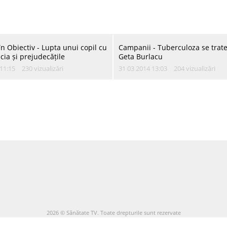
atru, după bolile cardiovasculare, cele pulmonare și cancer. De asemenea, ofici
 iar majoritatea suferă de anxietate, depresie sau nevroze.
n Obiectiv - Lupta unui copil cu
Campanii - Tuberculoza se trate
cia și prejudecățile
Geta Burlacu
11:15
230 vizualizări
31 03 2014 13:03
204 vizualizări
2026 © Sănătate TV. Toate drepturile sunt rezervate