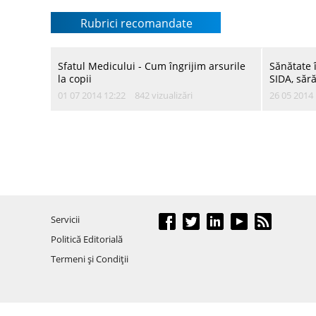
e pe locul p
psihiatrică,
Rubrici recomandate
Sfatul Medicului - Cum îngrijim arsurile
Sănătate î
la copii
SIDA, sără
01 07 2014 12:22
842 vizualizări
26 05 2014 
Magazin Medical - Premierul Iurie Leancă
ne îndeamnă să nu fumăm
09 01 2014 16:47
370 vizualizări
Servicii
Politică Editorială
Termeni şi Condiţii