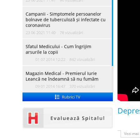
23 06 2021 11:41
96 vizualizări
Campanii - Simptomele persoanelor
bolnave de tuberculoză și infectate cu
coronavirus
23 06 2021 11:40
78 vizualizări
Sfatul Medicului - Cum îngrijim
arsurile la copii
01 07 2014 12:22
842 vizualizări
Magazin Medical - Premierul Iurie
Leancă ne îndeamnă să nu fumăm
09 01 2014 16:47
370 vizualizări
Rubrici TV
VOX Medica - Credeți că sunteți
suficient de protejați de o eventuală
Depre
infectare cu HIV
20 12 2013 12:09
309 vizualizări
În lume, dep
Vezi mai
atât de repe