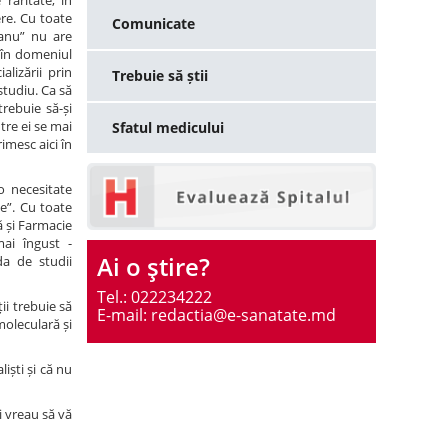
raritate, în
ere. Cu toate
Comunicate
țanu” nu are
i în domeniul
alizării prin
Trebuie să știi
studiu. Ca să
rebuie să-și
tre ei se mai
Sfatul medicului
rimesc aici în
o necesitate
e”. Cu toate
ă și Farmacie
mai îngust -
Ai o ştire?
da de studii
Tel.: 022234222
ii trebuie să
E-mail: redactia@e-sanatate.md
moleculară și
iști și că nu
i vreau să vă