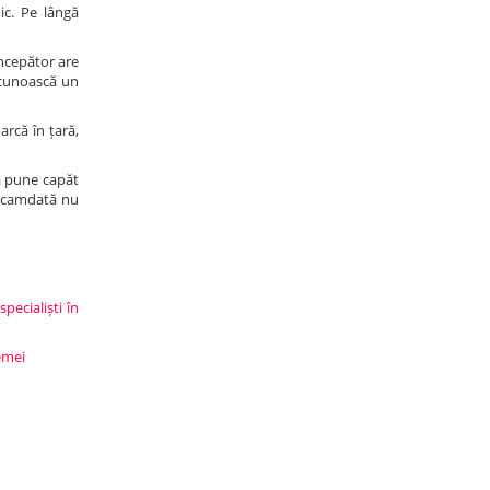
ic. Pe lângă
începător are
l cunoască un
arcă în țară,
 a pune capăt
deocamdată nu
pecialiști în
lemei