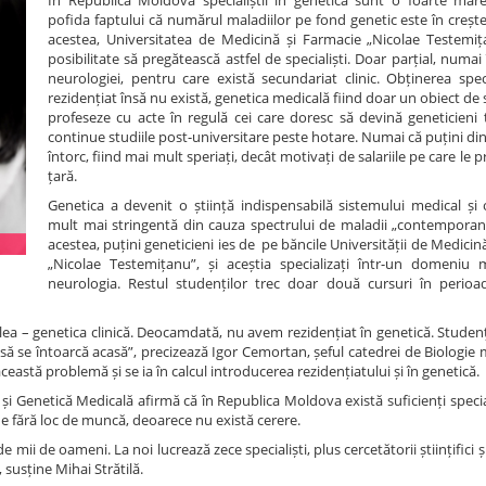
În Republica Moldova specialiștii în genetică sunt o foarte mare 
pofida faptului că numărul maladiilor pe fond genetic este în creșt
acestea, Universitatea de Medicină și Farmacie „Nicolae Testemi
posibilitate să pregătească astfel de specialiști. Doar parțial, numa
neurologiei, pentru care există secundariat clinic. Obținerea speci
rezidențiat însă nu există, genetica medicală fiind doar un obiect de 
profeseze cu acte în regulă cei care doresc să devină geneticieni t
continue studiile post-universitare peste hotare. Numai că puțini din
întorc, fiind mai mult speriați, decât motivați de salariile pe care le p
țară.
Genetica a devenit o știință indispensabilă sistemului medical și 
mult mai stringentă din cauza spectrului de maladii „contemporan
acestea, puțini geneticieni ies de pe băncile Universității de Medicin
„Nicolae Testemițanu”, și aceștia specializați într-un domeniu 
neurologia. Restul studenților trec doar două cursuri în perioa
cilea – genetica clinică. Deocamdată, nu avem rezidențiat în genetică. Studenț
ă se întoarcă acasă”, precizează Igor Cemortan, șeful catedrei de Biologie 
ceastă problemă și se ia în calcul introducerea rezidențiatului și în genetică.
și Genetică Medicală afirmă că în Republica Moldova există suficienți special
âne fără loc de muncă, deoarece nu există cerere.
ii de oameni. La noi lucrează zece specialiști, plus cercetătorii științifici ș
 susține Mihai Strătilă.