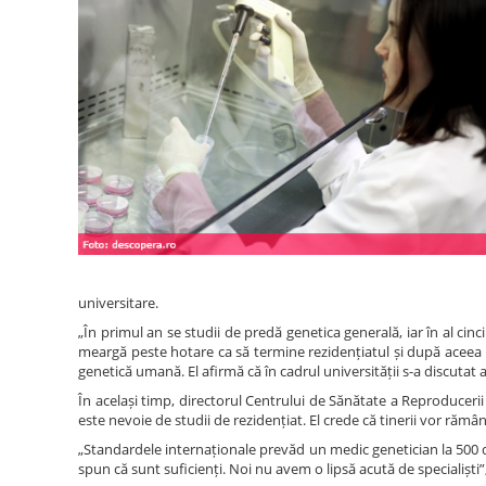
universitare.
„În primul an se studii de predă genetica generală, iar în al cin
meargă peste hotare ca să termine rezidențiatul și după aceea s
genetică umană. El afirmă că în cadrul universității s-a discutat a
În același timp, directorul Centrului de Sănătate a Reproducerii 
este nevoie de studii de rezidențiat. El crede că tinerii vor răm
„Standardele internaționale prevăd un medic genetician la 500 de m
spun că sunt suficienți. Noi nu avem o lipsă acută de specialiști”,