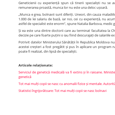
Geneticienii cu experiență spun că tinerii specialiști nu se
remunerarea proastă, munca lor nu este una deloc ușoară.
„Munca e grea, bolnavii sunt diferiți. Uneori, din cauza maladii
1.000 de lei salariu de bază, iar noi, cei cu experiență, nu a
astfel de specialist este enorm”, spune Natalia Barbova, medic g
Și ea este una dintre doctorii care au terminat facultatea la Chiș
decizie pe care foarte puțini o iau fiind descurajați de salariile e
Potrivit datelor Ministerului Sănătății în Republica Moldova nu
acestei creșteri a fost pregătit și pus în aplicare un program 
poate fi realizat, din lipsă de specialiști.
Articole relaționate:
Serviciul de genetică medicală va fi extins și în raioane. Minister
genetică
Tot mai mulți copii se nasc cu anomalii fizice și mentale. Autori
Statistici îngrijorătoare: Tot mai mulți copii se nasc bolnavi