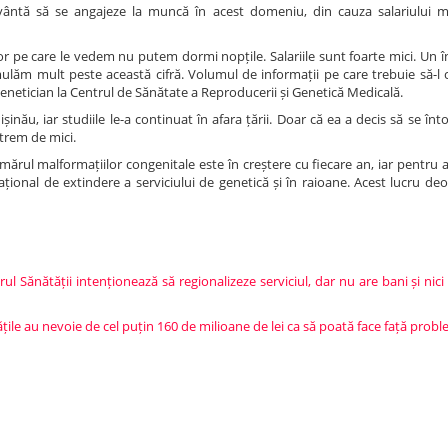
 avântă să se angajeze la muncă în acest domeniu, din cauza salariului m
lor pe care le vedem nu putem dormi nopțile. Salariile sunt foarte mici. Un 
cumulăm mult peste această cifră. Volumul de informații pe care trebuie să-
enetician la Centrul de Sănătate a Reproducerii și Genetică Medicală.
inău, iar studiile le-a continuat în afara țării. Doar că ea a decis să se înto
xtrem de mici.
mărul malformațiilor congenitale este în creștere cu fiecare an, iar pentru
național de extindere a serviciului de genetică și în raioane. Acest lucru 
ul Sănătății intenționează să regionalizeze serviciul, dar nu are bani și nici s
tățile au nevoie de cel puțin 160 de milioane de lei ca să poată face față prob