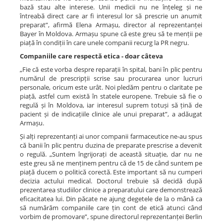
bază stau alte interese. Unii medicii nu ne înțeleg și ne
întreabă direct care ar fi interesul lor să prescrie un anumit
preparat”, afirmă Elena Armașu, director al reprezentanței
Bayer în Moldova. Armașu spune că este greu să te menții pe
piață în condiții în care unele companii recurg la PR negru.
Companiile care respectă etica - doar câteva
„Fie că este vorba despre reparații în spital, bani în plic pentru
numărul de prescripții scrise sau procurarea unor lucruri
personale, oricum este urât. Noi pledăm pentru o claritate pe
piață, astfel cum există în statele europene. Trebuie să fie o
regulă și în Moldova, iar interesul suprem totuși să țină de
pacient și de indicațiile clinice ale unui preparat”, a adăugat
Armașu.
Și alți reprezentanți ai unor companii farmaceutice ne-au spus
că banii în plic pentru duzina de preparate prescrise a devenit
o regulă. „Suntem îngrijorați de această situație, dar nu ne
este greu să ne menținem pentru că de 15 de când suntem pe
piață ducem o politică corectă. Este important să nu cumperi
decizia actului medical. Doctorul trebuie să decidă după
prezentarea studiilor clinice a preparatului care demonstrează
eficacitatea lui. Din păcate ne ajung degetele de la o mână ca
să numărăm companiile care țin cont de etică atunci când
vorbim de promovare”, spune directorul reprezentanței Berlin