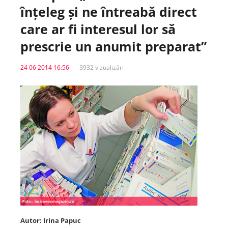
înțeleg și ne întreabă direct
Spitale.MD
care ar fi interesul lor să
prescrie un anumit preparat”
Centrul PAS
24 06 2014 16:56
3932 vizualizări
Școala E-Sănătate
SanoTeca
Autor: Irina Papuc