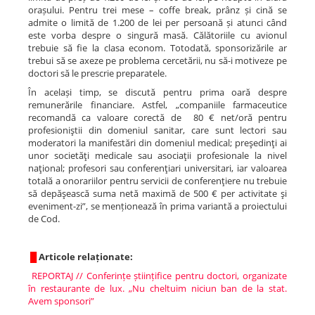
orașului. Pentru trei mese – coffe break, prânz și cină se
admite o limită de 1.200 de lei per persoană și atunci când
este vorba despre o singură masă. Călătoriile cu avionul
trebuie să fie la clasa econom. Totodată, sponsorizările ar
trebui să se axeze pe problema cercetării, nu să-i motiveze pe
doctori să le prescrie preparatele.
În același timp, se discută pentru prima oară despre
remunerările financiare. Astfel, „companiile farmaceutice
recomandă ca valoare corectă de 80 € net/oră pentru
profesioniştii din domeniul sanitar, care sunt lectori sau
moderatori la manifestări din domeniul medical; preşedinţi ai
unor societăţi medicale sau asociaţii profesionale la nivel
naţional; profesori sau conferenţiari universitari, iar valoarea
totală a onorariilor pentru servicii de conferenţiere nu trebuie
să depăşească suma netă maximă de 500 € per activitate şi
eveniment-zi”, se menționează în prima variantă a proiectului
de Cod.
█
Articole relaționate:
REPORTAJ // Conferințe științifice pentru doctori, organizate
în restaurante de lux. „Nu cheltuim niciun ban de la stat.
Avem sponsori”