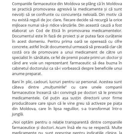
Companiile farmaceutice din Moldova se plâng că în Moldova
se practică promovarea agresivă la medicamente și că sunt
nevoiți să se confrunte cu concurența neloială. Din motiv că
nu există reguli de joc clare, fiecare decide să recurgă la orice
mijloace numai să-și ridice vânzările. Din această cauză a fost
elaborat un Cod de Etică în promovarea medicamentelor.
Documentul este în fază de proiect și ar putea face curățenie
în acest domeniu. Pentru prima oară se operează cu cifre
concrete, astfel încât documentul urmează să prevadă clar cât
costă ora de promovare a unui medicament de către un
specialist în sănătate, ce fel de premii poate primi un doctor și
când are voie un reprezentant farmaceutic să dea buzna în
cabinetul doctorului ca să-i vorbească despre beneficiile unui
anume preparat.
Bani în plic, cadouri, lucruri pentru uz personal. Acestea sunt
câteva dintre „mulțumirile” cu care unele companii
farmaceutice încearcă să-i convingă pe doctori să le prescrie
medicamentele. Cel puțin așa susțin directorii unor firme
producătoare care spun că le vine greu să activeze pe piața
din Moldova, care în lipsa regulilor, s-a transformat într-o
junglă.
„Noi optăm pentru o relație transparentă dintre companiile
farmaceutice și doctori. Acum însă ele nu se respectă. Multe
medicamente nu sunt prescrise pentru indicațiile clinice, la