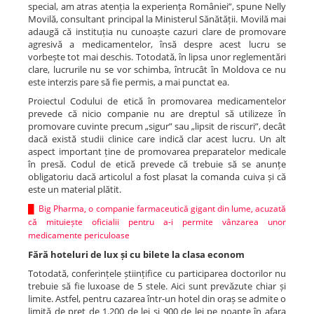
special, am atras atenția la experiența României”, spune Nelly
Movilă, consultant principal la Ministerul Sănătății. Movilă mai
adaugă că instituția nu cunoaște cazuri clare de promovare
agresivă a medicamentelor, însă despre acest lucru se
vorbește tot mai deschis. Totodată, în lipsa unor reglementări
clare, lucrurile nu se vor schimba, întrucât în Moldova ce nu
este interzis pare să fie permis, a mai punctat ea.
Proiectul Codului de etică în promovarea medicamentelor
prevede că nicio companie nu are dreptul să utilizeze în
promovare cuvinte precum „sigur” sau „lipsit de riscuri”, decât
dacă există studii clinice care indică clar acest lucru. Un alt
aspect important ține de promovarea preparatelor medicale
în presă. Codul de etică prevede că trebuie să se anunțe
obligatoriu dacă articolul a fost plasat la comanda cuiva și că
este un material plătit.
█
Big Pharma, o companie farmaceutică gigant din lume, acuzată
că mituiește oficialii pentru a-i permite vânzarea unor
medicamente periculoase
Fără hoteluri de lux și cu bilete la clasa econom
Totodată, conferințele științifice cu participarea doctorilor nu
trebuie să fie luxoase de 5 stele. Aici sunt prevăzute chiar și
limite. Astfel, pentru cazarea într-un hotel din oraș se admite o
limită de preț de 1.200 de lei și 900 de lei pe noapte în afara