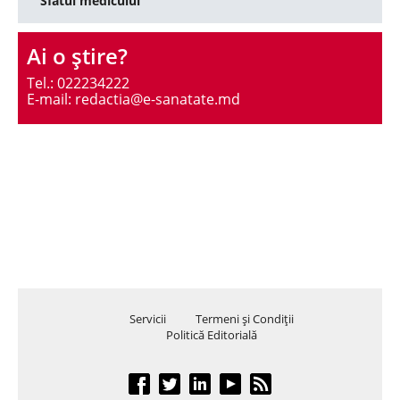
Sfatul medicului
Ai o ştire?
Tel.: 022234222
E-mail: redactia@e-sanatate.md
Servicii
Termeni şi Condiţii
Politică Editorială