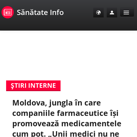
Sănătate Info
Sănătate Info
Sănătate TV
SanoClub
ŞTIRI INTERNE
E-Sănătate Pacienți
Moldova, jungla în care
E-Sănătate Medici
companiile farmaceutice își
E-Sănătate Instituții
promovează medicamentele
cum pot. „Unii medici nu ne
Tuberculoza Info