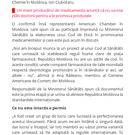
Chemie în Moldova, Ion Ciubotaru.
█
Un mare producător de medicamente anunță că nu va mai
plăti doctorii pentru a le promova produsele
O confirmă însă reprezentanții American Chamber în
Moldova, care spun că au participat împreună cu Ministerul
Sănătății la elaborarea unui Cod de Etică în promovarea
medicamentelor și care este pus acum în discuții.
„Noi am început munca la un proiect al unui Cod al Sănătății
care urmează să stabilească reguli foarte clare de piața
farmaceutică. Republica Moldova nu are un astfel de cod. În
aceste condiții, unele companii farmaceutice de talie mondială
respectă deontologia promovării și în străinătate și aici, iar
altele - nu”, afirmă și Ana Răileanu, membru al Camerei
Americane de Comerț din Moldova.
Responsabilii de la Ministerul Sănătății spun că documentul
este la prima etapă și ar urma să alinieze Republica Moldova la
standardele internaționale.
Ce nu este interzis e permis
„A fost creat un grup de lucru care lucrează la perfecționarea
acestui document. Până acum ne-am întâlnit o singură dată,
dar lucrul a început, iar toți membrii au văzut prima variantă
care urmează să fie adaptată la regulile internaționale. În