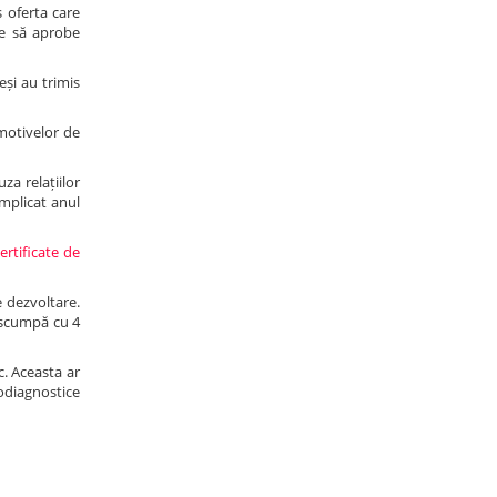
s oferta care
ie să aprobe
eși au trimis
motivelor de
za relațiilor
mplicat anul
ertificate de
e dezvoltare.
i scumpă cu 4
c. Aceasta ar
iodiagnostice