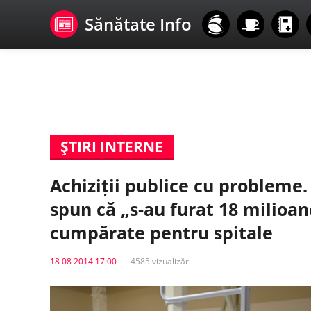
Sănătate Info
ŞTIRI INTERNE
Achiziții publice cu probleme.
spun că „s-au furat 18 milioane
cumpărate pentru spitale
18 08 2014 17:00
4585 vizualizări