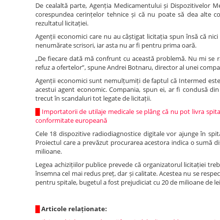
De cealaltă parte, Agenția Medicamentului și Dispozitivelor Me
corespundea cerințelor tehnice și că nu poate să dea alte com
rezultatul licitației.
Agenții economici care nu au câștigat licitația spun însă că nici
nenumărate scrisori, iar asta nu ar fi pentru prima oară.
„De fiecare dată mă confrunt cu această problemă. Nu mi se ră
refuz a ofertelor”, spune Andrei Botnaru, director al unei comp
Agenții economici sunt nemulțumiți de faptul că Intermed este 
acestui agent economic. Compania, spun ei, ar fi condusă din
trecut în scandaluri tot legate de licitații.
█
Importatorii de utilaje medicale se plâng că nu pot livra spital
conformitate europeană
Cele 18 dispozitive radiodiagnostice digitale vor ajunge în spi
Proiectul care a prevăzut procurarea acestora indica o sumă di
milioane.
Legea achizițiilor publice prevede că organizatorul licitației t
însemna cel mai redus preț, dar și calitate. Acestea nu se respe
pentru spitale, bugetul a fost prejudiciat cu 20 de milioane de lei,
█
Articole relaționate: