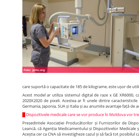
care suportă o capacitate de 185 de kilograme, este ușor de utili
Acest model ar utiliza sistemul digital de raze x GE XR6000, c
2020X2020 de pixeli. Acestea ar fi unele dintre caracteristici
Germania, Japonia, SUA și Italia și au anumite avantaje față de ac
█
Dispozitivele medicale care se vor produce în Moldova vor tre
Președintele Asociației Producătorilor și Furnizorilor de Dispoz
Leancă, că Agenția Medicamentului și Dispozitivelor Medicale și
Aceștia cer ca CNA să investigheze cazul și să facă tot posibilul c