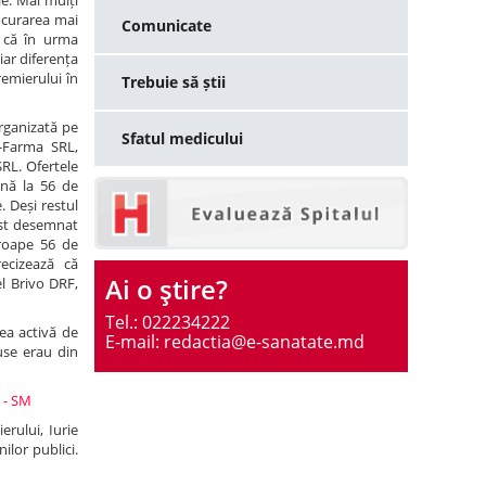
le. Mai mulți
rocurarea mai
Comunicate
n că în urma
iar diferența
remierului în
Trebuie să știi
organizată pe
Sfatul medicului
r-Farma SRL,
L. Ofertele
ână la 56 de
. Deși restul
ost desemnat
roape 56 de
ecizează că
Ai o ştire?
l Brivo DRF,
Tel.: 022234222
ea activă de
E-mail: redactia@e-sanatate.md
use erau din
ă - SM
erului, Iurie
ilor publici.