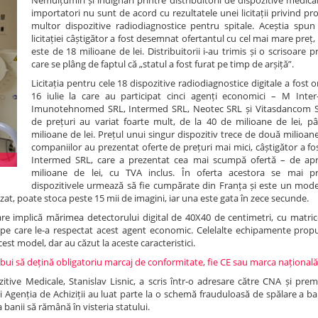
Nemulțumiri și indignări printre distribuitorii de dispozitive medica
importatori nu sunt de acord cu rezultatele unei licitații privind p
multor dispozitive radiodiagnostice pentru spitale. Aceștia spu
licitației câștigător a fost desemnat ofertantul cu cel mai mare preț, 
este de 18 milioane de lei. Distribuitorii i-au trimis și o scrisoare p
care se plâng de faptul că „statul a fost furat pe timp de arșiță”.
Licitația pentru cele 18 dispozitive radiodiagnostice digitale a fost 
16 iulie la care au participat cinci agenți economici – M Inte
Imunotehnomed SRL, Intermed SRL, Neotec SRL și Vitasdancom SR
de prețuri au variat foarte mult, de la 40 de milioane de lei, p
milioane de lei. Prețul unui singur dispozitiv trece de două milioane
companiilor au prezentat oferte de prețuri mai mici, câștigător a f
Intermed SRL, care a prezentat cea mai scumpă ofertă – de ap
milioane de lei, cu TVA inclus. În oferta acestora se mai pr
dispozitivele urmează să fie cumpărate din Franța și este un mode
zat, poate stoca peste 15 mii de imagini, iar una este gata în zece secunde.
are implică mărimea detectorului digital de 40X40 de centimetri, cu matric
le pe care le-a respectat acest agent economic. Celelalte echipamente prop
est model, dar au căzut la aceste caracteristici.
bui să dețină obligatoriu marcaj de conformitate, fie CE sau marca național
itive Medicale, Stanislav Lisnic, a scris într-o adresare către CNA și premi
 Agenția de Achiziții au luat parte la o schemă frauduloasă de spălare a ban
a banii să rămână în visteria statului.