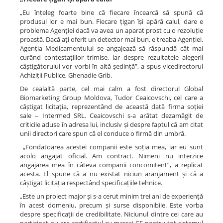
„Eu înțeleg foarte bine că fiecare încearcă să spună că
produsul lor e mai bun. Fiecare țigan își apără calul, dare e
problema Agenției dacă va avea un aparat prost cu o rezoluție
proastă. Dacă ați oferit un detector mai bun, e treaba Agenției.
Agenția Medicamentului se angajează să răspundă cât mai
curând contestațiilor trimise, iar despre rezultatele alegerii
câștigătorului vor vorbi în altă ședință”, a spus vicedirectorul
Achiziții Publice, Ghenadie Grib.
De cealaltă parte, cel mai calm a fost directorul Global
Biomarketing Group Moldova, Tudor Ceaicovschi, cel care a
câștigat licitația, reprezentând de această dată firma soției
sale – Intermed SRL. Ceaicovschi s-a arătat dezamăgit de
criticile aduse în adresa lui, inclusiv și despre faptul că am citat
unii directori care spun că el conduce o firmă din umbră.
„Fondatoarea acestei companii este soția mea, iar eu sunt
acolo angajat oficial. Am contract. Nimeni nu interzice
angajarea mea în câteva companii concomitent”, a replicat
acesta. El spune că a nu existat niciun aranjament și că a
câștigat licitația respectând specificațiile tehnice.
„Este un proiect major și s-a cerut minim trei ani de experiență
în acest domeniu, precum și surse disponibile. Este vorba
despre specificații de credibilitate. Niciunul dintre cei care au