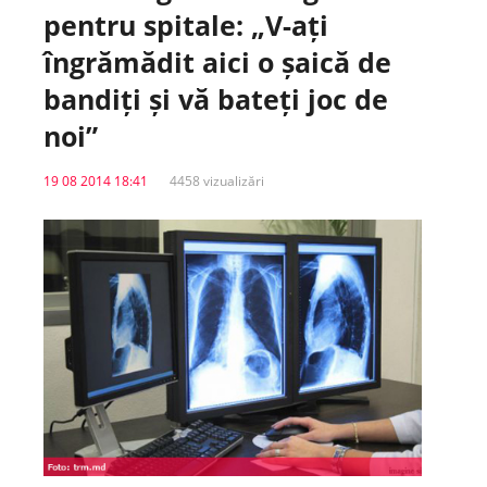
pentru spitale: „V-ați
Spitale.MD
îngrămădit aici o șaică de
bandiți și vă bateți joc de
Centrul PAS
noi”
Școala E-Sănătate
19 08 2014 18:41
4458 vizualizări
SanoTeca