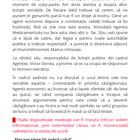
moment de copy-paste. Am atras atenția și asupra altor
licitații sensibile. De fiecare dată trebuie să cerem, să ne
punem în genunchi, parcă n-ar fi un drept al nostru. Când un
agent economic depune o contestație, ceilalți trebuie să fie
înștiințați, fără să știe cine este acesta. Niciodată Agenția
Medicamentului nu face asta, deși alții o fac. Știu, veți spune
că e lipsă de cadre, dar legea e pentru toate autoritățile
publice și trebuie respectată”, a punctat și directorul adjunct
al Imunotehnomed, Marius Irimioaia.
La rândul său, responsabilul de licitații publice din cadrul
Agenției, Victor Donea, a promis că se va ocupa de răspunsuri
în termeni restrânși.
În cadrul ședinței nu s-a discutat și unul dintre cele mai
sensibile aspecte – contestațiile în privința câștigătorului.
Agenții economici au încercat să-și laude ofertele cât de bine
au putut, iar când compania câștigătoare a început să
enumere argumentele pentru care crede că a devenit
câștigătoare s-au încins și mai mult spiritele, iar șeful grupului
de lucru a trebuit să lovească în masă ca să facă liniște.
█
Toate dispozitivele medicale vor fi trecute într-un sistem
informațional, prin intermediul căruia va fi monitorizată
calitatea lor și starea de uzură
„Fiecare țigan își apără calul”