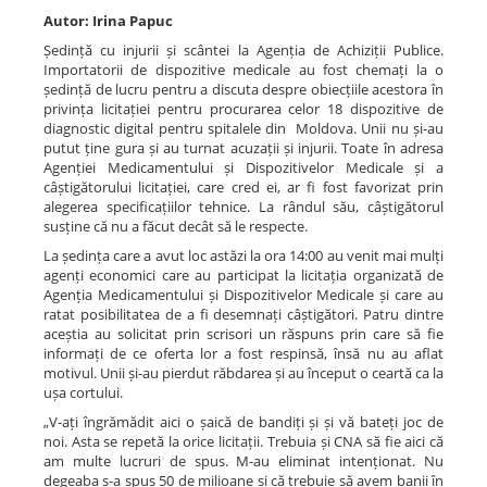
Autor: Irina Papuc
Ședință cu injurii și scântei la Agenția de Achiziții Publice.
Importatorii de dispozitive medicale au fost chemați la o
ședință de lucru pentru a discuta despre obiecțiile acestora în
privința licitației pentru procurarea celor 18 dispozitive de
diagnostic digital pentru spitalele din Moldova. Unii nu și-au
putut ține gura și au turnat acuzații și injurii. Toate în adresa
Agenției Medicamentului și Dispozitivelor Medicale și a
câștigătorului licitației, care cred ei, ar fi fost favorizat prin
alegerea specificațiilor tehnice. La rândul său, câștigătorul
susține că nu a făcut decât să le respecte.
La ședința care a avut loc astăzi la ora 14:00 au venit mai mulți
agenți economici care au participat la licitația organizată de
Agenția Medicamentului și Dispozitivelor Medicale și care au
ratat posibilitatea de a fi desemnați câștigători. Patru dintre
aceștia au solicitat prin scrisori un răspuns prin care să fie
informați de ce oferta lor a fost respinsă, însă nu au aflat
motivul. Unii și-au pierdut răbdarea și au început o ceartă ca la
ușa cortului.
„V-ați îngrămădit aici o șaică de bandiți și și vă bateți joc de
noi. Asta se repetă la orice licitații. Trebuia și CNA să fie aici că
am multe lucruri de spus. M-au eliminat intenționat. Nu
degeaba s-a spus 50 de milioane și că trebuie să avem banii în