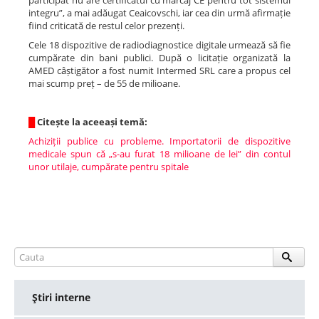
participat nu are certificatul cu marcaj CE pentru tot sistemul
integru”, a mai adăugat Ceaicovschi, iar cea din urmă afirmație
fiind criticată de restul celor prezenți.
Cele 18 dispozitive de radiodiagnostice digitale urmează să fie
cumpărate din bani publici. După o licitație organizată la
AMED câștigător a fost numit Intermed SRL care a propus cel
mai scump preț – de 55 de milioane.
█
Citește la aceeași temă:
Achiziții publice cu probleme. Importatorii de dispozitive
medicale spun că „s-au furat 18 milioane de lei” din contul
unor utilaje, cumpărate pentru spitale
Ştiri interne