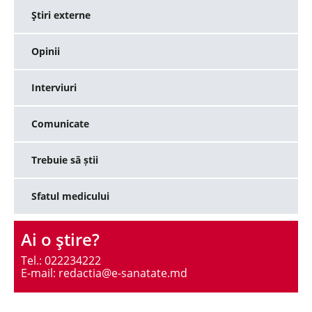
Ştiri externe
Opinii
Interviuri
Comunicate
Trebuie să știi
Sfatul medicului
Ai o ştire?
Tel.: 022234222
E-mail: redactia@e-sanatate.md