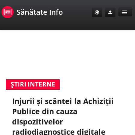
Sănătate Info
Sănătate Info
Sănătate TV
SanoClub
ŞTIRI INTERNE
E-Sănătate Pacienți
Injurii și scântei la Achiziții
E-Sănătate Medici
Publice din cauza
E-Sănătate Instituții
dispozitivelor
radiodiagnostice digitale
Tuberculoza Info