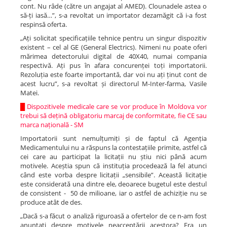
cont. Nu râde (către un angajat al AMED). Clounadele astea o
să-ți iasă…”, s-a revoltat un importator dezamăgit că i-a fost
respinsă oferta.
„Ați solicitat specificațiile tehnice pentru un singur dispozitiv
existent – cel al GE (General Electrics). Nimeni nu poate oferi
mărimea detectorului digital de 40X40, numai compania
respectivă. Ați pus în afara concurenței toți importatorii.
Rezoluția este foarte importantă, dar voi nu ați ținut cont de
acest lucru”, s-a revoltat și directorul M-Inter-farma, Vasile
Matei.
█
Dispozitivele medicale care se vor produce în Moldova vor
trebui să dețină obligatoriu marcaj de conformitate, fie CE sau
marca națională - SM
Importatorii sunt nemulțumiți și de faptul că Agenția
Medicamentului nu a răspuns la contestațiile primite, astfel că
cei care au participat la licitații nu știu nici până acum
motivele. Aceștia spun că instituția procedează la fel atunci
când este vorba despre licitații „sensibile”. Această licitație
este considerată una dintre ele, deoarece bugetul este destul
de consistent - 50 de milioane, iar o astfel de achiziție nu se
produce atât de des.
„Dacă s-a făcut o analiză riguroasă a ofertelor de ce n-am fost
anunțați despre motivele neacceptării acestora? Era un