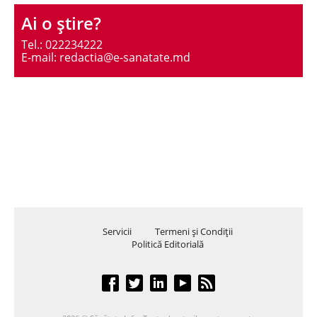
Ai o ştire?
Tel.: 022234222
E-mail: redactia@e-sanatate.md
Servicii
Termeni şi Condiţii
Politică Editorială