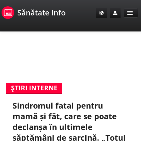
Sănătate Info
Sănătate Info
Sănătate TV
SanoClub
ŞTIRI INTERNE
E-Sănătate Pacienți
Sindromul fatal pentru
E-Sănătate Medici
mamă și făt, care se poate
E-Sănătate Instituții
declanșa în ultimele
săptămâni de sarcină. „Totul
Tuberculoza Info