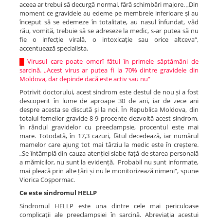
aceea ar trebui să decurgă normal, fără schimbări majore. „Din
moment ce gravidele au edeme pe membrele inferioare și au
început să se edemeze în totalitate, au nasul înfundat, văd
rău, vomită, trebuie să se adreseze la medic, s-ar putea să nu
fie o infecție virală, o intoxicație sau orice altceva“,
accentuează specialista.
█
Virusul care poate omorî fătul în primele săptămâni de
sarcină. „Acest virus ar putea fi la 70% dintre gravidele din
Moldova, dar depinde dacă este activ sau nu“
Potrivit doctorului, acest sindrom este destul de nou și a fost
descoperit în lume de aproape 30 de ani, iar de zece ani
despre acesta se discută și la noi. În Republica Moldova, din
totalul femeilor gravide 8-9 procente dezvoltă acest sindrom,
în rândul gravidelor cu preeclampsie, procentul este mai
mare. Totodată, în 17,3 cazuri, fătul decedează, iar numărul
mamelor care ajung tot mai târziu la medic este în creștere.
„Se întâmplă din cauza atenției slabe față de starea personală
a mămicilor, nu sunt la evidență. Probabil nu sunt informate,
mai pleacă prin alte țări și nu le monitorizează nimeni“, spune
Viorica Coșpormac.
Ce este sindromul HELLP
Sindromul HELLP este una dintre cele mai periculoase
complicații ale preeclampsiei în sarcină. Abreviația acestui