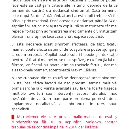
modalitate de naștere este prin cezariană. „Ceea ce putem
face este să câștigăm câteva zile în timp, depinde de la ce
termen de sarcină s-a declanșat sindromul. Dacă termenul
este după 34 de săptămâni, atunci acest copil trebuie să fie
născut prin cezariană. Dacă acesta s-a declanșat până la 34 de
săptămâni, atunci noi ajutăm copilul să se maturizeze cât mai
repede, forțat prin administrarea medicamentelor, maturizăm
plămânii și iarăși - se face cezariană“, explică specialistul.
Și asta deoarece acest sindrom afectează, de fapt, ficatul
mamei, poate afecta sistemul de coagulare și poate ajunge și
la edem cerebral. „Copilul poate suferi hipoxie și intoxicație
pentru că ficatul mamei nu se mai isprăvește cu funcția lui de
filtrare, iar ficatul nu poate elimina toxinele fătului, dar mai
ales toxinele mamei“, accentuează Maxim Călăraș.
Nu se cunoaște din ce cauză se declanșează acest sindrom.
Există însă câțiva factori de risc precum: sarcină multiplă,
prima sarcină la o vârstă avansată sau la una foarte fragedă,
multiple avorturi sau intervenții asupra uterului, mod
nesănătos de viață. În mare parte problema pornește de la
implantarea necalitativă a embrionului în uter, spun
specialiștii.
█
Microelementele care previn malformațiile, decesul și
subdezvoltarea fătului. În Republica Moldova acestea
trebuiau să se conțină în pâine în 2014, dar întârzie