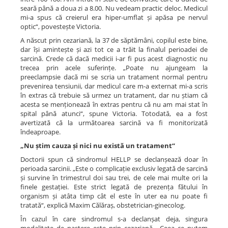
seară până a doua zi a 8.00. Nu vedeam practic deloc. Medicul
mi-a spus că creierul era hiper-umflat și apăsa pe nervul
optic“, povestește Victoria.
A născut prin cezariană, la 37 de săptămâni, copilul este bine,
dar își amintește și azi tot ce a trăit la finalul perioadei de
sarcină. Crede că dacă medicii i-ar fi pus acest diagnostic nu
trecea prin acele suferințe. „Poate nu ajungeam la
preeclampsie dacă mi se scria un tratament normal pentru
prevenirea tensiunii, dar medicul care m-a externat mi-a scris
în extras că trebuie să urmez un tratament, dar nu știam că
acesta se menționează în extras pentru că nu am mai stat în
spital până atunci“, spune Victoria. Totodată, ea a fost
avertizată că la următoarea sarcină va fi monitorizată
îndeaproape.
„Nu știm cauza și nici nu există un tratament“
Doctorii spun că sindromul HELLP se declanșează doar în
perioada sarcinii. „Este o complicație exclusiv legată de sarcină
și survine în trimestrul doi sau trei, de cele mai multe ori la
finele gestației. Este strict legată de prezența fătului în
organism și atâta timp cât el este în uter ea nu poate fi
tratată“, explică Maxim Călăraș, obstetrician-ginecolog.
În cazul în care sindromul s-a declanșat deja, singura