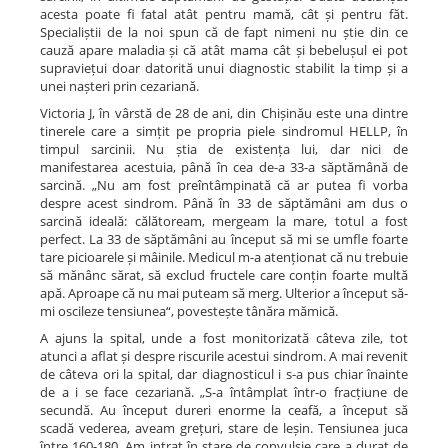
acesta poate fi fatal atât pentru mamă, cât și pentru făt.
Specialiștii de la noi spun că de fapt nimeni nu știe din ce
cauză apare maladia și că atât mama cât și bebelușul ei pot
supraviețui doar datorită unui diagnostic stabilit la timp și a
unei nașteri prin cezariană.
Victoria J, în vârstă de 28 de ani, din Chișinău este una dintre
tinerele care a simțit pe propria piele sindromul HELLP, în
timpul sarcinii. Nu știa de existența lui, dar nici de
manifestarea acestuia, până în cea de-a 33-a săptămână de
sarcină. „Nu am fost preîntâmpinată că ar putea fi vorba
despre acest sindrom. Până în 33 de săptămâni am dus o
sarcină ideală: călătoream, mergeam la mare, totul a fost
perfect. La 33 de săptămâni au început să mi se umfle foarte
tare picioarele și mâinile. Medicul m-a atenționat că nu trebuie
să mănânc sărat, să exclud fructele care conțin foarte multă
apă. Aproape că nu mai puteam să merg. Ulterior a început să-
mi oscileze tensiunea“, povestește tânăra mămică.
A ajuns la spital, unde a fost monitorizată câteva zile, tot
atunci a aflat și despre riscurile acestui sindrom. A mai revenit
de câteva ori la spital, dar diagnosticul i s-a pus chiar înainte
de a i se face cezariană. „S-a întâmplat într-o fracțiune de
secundă. Au început dureri enorme la ceafă, a început să
scadă vederea, aveam grețuri, stare de leșin. Tensiunea juca
între 160-180. Am intrat în stare de convulsie care a durat de