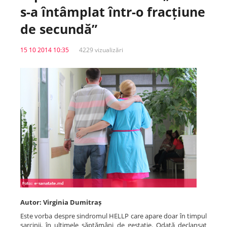
s-a întâmplat într-o fracțiune
Spitale.MD
de secundă”
15 10 2014 10:35
4229 vizualizări
Centrul PAS
Școala E-Sănătate
SanoTeca
Autor: Virginia Dumitraș
Este vorba despre sindromul HELLP care apare doar în timpul
sarcinii, în ultimele săptămâni de gestație. Odată declanșat