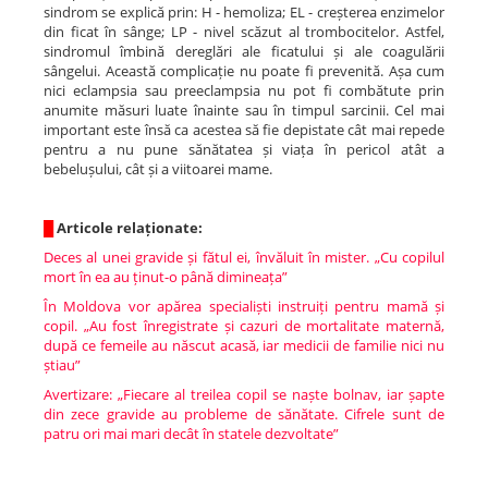
sindrom se explică prin: H - hemoliza; EL - creșterea enzimelor
din ficat în sânge; LP - nivel scăzut al trombocitelor. Astfel,
sindromul îmbină dereglări ale ficatului și ale coagulării
sângelui. Această complicație nu poate fi prevenită. Așa cum
nici eclampsia sau preeclampsia nu pot fi combătute prin
anumite măsuri luate înainte sau în timpul sarcinii. Cel mai
important este însă ca acestea să fie depistate cât mai repede
pentru a nu pune sănătatea și viața în pericol atât a
bebelușului, cât și a viitoarei mame.
█
Articole relaționate:
Deces al unei gravide și fătul ei, învăluit în mister. „Cu copilul
mort în ea au ținut-o până dimineața”
În Moldova vor apărea specialiști instruiți pentru mamă și
copil. „Au fost înregistrate și cazuri de mortalitate maternă,
după ce femeile au născut acasă, iar medicii de familie nici nu
știau”
Avertizare: „Fiecare al treilea copil se naște bolnav, iar șapte
din zece gravide au probleme de sănătate. Cifrele sunt de
patru ori mai mari decât în statele dezvoltate”