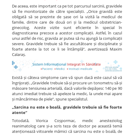
De aceea, este important ca pe tot parcursul sarcinii, gravidele
să fie monitorizate de către specialiști. „Orice gravidă este
obligată să se prezinte de șase ori la vizită la medicul de
familie, dintre care de două ori și la medicul obstetrician-
ginecolog. Aceste vizite sunt eficiente în special în
diagnosticarea precoce a acestor complicații. Astfel, în cazul
unui astfel de risc, gravida ar putea să nu ajungă la complicații
severe. Gravidele trebuie să fie ascultătoare și disciplinate și
foarte atente la tot ce li se întâmplă“, avertizează Maxim
Calaraș.
Există și câteva simptome care vă spun dacă este cazul să vă
îngrijorați. „Gravidele trebuie să-și procure un tonometru să-și
măsoare tensiunea arterială, dacă valorile depășesc 140 pe 90
atunci imediat trebuie să apeleze la medic, la unele mai apare
și mâncărimea de piele“, spune specialistul.
„Sarcina nu este o boală, gravidele trebuie să fie foarte
atente“
Totodată, Viorica Coșpormac, medic anesteziolog
reanimatolog care și-a scris teza de doctor pe această temă
atenționează viitoarele mămici că sarcina nu este o boală, de