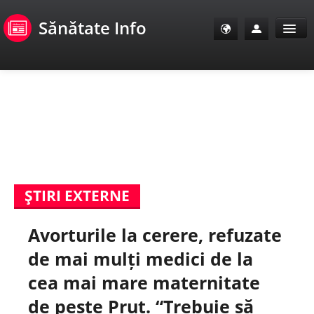
Sănătate Info
Sănătate Info
Sănătate TV
SanoClub
ŞTIRI EXTERNE
E-Sănătate Pacienți
Avorturile la cerere, refuzate
E-Sănătate Medici
de mai mulți medici de la
E-Sănătate Instituții
cea mai mare maternitate
de peste Prut. “Trebuie să
Tuberculoza Info