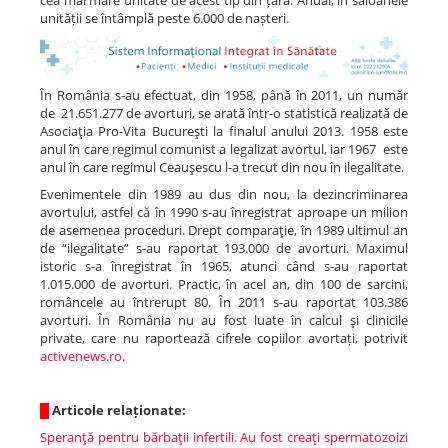
cea mai mare unitate de acest tip din țară. Anual, în saloanele
unității se întâmplă peste 6.000 de nașteri.
În România s-au efectuat, din 1958, până în 2011, un număr
de
21.651.277 de avorturi, se arată într-o statistică realizată de
Asociaţia Pro-Vita Bucureşti la finalul anului 2013. 1958 este
anul în care regimul comunist a legalizat avortul, iar 1967 este
anul în care regimul Ceauşescu l-a trecut din nou în ilegalitate.
Evenimentele din 1989 au dus din nou, la dezincriminarea
avortului, astfel că în 1990 s-au înregistrat aproape un milion
de asemenea proceduri. Drept comparaţie, în 1989 ultimul an
de “ilegalitate” s-au raportat 193.000 de avorturi. Maximul
istoric s-a înregistrat în 1965, atunci când s-au raportat
1.015.000 de avorturi. Practic, în acel an, din 100 de sarcini,
româncele au întrerupt 80. În 2011 s-au raportat 103.386
avorturi. În România nu au fost luate în calcul şi clinicile
private, care nu raportează cifrele copiilor avortați, potrivit
activenews.ro
.
█
Articole relaționate:
Speranţă pentru bărbaţii infertili. Au fost creaţi spermatozoizi