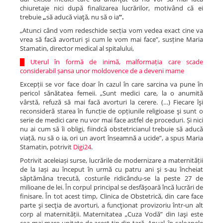
chiuretaje nici după finalizarea lucrărilor, motivând că ei
trebuie
„
să aducă viaţă, nu să o ia
”.
„Atunci când vom redeschide secția vom vedea exact cine va
vrea să facă avorturi şi cum le vom mai face”, susține Maria
Stamatin, director medical al spitalului,
█
Uterul în formă de inimă, malformația care scade
considerabil șansa unor moldovence de a deveni mame
Excepții se vor face doar în cazul în care sarcina va pune în
pericol sănătatea femeii. „Sunt medici care, la o anumită
vârstă, refuză să mai facă avorturi la cerere. (…) Fiecare îşi
reconsideră starea în funcție de opțiunile religioase şi sunt o
serie de medici care nu vor mai face astfel de proceduri. Și nici
nu ai cum să îi obligi, fiindcă obstetricianul trebuie să aducă
viață, nu să o ia, ori un avort înseamnă a ucide”, a spus Maria
Stamatin, potrivit
Digi24
.
Potrivit aceleiași surse, lucrările de modernizare a maternității
de la Iași au început în urmă cu patru ani şi s-au încheiat
săptămâna trecută, costurile ridicându-se la peste 27 de
milioane de lei. În corpul principal se desfășoară încă lucrări de
finisare. În tot acest timp, Clinica de Obstetrică, din care face
parte şi secţia de avorturi, a funcţionat provizoriu într-un alt
corp al maternității. Maternitatea „Cuza Vodă” din Iaşi este