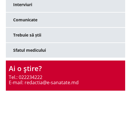
Interviuri
Comunicate
Trebuie să știi
Sfatul medicului
Ai o ştire?
Tel.: 022234222
E-mail: redactia@e-sanatate.md