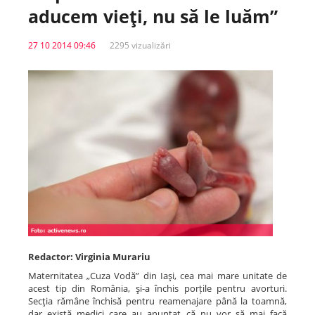
aducem vieţi, nu să le luăm”
Spitale.MD
27 10 2014 09:46
2295 vizualizări
Centrul PAS
Școala E-Sănătate
SanoTeca
Redactor: Virginia Murariu
Maternitatea „Cuza Vodă” din Iaşi, cea mai mare unitate de
acest tip din România, şi-a închis porțile pentru avorturi.
Secţia rămâne închisă pentru reamenajare până la toamnă,
dar există medici care au anunţat că nu vor să mai facă