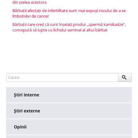
din pielea acestora
Bărbații afectați de infertilitate sunt mai expuși riscului de a se
îmbolnăvi de cancer
Bărbații care cred că sunt înșelați produc „spermă kamikadze”,
concepută să lupte cu lichidul seminal al altui bărbat
Ştiri interne
Ştiri externe
Opinii