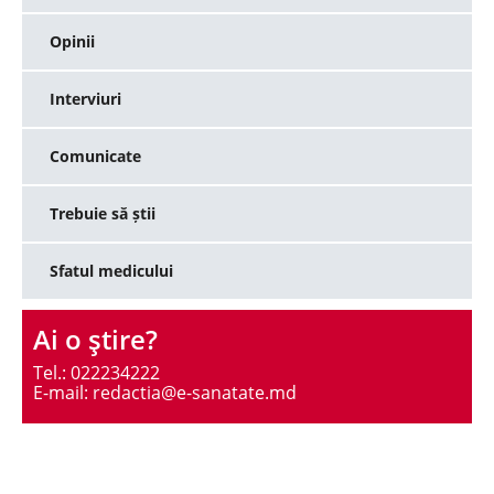
Opinii
Interviuri
Comunicate
Trebuie să știi
Sfatul medicului
Ai o ştire?
Tel.: 022234222
E-mail: redactia@e-sanatate.md