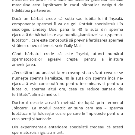
masculine este luptătoare în cazul bărbaților nesiguri de
fidelitatea partenerei.
Dacă un bărbat crede că soția sau iubita lui îl înșeală,
componența spermei îl va de gol. Potrivit specialistului în
sexologie, Lindsey Doe, până la 40 la sută din sperma
ejaculată de bărbați este așa-numita „kamikaze” sau „sperma-
luptător” , care este concepută să prevină fertilizarea spermei
străine cu ovulul femeii, scrie Daily Mail.
Când bărbatul crede că este înșelat, atunci numărul
spermatozoizilor agresivi crește, pentru a înlătura
amenințarea.
„Cercetătorii au analizat la microscop si au văzut ceea ce se
numește sperma kamikaze. 40 la sută din sperma încă ne-
ejaculată este concepută nu pentru inseminare, ci pentru a
lupta cu sperma altui om, ceea ce reduce șansele de
fertilitate”, afirmă medicul.
Doctorul descrie această metodă de luptă prin termenul
„blocare”. La modul practic ar suna cam așa – sperma
luptătoare își folosește cozile pe care le împletește pentru a
crea pereți și baricade.
Din experimentele anterioare specialiștii credeau că acești
spermatozoizi rigizi au murit.