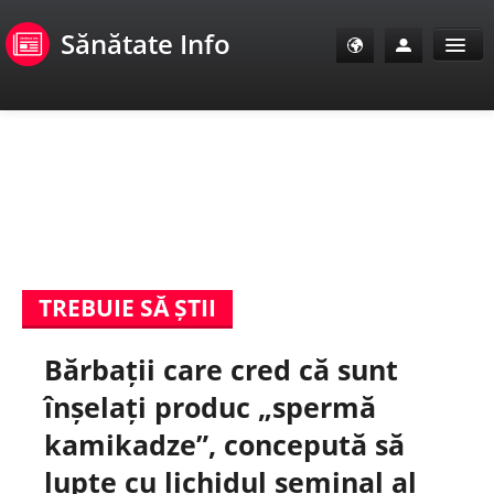
Sănătate Info
Sănătate Info
Sănătate TV
SanoClub
TREBUIE SĂ ȘTII
E-Sănătate Pacienți
Bărbații care cred că sunt
E-Sănătate Medici
înșelați produc „spermă
E-Sănătate Instituții
kamikadze”, concepută să
lupte cu lichidul seminal al
Tuberculoza Info