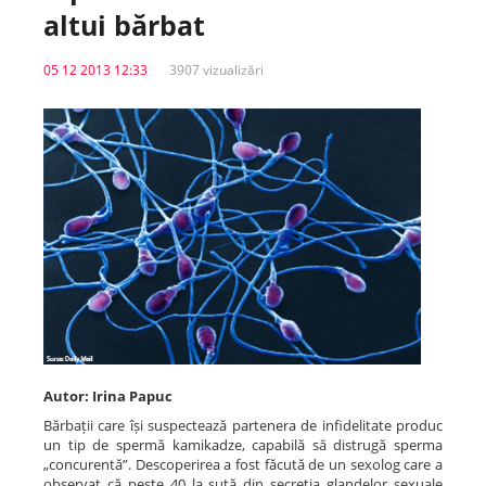
altui bărbat
Spitale.MD
05 12 2013 12:33
3907 vizualizări
Centrul PAS
Școala E-Sănătate
SanoTeca
Autor: Irina Papuc
Bărbații care își suspectează partenera de infidelitate produc
un tip de spermă kamikadze, capabilă să distrugă sperma
„concurentă”. Descoperirea a fost făcută de un sexolog care a
observat că peste 40 la sută din secreția glandelor sexuale