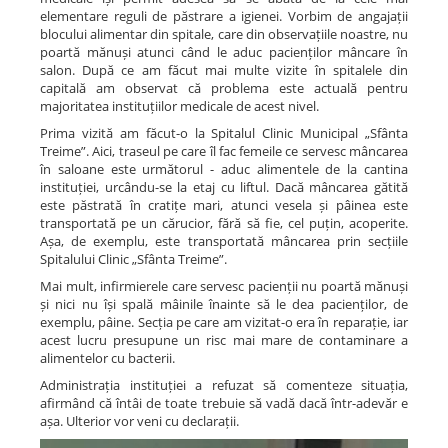
elementare reguli de păstrare a igienei. Vorbim de angajații
blocului alimentar din spitale, care din observațiile noastre, nu
poartă mănuși atunci când le aduc pacienților mâncare în
salon. După ce am făcut mai multe vizite în spitalele din
capitală am observat că problema este actuală pentru
majoritatea instituțiilor medicale de acest nivel.
Prima vizită am făcut-o la Spitalul Clinic Municipal „Sfânta
Treime”. Aici, traseul pe care îl fac femeile ce servesc mâncarea
în saloane este următorul - aduc alimentele de la cantina
instituției, urcându-se la etaj cu liftul. Dacă mâncarea gătită
este păstrată în cratițe mari, atunci vesela și pâinea este
transportată pe un cărucior, fără să fie, cel puțin, acoperite.
Așa, de exemplu, este transportată mâncarea prin secțiile
Spitalului Clinic „Sfânta Treime”.
Mai mult, infirmierele care servesc pacienții nu poartă mănuși
și nici nu își spală mâinile înainte să le dea pacienților, de
exemplu, pâine. Secția pe care am vizitat-o era în reparație, iar
acest lucru presupune un risc mai mare de contaminare a
alimentelor cu bacterii.
Administrația instituției a refuzat să comenteze situația,
afirmând că întâi de toate trebuie să vadă dacă într-adevăr e
așa. Ulterior vor veni cu declarații.