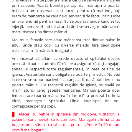
prin saloane. Poartă bonetă pe cap, dar mănuși nu poartă.
Inițial nu am observat acest lucru, pentru că mai indignați
eram de mâncarea pe care ne-o servesc și de faptul că nu este
un orar anumit pentru masă. Nu se poartă mănuși când se fac
injecții, nemaivorbind de atunci când se servește mâncarea”,
mărturisește una dintre mămici.
Mai mult, femeile care aduc mâncarea, trec dint-un salon în
altul, unde stau copii cu diverse maladii, fără să-și spele
mâinile, afirmă mămicile indignate.
Am încercat să aflăm ce crede directorul spitalului despre
această situație. Ludmila Bîrcă ne-a asigurat că toți angajații
spitalului respectă toate regulamentele, în ceea ce ține de
igienă. „Asistentele sunt obligate să poarte și medicii. Nu văd
la ce risc se supun pacienții sau angajații, dacă bufetierele nu
poartă mănuși. Ele respectă regulile de igienă, se spală pe
mâini atunci când gătește mâncarea. Mănuși poartă doar
femeia care toarnă mâncarea în farfurii”, a precizat Ludmila
Bîrcă, managerul Spitalului Clinic Municipal de boli
contagioase pentru copii.
█
Afaceri cu bahile în spitalele din Moldova. Vizitatorii și
pacienții sunt nevoiți să le cumpere. Managerii afirmă că au
bugete prea sărace ca să le dea gratuit. „Poate în 20 de ani
vom fi mai bogați”