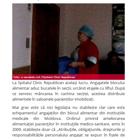
La Spitalul Clinic Republican același lucru. Angajatele blocului
alimentar aduc bucatele în secții, urcând etajele cu liftul. După
ce servesc mâncarea în cantina secției, acestea distribuie
alimentele în saloanele pacienților imobilizați.
Mai grav este că nici legislația nu stabilește clar care este
echipamentul angajaților din blocul alimentar din instituțiile
medicale din Moldova. Ordinul privind ameliorarea
alimentaţiei pacienţilor în instituţiile medico-sanitare, emis în
2009, stabilește doar că „Atribuţiile, obligaţiunile, drepturile şi
responsabilităţile personalului angajat se expun în fişele de