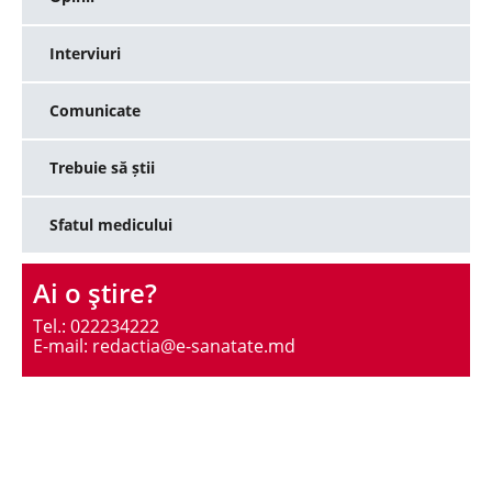
Interviuri
Comunicate
Trebuie să știi
Sfatul medicului
Ai o ştire?
Tel.: 022234222
E-mail: redactia@e-sanatate.md