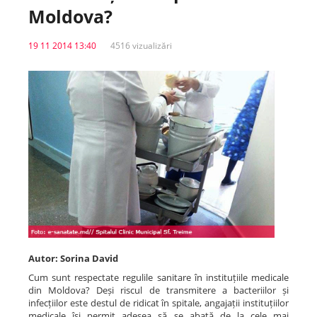
Moldova?
Spitale.MD
19 11 2014 13:40
4516 vizualizări
Centrul PAS
Școala E-Sănătate
SanoTeca
Autor: Sorina David
Cum sunt respectate regulile sanitare în instituțiile medicale
din Moldova? Deși riscul de transmitere a bacteriilor și
infecțiilor este destul de ridicat în spitale, angajații instituțiilor
medicale își permit adesea să se abată de la cele mai