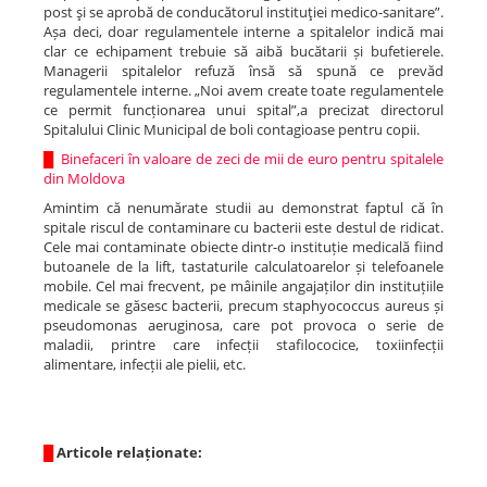
post şi se aprobă de conducătorul instituţiei medico-sanitare”.
Așa deci, doar regulamentele interne a spitalelor indică mai
clar ce echipament trebuie să aibă bucătarii și bufetierele.
Managerii spitalelor refuză însă să spună ce prevăd
regulamentele interne. „Noi avem create toate regulamentele
ce permit funcționarea unui spital”,a precizat directorul
Spitalului Clinic Municipal de boli contagioase pentru copii.
█
Binefaceri în valoare de zeci de mii de euro pentru spitalele
din Moldova
Amintim că nenumărate studii au demonstrat faptul că în
spitale riscul de contaminare cu bacterii este destul de ridicat.
Cele mai contaminate obiecte dintr-o instituție medicală fiind
butoanele de la lift, tastaturile calculatoarelor și telefoanele
mobile. Cel mai frecvent, pe mâinile angajaților din instituțiile
medicale se găsesc bacterii, precum staphyococcus aureus și
pseudomonas aeruginosa, care pot provoca o serie de
maladii, printre care infecții stafilococice, toxiinfecții
alimentare, infecții ale pielii, etc.
█
Articole relaționate: