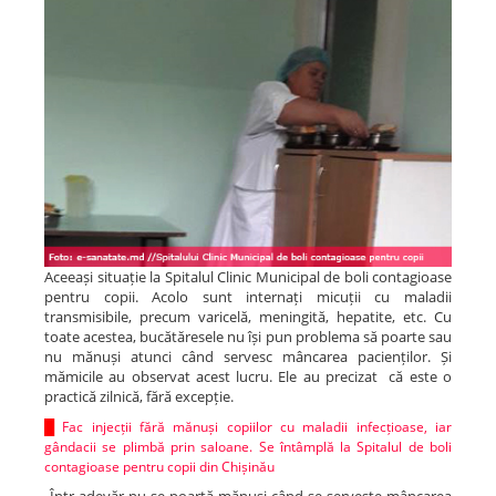
Aceeași situație la Spitalul Clinic Municipal de boli contagioase
pentru copii. Acolo sunt internați micuții cu maladii
transmisibile, precum varicelă, meningită, hepatite, etc. Cu
toate acestea, bucătăresele nu își pun problema să poarte sau
nu mănuși atunci când servesc mâncarea pacienților. Și
mămicile au observat acest lucru. Ele au precizat că este o
practică zilnică, fără excepție.
█
Fac injecții fără mănuși copiilor cu maladii infecțioase, iar
gândacii se plimbă prin saloane. Se întâmplă la Spitalul de boli
contagioase pentru copii din Chișinău
„Într-adevăr nu se poartă mănuși când se servește mâncarea