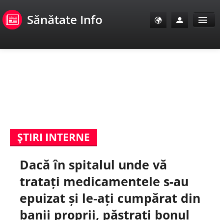
Sănătate Info
Sănătate Info
Sănătate TV
SanoClub
ŞTIRI INTERNE
E-Sănătate Pacienți
Dacă în spitalul unde vă
E-Sănătate Medici
tratați medicamentele s-au
E-Sănătate Instituții
epuizat și le-ați cumpărat din
banii proprii, păstrați bonul
Tuberculoza Info