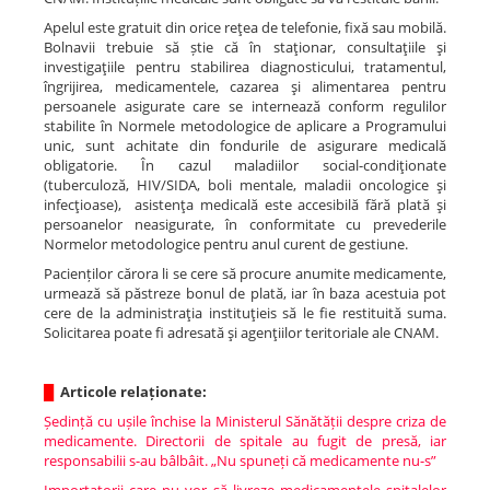
Apelul este gratuit din orice reţea de telefonie, fixă sau mobilă.
Bolnavii trebuie să știe că în staţionar, consultaţiile şi
investigaţiile pentru stabilirea diagnosticului, tratamentul,
îngrijirea, medicamentele, cazarea şi alimentarea pentru
persoanele asigurate care se internează conform regulilor
stabilite în Normele metodologice de aplicare a Programului
unic, sunt achitate din fondurile de asigurare medicală
obligatorie. În cazul maladiilor social-condiţionate
(tuberculoză, HIV/SIDA, boli mentale, maladii oncologice şi
infecţioase), asistenţa medicală este accesibilă fără plată şi
persoanelor neasigurate, în conformitate cu prevederile
Normelor metodologice pentru anul curent de gestiune.
Pacienților cărora li se cere să procure anumite medicamente,
urmează să păstreze bonul de plată, iar în baza acestuia pot
cere de la administraţia instituţieis să le fie restituită suma.
Solicitarea poate fi adresată şi agenţiilor teritoriale ale CNAM.
█
Articole relaționate:
Ședință cu ușile închise la Ministerul Sănătății despre criza de
medicamente. Directorii de spitale au fugit de presă, iar
responsabilii s-au bâlbâit. „Nu spuneți că medicamente nu-s”