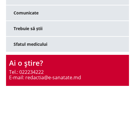
Comunicate
Trebuie să știi
Sfatul medicului
Ai o ştire?
Tel.: 022234222
E-mail: redactia@e-sanatate.md