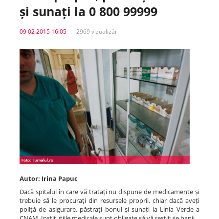
și sunați la 0 800 99999
Spitale.MD
09 02 2015 16:05
2969 vizualizări
Centrul PAS
Școala E-Sănătate
SanoTeca
Autor: Irina Papuc
Dacă spitalul în care vă tratați nu dispune de medicamente și
trebuie să le procurați din resursele proprii, chiar dacă aveți
poliță de asigurare, păstrați bonul și sunați la Linia Verde a
CNAM. Instituțiile medicale sunt obligate să vă restituie banii.