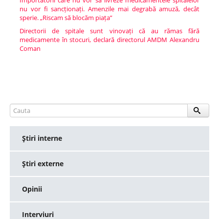
Importatorii care nu vor să livreze medicamentele spitalelor
nu vor fi sancționați. Amenzile mai degrabă amuză, decât
sperie. „Riscam să blocăm piața”
Directorii de spitale sunt vinovați că au rămas fără
medicamente în stocuri, declară directorul AMDM Alexandru
Coman
Ştiri interne
Ştiri externe
Opinii
Interviuri