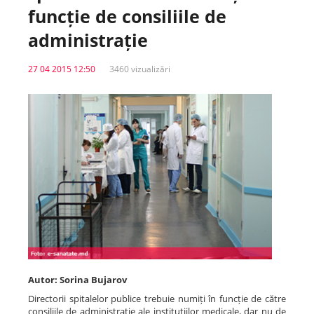
funcție de consiliile de
Spitale.MD
administrație
27 04 2015 12:50
3460 vizualizări
Centrul PAS
Școala E-Sănătate
SanoTeca
Autor: Sorina Bujarov
Directorii spitalelor publice trebuie numiți în funcție de către
consiliile de administrație ale instituțiilor medicale, dar nu de