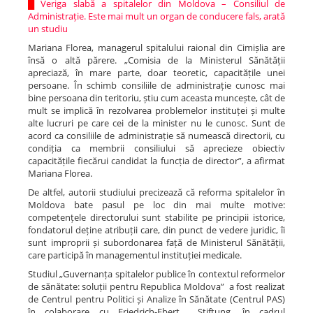
█
Veriga slabă a spitalelor din Moldova – Consiliul de
Administrație. Este mai mult un organ de conducere fals, arată
un studiu
Mariana Florea, managerul spitalului raional din Cimișlia are
însă o altă părere. „Comisia de la Ministerul Sănătății
apreciază, în mare parte, doar teoretic, capacitățile unei
persoane. În schimb consiliile de administrație cunosc mai
bine persoana din teritoriu, știu cum aceasta muncește, cât de
mult se implică în rezolvarea problemelor instituței și multe
alte lucruri pe care cei de la minister nu le cunosc. Sunt de
acord ca consiliile de administrație să numească directorii, cu
condiția ca membrii consiliului să aprecieze obiectiv
capacitățile fiecărui candidat la funcția de director”, a afirmat
Mariana Florea.
De altfel, autorii studiului precizează că reforma spitalelor în
Moldova bate pasul pe loc din mai multe motive:
competențele directorului sunt stabilite pe principii istorice,
fondatorul deține atribuții care, din punct de vedere juridic, îi
sunt improprii și subordonarea față de Ministerul Sănătății,
care participă în managementul instituției medicale.
Studiul „Guvernanța spitalelor publice în contextul reformelor
de sănătate: soluții pentru Republica Moldova” a fost realizat
de Centrul pentru Politici și Analize în Sănătate (Centrul PAS)
în colaborare cu Friedrich-Ebert Stiftung, în cadrul