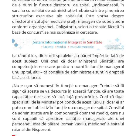
de a numi în funcție directorul de spital. „Indispensabil, în
sarcina consiliului de administrație trebuie să intre și numirea
structurilor executive ale spitalului. Este vorba despre
directorul instituției medicale și alți manageri de subdiviziuni
conform organigramei. Obligatoriu, selecția trebuie făcută în
bază de concurs”, se mai subliniază în cercetare.
La rândul lor, directorii spitalelor au păreri împărțite față de
acest subiect. Unii cred că doar Ministerul Sănătății are
competențele necesare pentru a numi în funcție managerul
unui spital, alții – că consiliile de administrație sunt în drept să
facă acest lucru.
„Nu e ușor să numești în funcție un manager. Trebuie să fii
sigur că acesta se va descurca în această funcție, că are toate
capacitățile necesare să facă față provocărilor. Cred că doar
specialiștii de la Minister pot conclude acest lucru și doar ei ar
putea numi obiectiv în funcție un manager de spital. Consiliul
de administrație are în componență doar trei medici, care nu
sunt capabili să aprecieze calitățile manageriale ale unei
persoane”, este de părere Roman Vasiliu, medic șef la spitalul
raional din Nisporeni.