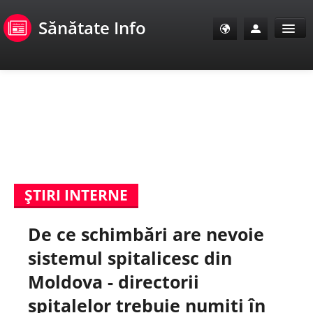
Sănătate Info
Sănătate Info
Sănătate TV
SanoClub
ŞTIRI INTERNE
E-Sănătate Pacienți
De ce schimbări are nevoie
E-Sănătate Medici
sistemul spitalicesc din
E-Sănătate Instituții
Moldova - directorii
spitalelor trebuie numiți în
Tuberculoza Info