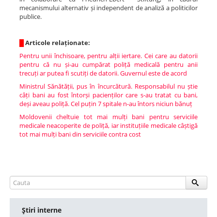
mecanismului alternativ și independent de analiză a politicilor
publice.
█
Articole relaționate:
Pentru unii închisoare, pentru alții iertare. Cei care au datorii
pentru că nu și-au cumpărat poliță medicală pentru anii
trecuți ar putea fi scutiți de datorii. Guvernul este de acord
Ministrul Sănătății, pus în încurcătură. Responsabilul nu știe
câți bani au fost întorși pacienților care s-au tratat cu bani,
deși aveau poliță. Cel puțin 7 spitale n-au întors niciun bănuț
Moldovenii cheltuie tot mai mulți bani pentru serviciile
medicale neacoperite de poliță, iar instituțiile medicale câștigă
tot mai mulți bani din serviciile contra cost
Ştiri interne