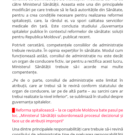
către Ministerul Sănătății. Aceasta este una din principalele
modificări pe care trebuie să le facă autoritățile din Sănătate,
pentru a crea condițiile necesare pentru realizarea reformei
spitalicești, care, la rândul ei, va spori calitatea serviciilor
medicale din țară. Este concluzia studiului „Guvernanța
spitalelor publice în contextul reformelor de sănătate: soluții
pentru Republica Moldova”, publicat recent.
Potrivit cercetării, competențele consiliilor de administrație
trebuie revizuite. În opinia experților în sănătate. Modul cum
funcționează astăzi, consiliul de administrație nu este decât
un organ de conducere fictiv, iar pentru a rectifica acest lucru,
Ministerul Sănătății trebuie să-i acorde mai multe
compentențe.
„Pe de o parte, consiliul de administrație este limitat în
atribuții, care ar trebui să le revină conform statutului de
organ de conducere, iar pe de altă parte – au sarcini care ar
trebui realizate la nivel inferior”, se subliniază în studiul despre
guvernanța spitalelor.
█
Reforma spitalicească – la ce capitole Moldova bate pasul pe
loc. „Ministerul Sănătății subordonează procesul decizional și
face uz de atribuții improprii”
Una dintre principalele responsabilități care trebuie să-i revină
consiliului de administrație ține de preluarea responsabilității