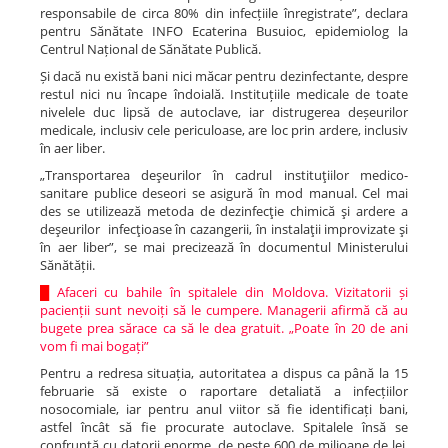
responsabile de circa 80% din infecțiile înregistrate”, declara
pentru Sănătate INFO Ecaterina Busuioc, epidemiolog la
Centrul Național de Sănătate Publică.
Și dacă nu există bani nici măcar pentru dezinfectante, despre
restul nici nu încape îndoială. Instituțiile medicale de toate
nivelele duc lipsă de autoclave, iar distrugerea deșeurilor
medicale, inclusiv cele periculoase, are loc prin ardere, inclusiv
în aer liber.
„Transportarea deşeurilor în cadrul instituţiilor medico-
sanitare publice deseori se asigură în mod manual. Cel mai
des se utilizează metoda de dezinfecţie chimică şi ardere a
deşeurilor infecţioase în cazangerii, în instalaţii improvizate şi
în aer liber”, se mai precizează în documentul Ministerului
Sănătății.
█
Afaceri cu bahile în spitalele din Moldova. Vizitatorii și
pacienții sunt nevoiți să le cumpere. Managerii afirmă că au
bugete prea sărace ca să le dea gratuit. „Poate în 20 de ani
vom fi mai bogați”
Pentru a redresa situația, autoritatea a dispus ca până la 15
februarie să existe o raportare detaliată a infecțiilor
nosocomiale, iar pentru anul viitor să fie identificați bani,
astfel încât să fie procurate autoclave. Spitalele însă se
confruntă cu datorii enorme, de peste 600 de milioane de lei.