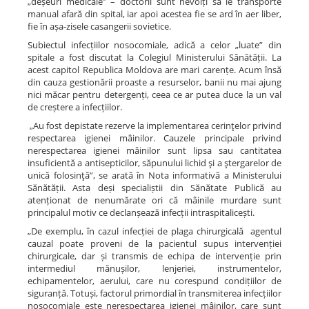
„deșeuri medicale” – doctorii sunt nevoiți să le transporte
manual afară din spital, iar apoi acestea fie se ard în aer liber,
fie în așa-zisele casangerii sovietice.
Subiectul infecțiilor nosocomiale, adică a celor „luate” din
spitale a fost discutat la Colegiul Ministerului Sănătății. La
acest capitol Republica Moldova are mari carențe. Acum însă
din cauza gestionării proaste a resurselor, banii nu mai ajung
nici măcar pentru detergenți, ceea ce ar putea duce la un val
de creștere a infecțiilor.
„Au fost depistate rezerve la implementarea cerinţelor privind
respectarea igienei mâinilor. Cauzele principale privind
nerespectarea igienei mâinilor sunt lipsa sau cantitatea
insuficientă a antisepticilor, săpunului lichid şi a ştergarelor de
unică folosinţă”, se arată în Nota informativă a Ministerului
Sănătății. Asta deși specialiștii din Sănătate Publică au
atenționat de nenumărate ori că mâinile murdare sunt
principalul motiv ce declanșează infecții intraspitalicești.
„De exemplu, în cazul infecției de plaga chirurgicală agentul
cauzal poate proveni de la pacientul supus intervenției
chirurgicale, dar și transmis de echipa de intervenție prin
intermediul mănușilor, lenjeriei, instrumentelor,
echipamentelor, aerului, care nu corespund condițiilor de
siguranță. Totuși, factorul primordial în transmiterea infecțiilor
nosocomiale este nerespectarea igienei mâinilor, care sunt