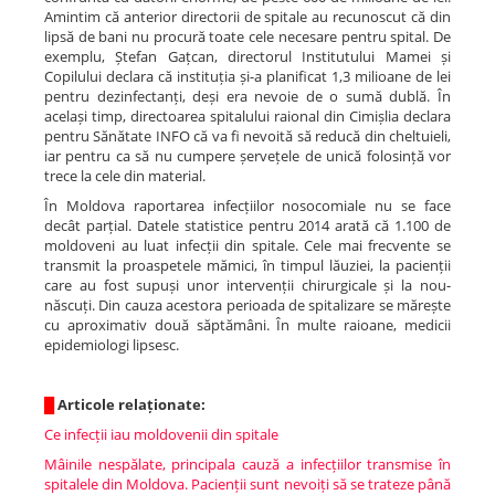
Amintim că anterior directorii de spitale au recunoscut că din
lipsă de bani nu procură toate cele necesare pentru spital. De
exemplu, Ștefan Gațcan, directorul Institutului Mamei și
Copilului declara că instituția și-a planificat 1,3 milioane de lei
pentru dezinfectanți, deși era nevoie de o sumă dublă. În
același timp, directoarea spitalului raional din Cimișlia declara
pentru Sănătate INFO că va fi nevoită să reducă din cheltuieli,
iar pentru ca să nu cumpere șervețele de unică folosință vor
trece la cele din material.
În Moldova raportarea infecțiilor nosocomiale nu se face
decât parțial. Datele statistice pentru 2014 arată că 1.100 de
moldoveni au luat infecții din spitale. Cele mai frecvente se
transmit la proaspetele mămici, în timpul lăuziei, la pacienții
care au fost supuși unor intervenții chirurgicale și la nou-
născuți. Din cauza acestora perioada de spitalizare se mărește
cu aproximativ două săptămâni. În multe raioane, medicii
epidemiologi lipsesc.
█
Articole relaționate:
Ce infecții iau moldovenii din spitale
Mâinile nespălate, principala cauză a infecțiilor transmise în
spitalele din Moldova. Pacienții sunt nevoiți să se trateze până