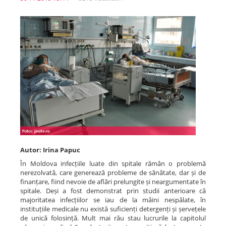
Spitale.MD
Centrul PAS
Școala E-Sănătate
SanoTeca
Autor: Irina Papuc
În Moldova infecțiile luate din spitale rămân o problemă
nerezolvată, care generează probleme de sănătate, dar și de
finanțare, fiind nevoie de aflări prelungite și neargumentate în
spitale. Deși a fost demonstrat prin studii anterioare că
majoritatea infecțiilor se iau de la mâini nespălate, în
instituțiile medicale nu există suficienți detergenți și șervețele
de unică folosință. Mult mai rău stau lucrurile la capitolul