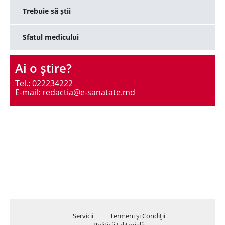
Trebuie să știi
Sfatul medicului
Ai o ştire?
Tel.: 022234222
E-mail: redactia@e-sanatate.md
Servicii
Termeni şi Condiţii