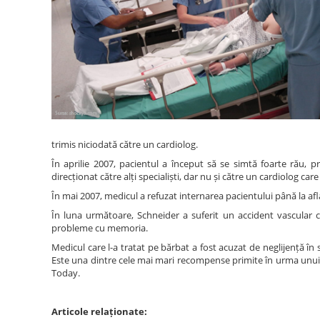
trimis niciodată către un cardiolog.
În aprilie 2007, pacientul a început să se simtă foarte rău, 
direcționat către alți specialiști, dar nu și către un cardiolog care 
În mai 2007, medicul a refuzat internarea pacientului până la af
În luna următoare, Schneider a suferit un accident vascular cer
probleme cu memoria.
Medicul care l-a tratat pe bărbat a fost acuzat de neglijență în 
Este una dintre cele mai mari recompense primite în urma unui caz
Today.
Articole relaționate: