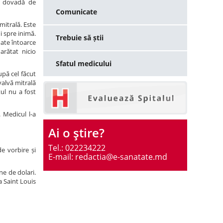
t dovadă de
Comunicate
mitrală. Este
i spre inimă.
Trebuie să știi
oate întoarce
arătat nicio
Sfatul medicului
upă cel făcut
valvă mitrală
ul nu a fost
 Medicul l-a
Ai o ştire?
Tel.: 022234222
de vorbire și
E-mail: redactia@e-sanatate.md
ne de dolari.
a Saint Louis