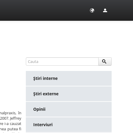
Ştiri interne
Ştiri externe
Opinii
alpraxis, în
2007. Jeffrey
re i-a cauzat
Interviuri
unea putea fi