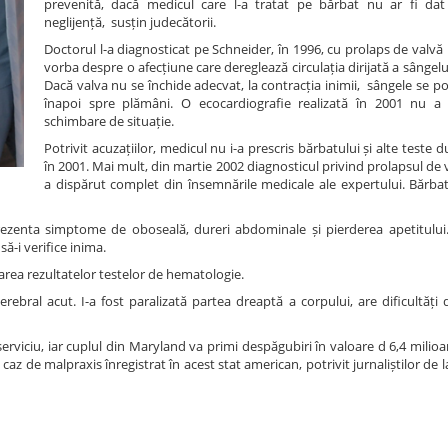
prevenită, dacă medicul care l-a tratat pe bărbat nu ar fi da
neglijență, susțin judecătorii.
Doctorul l-a diagnosticat pe Schneider, în 1996, cu prolaps de valvă 
vorba despre o afecțiune care dereglează circulația dirijată a sângelu
Dacă valva nu se închide adecvat, la contracția inimii, sângele se p
înapoi spre plămâni. O ecocardiografie realizată în 2001 nu a 
schimbare de situație.
Potrivit acuzațiilor, medicul nu i-a prescris bărbatului și alte teste d
în 2001. Mai mult, din martie 2002 diagnosticul privind prolapsul de 
a dispărut complet din însemnările medicale ale expertului. Bărbat
prezenta simptome de oboseală, dureri abdominale și pierderea apetitului.
să-i verifice inima.
larea rezultatelor testelor de hematologie.
ebral acut. I-a fost paralizată partea dreaptă a corpului, are dificultăți 
serviciu, iar cuplul din Maryland va primi despăgubiri în valoare d 6,4 milioa
 de malpraxis înregistrat în acest stat american, potrivit jurnaliștilor de l