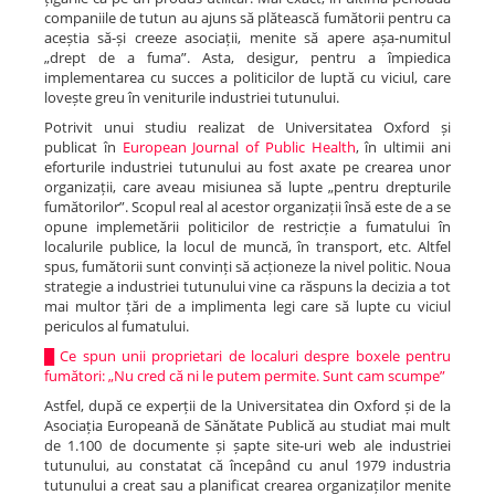
companiile de tutun au ajuns să plătească fumătorii pentru ca
aceștia să-și creeze asociații, menite să apere așa-numitul
„drept de a fuma”. Asta, desigur, pentru a împiedica
implementarea cu succes a politicilor de luptă cu viciul, care
lovește greu în veniturile industriei tutunului.
Potrivit unui studiu realizat de Universitatea Oxford și
publicat în
European Journal of Public Health
, în ultimii ani
eforturile industriei tutunului au fost axate pe crearea unor
organizații, care aveau misiunea să lupte „pentru drepturile
fumătorilor”. Scopul real al acestor organizații însă este de a se
opune implemetării politicilor de restricție a fumatului în
localurile publice, la locul de muncă, în transport, etc. Altfel
spus, fumătorii sunt convinți să acționeze la nivel politic. Noua
strategie a industriei tutunului vine ca răspuns la decizia a tot
mai multor țări de a implimenta legi care să lupte cu viciul
periculos al fumatului.
█
Ce spun unii proprietari de localuri despre boxele pentru
fumători: „Nu cred că ni le putem permite. Sunt cam scumpe”
Astfel, după ce experții de la Universitatea din Oxford și de la
Asociația Europeană de Sănătate Publică au studiat mai mult
de 1.100 de documente și șapte site-uri web ale industriei
tutunului, au constatat că începând cu anul 1979 industria
tutunului a creat sau a planificat crearea organizaților menite