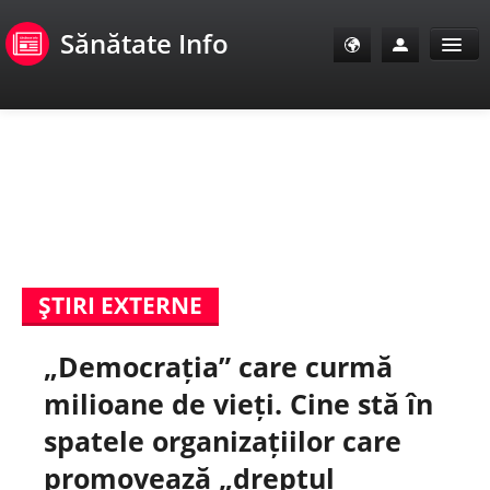
Sănătate Info
Sănătate Info
Sănătate TV
SanoClub
ŞTIRI EXTERNE
E-Sănătate Pacienți
„Democrația” care curmă
E-Sănătate Medici
milioane de vieți. Cine stă în
E-Sănătate Instituții
spatele organizațiilor care
promovează „dreptul
Tuberculoza Info