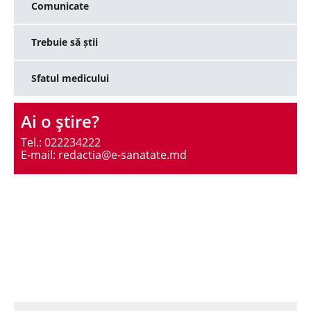
Comunicate
Trebuie să știi
Sfatul medicului
Ai o ştire?
Tel.: 022234222
E-mail: redactia@e-sanatate.md