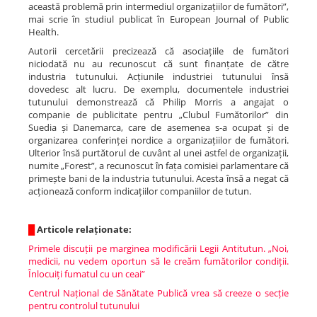
această problemă prin intermediul organizațiilor de fumători”,
mai scrie în studiul publicat în European Journal of Public
Health.
Autorii cercetării precizează că asociațiile de fumători
niciodată nu au recunoscut că sunt finanțate de către
industria tutunului. Acțiunile industriei tutunului însă
dovedesc alt lucru. De exemplu, documentele industriei
tutunului demonstrează că Philip Morris a angajat o
companie de publicitate pentru „Clubul Fumătorilor” din
Suedia și Danemarca, care de asemenea s-a ocupat și de
organizarea conferinței nordice a organizațiilor de fumători.
Ulterior însă purtătorul de cuvânt al unei astfel de organizații,
numite „Forest”, a recunoscut în fața comisiei parlamentare că
primește bani de la industria tutunului. Acesta însă a negat că
acționează conform indicațiilor companiilor de tutun.
█
Articole relaționate:
Primele discuții pe marginea modificării Legii Antitutun. „Noi,
medicii, nu vedem oportun să le creăm fumătorilor condiții.
Înlocuiți fumatul cu un ceai”
Centrul Național de Sănătate Publică vrea să creeze o secție
pentru controlul tutunului