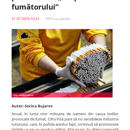
fumătorului”
Spitale.MD
21 07 2016 10:21
1655 vizualizări
Centrul PAS
Școala E-Sănătate
SanoTeca
Autor: Sorina Bujarov
Anual, în lume mor milioane de oameni din cauza bolilor
provocate de fumat. Cifra însă pare să nu sensibileze industria
tutunului, care, în pofida acestui fapt, continuă să promoveze
țigările ca pe un produs utilitar. Mai exact, în ultima perioadă