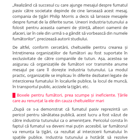
„Realizând că succesul cu care ajunge mesajul despre fumatul
pasiv către societate depinde de cine lansează acest mesaj,
compania de țigări Philip Morris a decis să lanseze mesajele
despre fumat de la diferite surse. Uneori industria tutunului a
folosit pentru aceasta oameni de știință, alteori oamenii de
afaceri, iar în cele din urmă s-a gândit să vorbească din numele
fumătorilor”, precizează autorii studiului.
De altfel, conform cercetării, cheltuielile pentru crearea și
întreținerea organizațiilor de fumători au fost suportate în
exclusivitate de către companiile de tutun. Așa, acestea se
asigurau că organizațiile de fumători vor transmite anume
mesajul pe care îl dorește industria tutunului. La modul
practic, organizațiile se implicau în diferite dezbateri legate de
interzicerea fumatului în localurile publice, la locul de muncă,
în transportul public, accizele la țigări, etc.
█
Boxele pentru fumători, prea scumpe și ineficiente. Țările
care au renunțat la ele din cauza cheltuielilor mari
„După ce s-a demonstrat că fumatul pasiv reprezintă un
pericol pentru sănătatea publică, acest lucru a fost văzut de
către industria tutunului ca o amenințare. Pericolul consta în
faptul că fumatul va deveni mai puțin accesibil, iar fumătorul
va renunța la țigări, ca rezultat al interzicerii fumatului în
spațiile publice. Industria tutunului a hotărât să rezolve