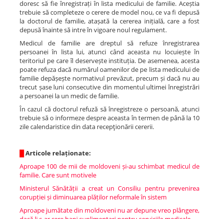
doresc să fie înregistrați în lista medicului de familie. Aceștia
trebuie să completeze o cerere de model nou, ce va fi depusă
la doctorul de familie, atașată la cererea inițială, care a fost
depusă înainte să intre în vigoare noul regulament.
Medicul de familie are dreptul să refuze înregistrarea
persoanei în lista lui, atunci când aceasta nu locuiește în
teritoriul pe care îl deservește instituția. De asemenea, acesta
poate refuza dacă numărul oamenilor de pe lista medicului de
familie depășește normativul prevăzut, precum și dacă nu au
trecut șase luni consecutive din momentul ultimei înregistrări
a persoanei la un medic de familie.
În cazul că doctorul refuză să înregistreze o persoană, atunci
trebuie să o informeze despre aceasta în termen de până la 10
zile calendaristice din data recepţionării cererii.
█
Articole relaționate:
Aproape 100 de mii de moldoveni și-au schimbat medicul de
familie. Care sunt motivele
Ministerul Sănătății a creat un Consiliu pentru prevenirea
corupției și diminuarea plăților neformale în sistem
Aproape jumătate din moldoveni nu ar depune vreo plângere,