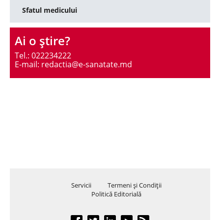
Sfatul medicului
Ai o ştire?
Tel.: 022234222
E-mail: redactia@e-sanatate.md
Servicii
Termeni şi Condiţii
Politică Editorială