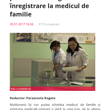
înregistrare la medicul de
Spitale.MD
familie
30 01 2017 16:26
3172 vizualizări
Centrul PAS
Școala E-Sănătate
SanoTeca
Redactor: Parascovia Rogate
Moldovenii își vor putea schimba medicul de familie și
instituția medicală primară o dată la șase luni, de la ultima