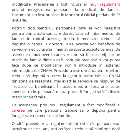
modificare. Prevederea a fost inclusă în
noul regulament
privind înregistrarea persoanei la medicul de familie.
Documentul a fost publicat în Monitorul Oficial pe data de 27
ianuarie.
Potrivit documentului, persoanele care se vor înregistra
pentru prima dată sau care doresc să-și schimbe medicul de
familiei în cadrul aceleiași instituții medicale, trebuie să
depună o cerere la doctorul ales. Aceștia vor beneficia de
serviciile medicului ales imediat ce acesta acceptă cererea. De
asemenea, moldovenii care vor dori să fie deserviți de un
medic de familie dintr-o altă instituție medicală o vor putea
face după ce modificările vor fi introduse în sistemul
informațional al CNAM. Procedura este următoarea – doritorii
trebuie să depună o cerere la agențiile teritoriale ale CNAM
din zona de reședință, mai exact la serviciile ce răspund de
relațiile cu beneficiarii. În acest mod, în lipsa unei cereri
speciale, nicio persoană nu va putea fi înregistrată în listele
medicilor de familie.
De asemenea, prin noul regulament a fost modificată și
cererea
pe care persoana trebuie să o depună pentru
înregistrarea la medicul de familie.
O altă prevedere a regulamentului este că, pe parcursul
următorilor cinci ani, toți cetățenii trebuie să confirme dacă