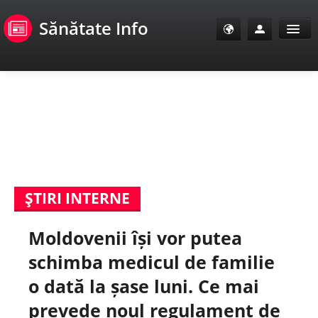
Sănătate Info
Sănătate Info
Sănătate TV
SanoClub
ŞTIRI INTERNE
E-Sănătate Pacienți
Moldovenii își vor putea
E-Sănătate Medici
schimba medicul de familie
E-Sănătate Instituții
o dată la șase luni. Ce mai
prevede noul regulament de
Tuberculoza Info