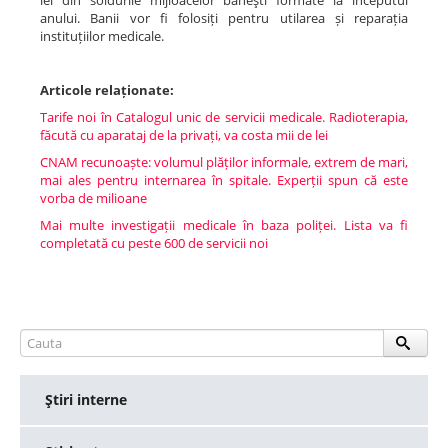
lei din soldurile mijloacelor băneşti formate la începutul
anului. Banii vor fi folosiți pentru utilarea și reparația
instituțiilor medicale.
Articole relaționate:
Tarife noi în Catalogul unic de servicii medicale. Radioterapia,
făcută cu aparataj de la privați, va costa mii de lei
CNAM recunoaște: volumul plăților informale, extrem de mari,
mai ales pentru internarea în spitale. Experții spun că este
vorba de milioane
Mai multe investigații medicale în baza poliței. Lista va fi
completată cu peste 600 de servicii noi
Ştiri interne