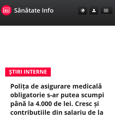
Sănătate Info
Sănătate Info
Sănătate TV
SanoClub
ŞTIRI INTERNE
E-Sănătate Pacienți
Polița de asigurare medicală
E-Sănătate Medici
obligatorie s-ar putea scumpi
E-Sănătate Instituții
până la 4.000 de lei. Cresc și
contribuțiile din salariu de la
Tuberculoza Info