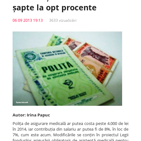
șapte la opt procente
Spitale.MD
06 09 2013 19:13
3633 vizualizări
Centrul PAS
Școala E-Sănătate
SanoTeca
Autor: Irina Papuc
Polița de asigurare medicală ar putea costa peste 4.000 de lei
în 2014, iar contribuția din salariu ar putea fi de 8%, în loc de
7%, cum este acum. Modificările se conțin în proiectul Legii
fondurilor asigurării obligatorii de asistență medicală pentru