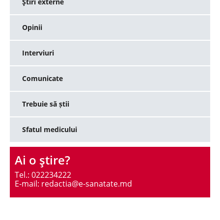
Ştiri externe
Opinii
Interviuri
Comunicate
Trebuie să știi
Sfatul medicului
Ai o ştire?
Tel.: 022234222
E-mail: redactia@e-sanatate.md