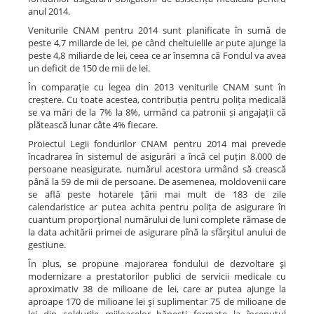
anul 2014.
Veniturile CNAM pentru 2014 sunt planificate în sumă de
peste 4,7 miliarde de lei, pe când cheltuielile ar pute ajunge la
peste 4,8 miliarde de lei, ceea ce ar însemna că Fondul va avea
un deficit de 150 de mii de lei.
În comparație cu legea din 2013 veniturile CNAM sunt în
creștere. Cu toate acestea, contribuția pentru polița medicală
se va mări de la 7% la 8%, urmând ca patronii și angajații că
plătească lunar câte 4% fiecare.
Proiectul Legii fondurilor CNAM pentru 2014 mai prevede
încadrarea în sistemul de asigurări a încă cel puțin 8.000 de
persoane neasigurate, numărul acestora urmând să crească
până la 59 de mii de persoane. De asemenea, moldovenii care
se află peste hotarele țării mai mult de 183 de zile
calendaristice ar putea achita pentru polița de asigurare în
cuantum proporţional numărului de luni complete rămase de
la data achitării primei de asigurare pînă la sfârşitul anului de
gestiune.
În plus, se propune majorarea fondului de dezvoltare şi
modernizare a prestatorilor publici de servicii medicale cu
aproximativ 38 de milioane de lei, care ar putea ajunge la
aproape 170 de milioane lei şi suplimentar 75 de milioane de