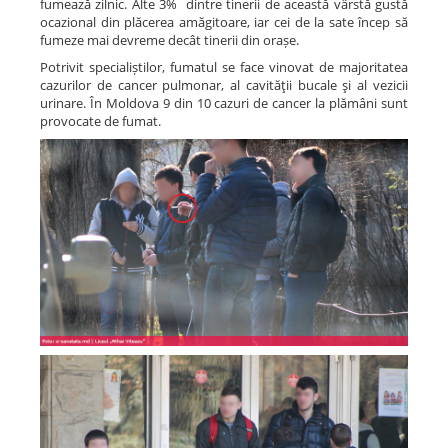
fumează zilnic. Alte 3% dintre tinerii de această vârstă gustă
ocazional din plăcerea amăgitoare, iar cei de la sate încep să
fumeze mai devreme decât tinerii din orașe.
Potrivit specialiștilor, fumatul se face vinovat de majoritatea
cazurilor de cancer pulmonar, al cavităţii bucale şi al vezicii
urinare. În Moldova 9 din 10 cazuri de cancer la plămâni sunt
provocate de fumat.