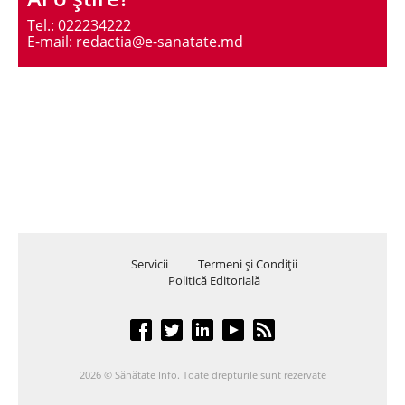
Tel.: 022234222
E-mail: redactia@e-sanatate.md
Servicii
Termeni şi Condiţii
Politică Editorială
2026 © Sănătate Info. Toate drepturile sunt rezervate