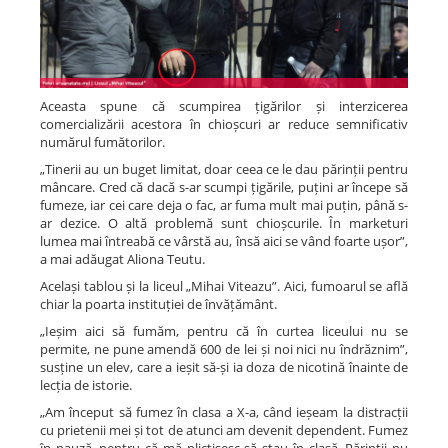
Aceasta spune că scumpirea țigărilor și interzicerea
comercializării acestora în chioșcuri ar reduce semnificativ
numărul fumătorilor.
„Tinerii au un buget limitat, doar ceea ce le dau părinții pentru
mâncare. Cred că dacă s-ar scumpi țigările, puțini ar începe să
fumeze, iar cei care deja o fac, ar fuma mult mai puțin, până s-
ar dezice. O altă problemă sunt chioșcurile. În marketuri
lumea mai întreabă ce vârstă au, însă aici se vând foarte ușor”,
a mai adăugat Aliona Teutu.
Același tablou și la liceul „Mihai Viteazu”. Aici, fumoarul se află
chiar la poarta instituției de învățământ.
„Ieșim aici să fumăm, pentru că în curtea liceului nu se
permite, ne pune amendă 600 de lei și noi nici nu îndrăznim”,
susține un elev, care a ieșit să-și ia doza de nicotină înainte de
lecția de istorie.
„Am început să fumez în clasa a X-a, când ieșeam la distracții
cu prietenii mei și tot de atunci am devenit dependent. Fumez