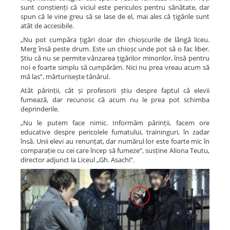
sunt conștienți că viciul este periculos pentru sănătate, dar
spun că le vine greu să se lase de el, mai ales că țigările sunt
atât de accesibile.
„Nu pot cumpăra țigări doar din chioșcurile de lângă liceu.
Merg însă peste drum. Este un chioșc unde pot să o fac liber.
Știu că nu se permite vânzarea țigărilor minorilor, însă pentru
noi e foarte simplu să cumpărăm. Nici nu prea vreau acum să
mă las”, mărturisește tânărul.
Atât părinții, cât și profesorii știu despre faptul că elevii
fumează, dar recunosc că acum nu le prea pot schimba
deprinderile.
„Nu le putem face nimic. Informăm părinții, facem ore
educative despre pericolele fumatului, traininguri, în zadar
însă. Unii elevi au renunțat, dar numărul lor este foarte mic în
comparație cu cei care încep să fumeze”, susține Aliona Teutu,
director adjunct la Liceul „Gh. Asachi”.