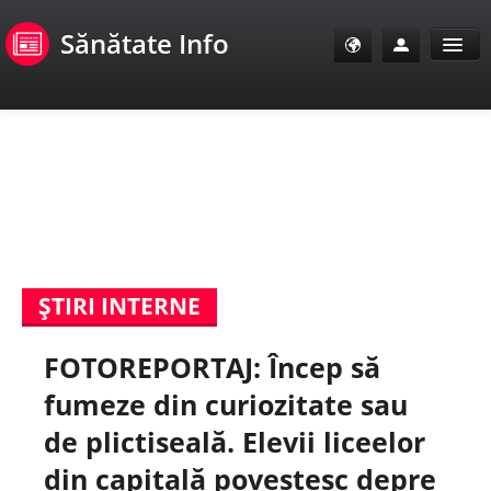
Sănătate Info
Sănătate Info
Sănătate TV
SanoClub
ŞTIRI INTERNE
E-Sănătate Pacienți
FOTOREPORTAJ: Încep să
E-Sănătate Medici
fumeze din curiozitate sau
E-Sănătate Instituții
de plictiseală. Elevii liceelor
din capitală povestesc depre
Tuberculoza Info