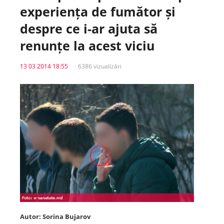
experiența de fumător și
Spitale.MD
despre ce i-ar ajuta să
renunțe la acest viciu
Centrul PAS
13 03 2014 18:55
6386 vizualizări
Școala E-Sănătate
SanoTeca
Autor: Sorina Bujarov