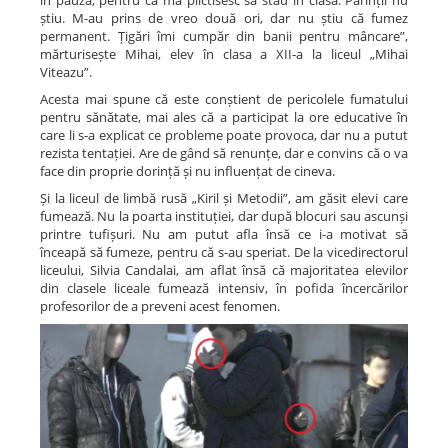
în pauză, pentru că mă plictisesc să stau în clasă. Părinții nu
știu. M-au prins de vreo două ori, dar nu știu că fumez
permanent. Țigări îmi cumpăr din banii pentru mâncare”,
mărturisește Mihai, elev în clasa a XII-a la liceul „Mihai
Viteazu”.
Acesta mai spune că este conștient de pericolele fumatului
pentru sănătate, mai ales că a participat la ore educative în
care li s-a explicat ce probleme poate provoca, dar nu a putut
rezista tentației. Are de gând să renunțe, dar e convins că o va
face din proprie dorință și nu influențat de cineva.
Și la liceul de limbă rusă „Kiril și Metodii”, am găsit elevi care
fumează. Nu la poarta instituției, dar după blocuri sau ascunși
printre tufișuri. Nu am putut afla însă ce i-a motivat să
înceapă să fumeze, pentru că s-au speriat. De la vicedirectorul
liceului, Silvia Candalai, am aflat însă că majoritatea elevilor
din clasele liceale fumează intensiv, în pofida încercărilor
profesorilor de a preveni acest fenomen.