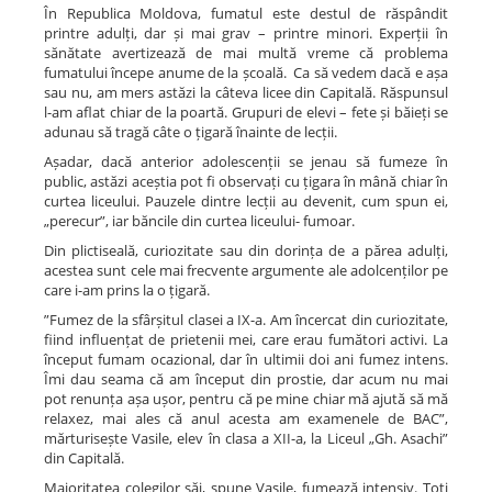
În Republica Moldova, fumatul este destul de răspândit
printre adulți, dar și mai grav – printre minori. Experții în
sănătate avertizează de mai multă vreme că problema
fumatului începe anume de la școală. Ca să vedem dacă e așa
sau nu, am mers astăzi la câteva licee din Capitală. Răspunsul
l-am aflat chiar de la poartă. Grupuri de elevi – fete și băieți se
adunau să tragă câte o țigară înainte de lecții.
Așadar, dacă anterior adolescenții se jenau să fumeze în
public, astăzi aceștia pot fi observați cu țigara în mână chiar în
curtea liceului. Pauzele dintre lecții au devenit, cum spun ei,
„perecur”, iar băncile din curtea liceului- fumoar.
Din plictiseală, curiozitate sau din dorința de a părea adulți,
acestea sunt cele mai frecvente argumente ale adolcenților pe
care i-am prins la o țigară.
”Fumez de la sfârșitul clasei a IX-a. Am încercat din curiozitate,
fiind influențat de prietenii mei, care erau fumători activi. La
început fumam ocazional, dar în ultimii doi ani fumez intens.
Îmi dau seama că am început din prostie, dar acum nu mai
pot renunța așa ușor, pentru că pe mine chiar mă ajută să mă
relaxez, mai ales că anul acesta am examenele de BAC”,
mărturisește Vasile, elev în clasa a XII-a, la Liceul „Gh. Asachi”
din Capitală.
Majoritatea colegilor săi, spune Vasile, fumează intensiv. Toți