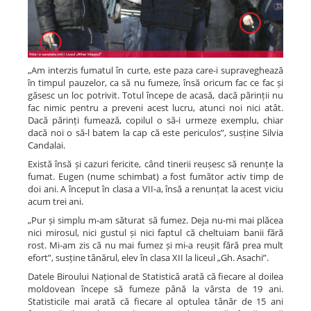
„Am interzis fumatul în curte, este paza care-i supraveghează
în timpul pauzelor, ca să nu fumeze, însă oricum fac ce fac și
găsesc un loc potrivit. Totul începe de acasă, dacă părinții nu
fac nimic pentru a preveni acest lucru, atunci noi nici atât.
Dacă părinți fumează, copilul o să-i urmeze exemplu, chiar
dacă noi o să-l batem la cap că este periculos”, susține Silvia
Candalai.
Există însă și cazuri fericite, când tinerii reușesc să renunțe la
fumat. Eugen (nume schimbat) a fost fumător activ timp de
doi ani. A început în clasa a VII-a, însă a renunțat la acest viciu
acum trei ani.
„Pur și simplu m-am săturat să fumez. Deja nu-mi mai plăcea
nici mirosul, nici gustul și nici faptul că cheltuiam banii fără
rost. Mi-am zis că nu mai fumez și mi-a reușit fără prea mult
efort”, susține tânărul, elev în clasa XII la liceul „Gh. Asachi”.
Datele Biroului Național de Statistică arată că fiecare al doilea
moldovean începe să fumeze până la vârsta de 19 ani.
Statisticile mai arată că fiecare al optulea tânăr de 15 ani