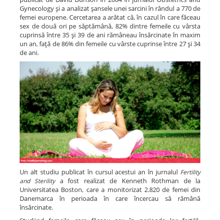
Gynecology şi a analizat şansele unei sarcini în rândul a 770 de
femei europene.
Cercetarea a arătat că, în cazul în care făceau
sex de două ori pe săptămână, 82% dintre femeile cu vârsta
cuprinsă între 35 şi 39 de ani rămâneau însărcinate în maxim
un an, faţă de 86% din femeile cu vârste cuprinse între 27 şi 34
de ani.
Un alt studiu publicat în cursul acestui an în jurnalul
Fertility
a fost realizat de Kenneth Rothman de la
and Sterility
Universitatea Boston, care a monitorizat 2.820 de femei din
Danemarca în perioada în care încercau să rămână
însărcinate.