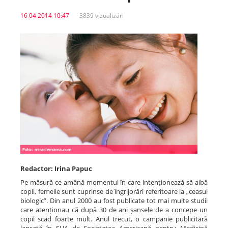
16 04 2014 10:47
3839 vizualizări
Spitale.MD
Centrul PAS
Școala E-Sănătate
SanoTeca
Redactor: Irina Papuc
Pe măsură ce amână momentul în care intenţionează să aibă
copii, femeile sunt cuprinse de îngrijorări referitoare la „ceasul
biologic”. Din anul 2000 au fost publicate tot mai multe studii
care atenționau că după 30 de ani șansele de a concepe un
copil scad foarte mult. Anul trecut, o campanie publicitară