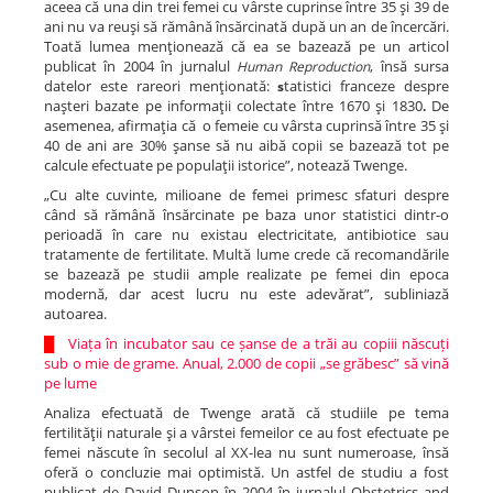
aceea că una din trei femei cu vârste cuprinse între 35 şi 39 de
ani nu va reuşi să rămână însărcinată după un an de încercări.
Toată lumea menţionează că ea se bazează pe un articol
publicat în 2004 în jurnalul
, însă sursa
Human Reproduction
datelor este rareori menţionată:
tatistici franceze despre
s
naşteri bazate pe informaţii colectate între 1670 şi 1830
De
.
asemenea, afirmaţia că o femeie cu vârsta cuprinsă între 35 şi
40 de ani are 30% şanse să nu aibă copii se bazează tot pe
calcule efectuate pe populaţii istorice”, notează Twenge.
„Cu alte cuvinte, milioane de femei primesc sfaturi despre
când să rămână însărcinate pe baza unor statistici dintr-o
perioadă în care nu existau electricitate, antibiotice sau
tratamente de fertilitate. Multă lume crede că recomandările
se bazează pe studii ample realizate pe femei din epoca
modernă, dar acest lucru nu este adevărat”, subliniază
autoarea.
█
Viața în incubator sau ce șanse de a trăi au copiii născuți
sub o mie de grame. Anual, 2.000 de copii „se grăbesc” să vină
pe lume
Analiza efectuată de Twenge arată că studiile pe tema
fertilităţii naturale şi a vârstei femeilor ce au fost efectuate pe
femei născute în secolul al XX-lea nu sunt numeroase, însă
oferă o concluzie mai optimistă. Un astfel de studiu a fost
publicat de David Dunson în 2004 în jurnalul Obstetrics and