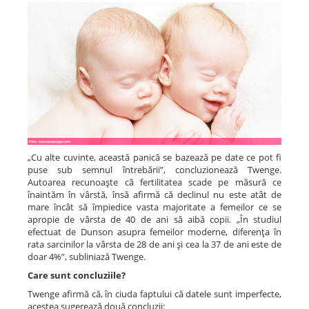
„Cu alte cuvinte, această panică se bazează pe date ce pot fi
puse sub semnul întrebării”, concluzionează Twenge.
Autoarea recunoaşte că fertilitatea scade pe măsură ce
înaintăm în vârstă, însă afirmă că declinul nu este atât de
mare încât să împiedice vasta majoritate a femeilor ce se
apropie de vârsta de 40 de ani să aibă copii. „În studiul
efectuat de Dunson asupra femeilor moderne, diferenţa în
rata sarcinilor la vârsta de 28 de ani şi cea la 37 de ani este de
doar 4%”, subliniază Twenge.
Care sunt concluziile?
Twenge afirmă că, în ciuda faptului că datele sunt imperfecte,
acestea sugerează două concluzii: