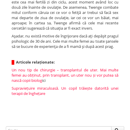
este cea mai fertilă zi din ciclu, acest moment având loc cu
două zile înainte de ovulaţie. De asemenea, Twenge combate
mitul conform căruia cei ce vor o fetiţă ar trebui să facă sex
mai departe de ziua de ovulaţie, iar cei ce vor un băiat, mai
aproape; în cartea sa, Twenge afirmă că cele mai recente
cercetări sugerează că situaţia ar fi exact invers.
Aşadar, nu există motive de îngrijorare dacă aţi depăşit pragul
psihologic de 30 de ani. Cele mai multe femei au toate şansele
să se bucure de experienţa de a fi mamă şi după acest prag.
█
Articole relaționate:
Un nou tip de chirurgie – transplantul de uter. Mai multe
femei au obținut, prin transplant, un uter nou și vor putea să
nască copii biolog
ici
Supraviețuire miraculoasă. Un copil trăiește datorită unei
terapii de înghețare