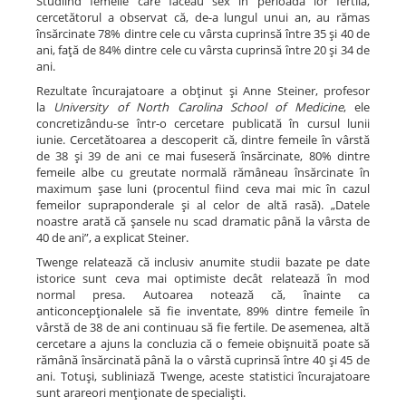
Studiind femeile care făceau sex în perioada lor fertilă,
cercetătorul a observat că, de-a lungul unui an, au rămas
însărcinate 78% dintre cele cu vârsta cuprinsă între 35 şi 40 de
ani, faţă de 84% dintre cele cu vârsta cuprinsă între 20 şi 34 de
ani.
Rezultate încurajatoare a obţinut şi Anne Steiner, profesor
la
University of North Carolina School of Medicine
, ele
concretizându-se într-o cercetare publicată în cursul lunii
iunie. Cercetătoarea a descoperit că, dintre femeile în vârstă
de 38 şi 39 de ani ce mai fuseseră însărcinate, 80% dintre
femeile albe cu greutate normală rămâneau însărcinate în
maximum şase luni (procentul fiind ceva mai mic în cazul
femeilor supraponderale şi al celor de altă rasă). „Datele
noastre arată că şansele nu scad dramatic până la vârsta de
40 de ani”, a explicat Steiner.
Twenge relatează că inclusiv anumite studii bazate pe date
istorice sunt ceva mai optimiste decât relatează în mod
normal presa. Autoarea notează că, înainte ca
anticoncepţionalele să fie inventate, 89% dintre femeile în
vârstă de 38 de ani continuau să fie fertile. De asemenea, altă
cercetare a ajuns la concluzia că o femeie obişnuită poate să
rămână însărcinată până la o vârstă cuprinsă între 40 şi 45 de
ani. Totuşi, subliniază Twenge, aceste statistici încurajatoare
sunt arareori menţionate de specialişti.