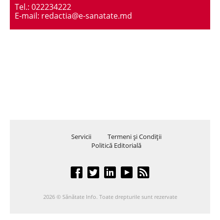
Tel.: 022234222
E-mail: redactia@e-sanatate.md
Servicii
Termeni şi Condiţii
Politică Editorială
2026 © Sănătate Info. Toate drepturile sunt rezervate