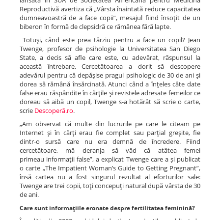
lansată în SUA de Societatea Americană pentru Medicină
Reproductivă avertiza că „Vârsta înaintată reduce capacitatea
dumneavoastră de a face copii”, mesajul fiind însoţit de un
biberon în formă de clepsidră ce rămânea fără lapte.
Totuşi, când este prea târziu pentru a face un copil? Jean
Twenge, profesor de psihologie la Universitatea San Diego
State, a decis să afle care este, cu adevărat, răspunsul la
această întrebare. Cercetătoarea a dorit să descopere
adevărul pentru că depăşise pragul psihologic de 30 de ani şi
dorea să rămână însărcinată. Atunci când a înţeles câte date
false erau răspândite în cărţile şi revistele adresate femeilor ce
doreau să aibă un copil, Twenge s-a hotărât să scrie o carte,
scrie
Descoperă.ro
.
„Am observat că multe din lucrurile pe care le citeam pe
Internet şi în cărţi erau fie complet sau parţial greşite, fie
dintr-o sursă care nu era demnă de încredere. Fiind
cercetătoare, mă deranja să văd că atâtea femei
primeau informaţii false”, a explicat Twenge care a și publicat
o carte „The Impatient Woman’s Guide to Getting Pregnant”,
însă cartea nu a fost singurul rezultat al eforturilor sale:
Twenge are trei copii, toţi concepuţi natural după vârsta de 30
de ani.
Care sunt informaţiile eronate despre fertilitatea feminină?