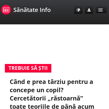
Sănătate Info
Sănătate Info
Sănătate TV
SanoClub
TREBUIE SĂ ȘTII
E-Sănătate Pacienți
Când e prea târziu pentru a
E-Sănătate Medici
concepe un copil?
E-Sănătate Instituții
Cercetătorii „răstoarnă”
toate teoriile de până acum
Tuberculoza Info