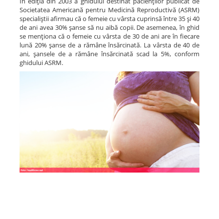
În ediţia din 2003 a ghidului destinat pacienţilor publicat de
Societatea Americană pentru Medicină Reproductivă (ASRM)
specialiştii afirmau că o femeie cu vârsta cuprinsă între 35 şi 40
de ani avea 30% şanse să nu aibă copii. De asemenea, în ghid
se menţiona că o femeie cu vârsta de 30 de ani are în fiecare
lună 20% şanse de a rămâne însărcinată. La vârsta de 40 de
ani, şansele de a rămâne însărcinată scad la 5%, conform
ghidului ASRM.