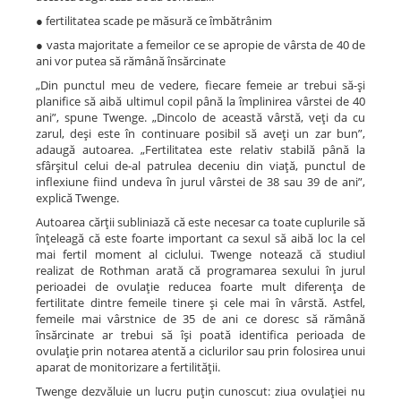
● fertilitatea scade pe măsură ce îmbătrânim
● vasta majoritate a femeilor ce se apropie de vârsta de 40 de
ani vor putea să rămână însărcinate
„Din punctul meu de vedere, fiecare femeie ar trebui să-şi
planifice să aibă ultimul copil până la împlinirea vârstei de 40
ani”, spune Twenge. „Dincolo de această vârstă, veţi da cu
zarul, deşi este în continuare posibil să aveţi un zar bun”,
adaugă autoarea. „Fertilitatea este relativ stabilă până la
sfârşitul celui de-al patrulea deceniu din viaţă, punctul de
inflexiune fiind undeva în jurul vârstei de 38 sau 39 de ani”,
explică Twenge.
Autoarea cărţii subliniază că este necesar ca toate cuplurile să
înţeleagă că este foarte important ca sexul să aibă loc la cel
mai fertil moment al ciclului. Twenge notează că studiul
realizat de Rothman arată că programarea sexului în jurul
perioadei de ovulaţie reducea foarte mult diferenţa de
fertilitate dintre femeile tinere şi cele mai în vârstă. Astfel,
femeile mai vârstnice de 35 de ani ce doresc să rămână
însărcinate ar trebui să îşi poată identifica perioada de
ovulaţie prin notarea atentă a ciclurilor sau prin folosirea unui
aparat de monitorizare a fertilităţii.
Twenge dezvăluie un lucru puţin cunoscut: ziua ovulaţiei nu