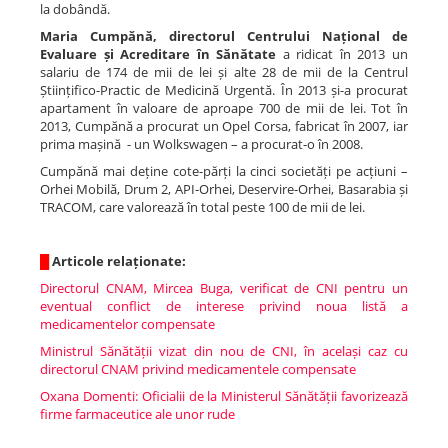
la dobândă.
Maria Cumpănă, directorul Centrului Național de
Evaluare și Acreditare în Sănătate
a ridicat în 2013 un
salariu de 174 de mii de lei și alte 28 de mii de la Centrul
Științifico-Practic de Medicină Urgentă. În 2013 și-a procurat
apartament în valoare de aproape 700 de mii de lei. Tot în
2013, Cumpănă a procurat un Opel Corsa, fabricat în 2007, iar
prima mașină - un Wolkswagen – a procurat-o în 2008.
Cumpănă mai deține cote-părți la cinci societăți pe acțiuni –
Orhei Mobilă, Drum 2, API-Orhei, Deservire-Orhei, Basarabia și
TRACOM, care valorează în total peste 100 de mii de lei.
█
Articole relaționate:
Directorul CNAM, Mircea Buga, verificat de CNI pentru un
eventual conflict de interese privind noua listă a
medicamentelor compensate
Ministrul Sănătății vizat din nou de CNI, în același caz cu
directorul CNAM privind medicamentele compensate
Oxana Domenti: Oficialii de la Ministerul Sănătății favorizează
firme farmaceutice ale unor rude