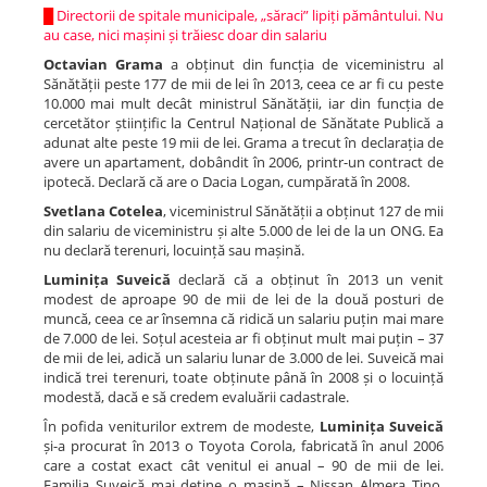
█
Directorii de spitale municipale, „săraci” lipiți pământului. Nu
au case, nici mașini și trăiesc doar din salariu
Octavian Grama
a obținut din funcția de viceministru al
Sănătății peste 177 de mii de lei în 2013, ceea ce ar fi cu peste
10.000 mai mult decât ministrul Sănătății, iar din funcția de
cercetător științific la Centrul Național de Sănătate Publică a
adunat alte peste 19 mii de lei. Grama a trecut în declarația de
avere un apartament, dobândit în 2006, printr-un contract de
ipotecă. Declară că are o Dacia Logan, cumpărată în 2008.
Svetlana Cotelea
, viceministrul Sănătății a obținut 127 de mii
din salariu de viceministru și alte 5.000 de lei de la un ONG. Ea
nu declară terenuri, locuință sau mașină.
Luminița Suveică
declară că a obținut în 2013 un venit
modest de aproape 90 de mii de lei de la două posturi de
muncă, ceea ce ar însemna că ridică un salariu puțin mai mare
de 7.000 de lei. Soțul acesteia ar fi obținut mult mai puțin – 37
de mii de lei, adică un salariu lunar de 3.000 de lei. Suveică mai
indică trei terenuri, toate obținute până în 2008 și o locuință
modestă, dacă e să credem evaluării cadastrale.
În pofida veniturilor extrem de modeste,
Luminița Suveică
și-a procurat în 2013 o Toyota Corola, fabricată în anul 2006
care a costat exact cât venitul ei anual – 90 de mii de lei.
Familia Suveică mai deține o mașină – Nissan Almera Tino,