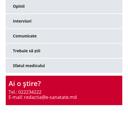
Opinii
Interviuri
Comunicate
Trebuie să știi
Sfatul medicului
Ai o ştire?
Tel.: 022234222
E-mail: redactia@e-sanatate.md