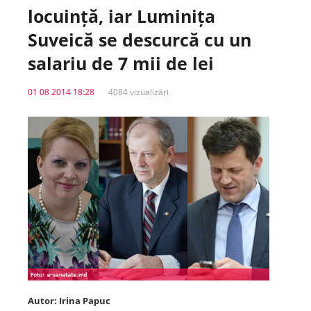
locuință, iar Luminița
Spitale.MD
Suveică se descurcă cu un
salariu de 7 mii de lei
Centrul PAS
01 08 2014 18:28
4084 vizualizări
Școala E-Sănătate
SanoTeca
Autor: Irina Papuc