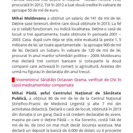
procurată în 2012. Tot în 2012 a luat două credite în valoare de
aproape 50 de mii de euro.
Mihai Moldovanu
a obținut un salariu de 141 de mii de lei.
Deține șase terenuri, dintre care două obținute în 2013. La fel
ca și ceilalți funcționari, nu indică localitatea. Deține o casă de
locuit și trei apartamente, toate obținute în perioada 2001 –
2003. Casa, după cum deja se știe, este evaluată la peste 1, 5
milioane de lei, iar toate apartamentele - la aproape 900 de mii
de lei. Declară un Subaru în valoare de 120 de mii de lei,
procurat în anul marilor schimbări politice – 2009. Moldovanu
mai declară trei conturi bancare și cota-parte la două
companii care activează în comerț și agricultură. Acestea din
urmă nu figurau în declarația din anul trecut.
█
Viceministrul Sănătății Octavian Grama, verificat de CNI în
cazul medicamentelor compensate
Mihai Pâslă, șeful Centrului Național de Sănătate
Publică,
a obținut 80 de mii de lei de la Centrul Național
Ștințifico-Practic de Medicină Urgentă și alte 7 mii din
activitatea didactică. Declară o casă de locuit, obținută în 2013
din donație și un garaj. Dacă e să credem declarației de avere,
mașina pe care o deține Pâslă – o Kia Sorento, costă 144 de
mii de lei, de cinci ori mai mult decât locuința acestuia. Mai
declară un depozit la bancă de 6.000 de dolari, cu 6 procente