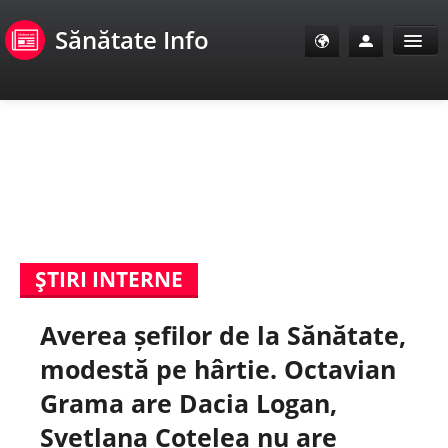
Sănătate Info
Sănătate Info
Sănătate TV
SanoClub
ŞTIRI INTERNE
E-Sănătate Pacienți
Averea șefilor de la Sănătate,
E-Sănătate Medici
modestă pe hârtie. Octavian
E-Sănătate Instituții
Grama are Dacia Logan,
Svetlana Cotelea nu are
Tuberculoza Info