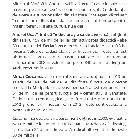
Ministrul Sănătății, Andrei Usatîi, a trecut în averile sale zece
terenuri, pe care „uitase” să le indice anul trecut. Din declarația
de avere ale funcționarilor din sănătate, înțelegem că trăiesc
în mare parte din salarii, dar de unde au luat fonduri pentru
mașini, terenuri și alte bunuri, nu e clar.
Andrei Usatîi indică în declarația sa de avere că
a obținut
din salariu 159 de mii de lei, iar din activitatea didactică - alte
30 de mii de lei. Declară zece terenuri extravilane, câte 0,3 ha
fiecare. Valoarea cadastrală nu ar fi estimată. Toate au fost
obținute în 2012. Andrei Usatîi mai are un apartament
cumpărat în 2008 în valoare de peste 840 de mii de lei și un
Audi, procurat în 2008.
Mihai Ciocanu
, viceministrul Sănătății a obținut în 2013 un
salariu de 348 de mii de lei din fosta funcția de director
medical la Medpark. În aceeași perioadă a fost remunerat cu
54 de mii de lei pentru funcția de viceministru la Sănătate.
Deține trei terenuri agricole, două obținute prin donație în
2012 și unul prin moștenire, în 2013. Toate sunt evaluate la
peste 300 de mii de lei.
Ciocanu mai declară un apartament obținut în 2000, evaluat la
620 de mii de lei. În anul 2010 a luat o Mazda CX7 în leasing,
care valora 24 de mii de euro. A indicat alte venituri de peste
30 de mii de lei.