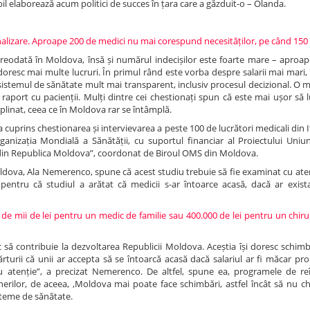
il elaborează acum politici de succes în țara care a găzduit-o – Olanda.
ionalizare. Aproape 200 de medici nu mai corespund necesităților, pe când 150
 vreodată în Moldova, însă și numărul indecișilor este foarte mare – aproap
doresc mai multe lucruri. În primul rând este vorba despre salarii mai mari,
 sistemul de sănătate mult mai transparent, inclusiv procesul decizional. O m
în raport cu pacienții. Mulți dintre cei chestionați spun că este mai ușor să 
plinat, ceea ce în Moldova rar se întâmplă.
a cuprins chestionarea și intervievarea a peste 100 de lucrători medicali din It
ganizația Mondială a Sănătății, cu suportul financiar al Proiectului Uniu
din Republica Moldova”, coordonat de Biroul OMS din Moldova.
oldova, Ala Nemerenco, spune că acest studiu trebuie să fie examinat cu ate
ta pentru că studiul a arătat că medicii s-ar întoarce acasă, dacă ar exis
0 de mii de lei pentru un medic de familie sau 400.000 de lei pentru un chir
c să contribuie la dezvoltarea Republicii Moldova. Aceștia își doresc schim
rturii că unii ar accepta să se întoarcă acasă dacă salariul ar fi măcar pr
cu atenție”, a precizat Nemerenco. De altfel, spune ea, programele de re
inerilor, de aceea, ,Moldova mai poate face schimbări, astfel încât să nu c
isteme de sănătate.