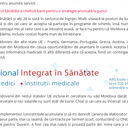
entru anumite servicii.
rul Sănătății a cheltuit banii pentru o strategie aruncată la gunoi
tății și alți 28 la sută în sectorul de îngrijiri. Mulți visează la posturi de l
nsă și din cei care ar accepta să participe în programe de schimb, însă nu
centajul mic al celor care s-ar întoarce acasă, ar face nu pentru că Moldova ar
bleme, inclusiv costuri foarte mari de întreținere.
oveni din alte state UE – Franța, Germania, Portugalia, Grecia, Austria, I
plecat din Moldova din cauza oportunităților de avansare în carieră. Aceștia 
sau informatică medicală. O altă diferență este că aceștia, fiind un conting
ină.
 moldovenii din restul statelor UE incluse în cercetare nu văd Moldova decât
cetare și nici salariile nu sunt atât de bune. Chiar și cei care au încercat să 
implementez cunoștințele acumulate și să-mi dezvolt cariera de elaborator d
m avut parte, mai cu seamă, de contracte pe termen scurt, conlucrând cu ONG-
ț pentru Guvern. A fost cea mai naivă și proastă parte din mine care a cr