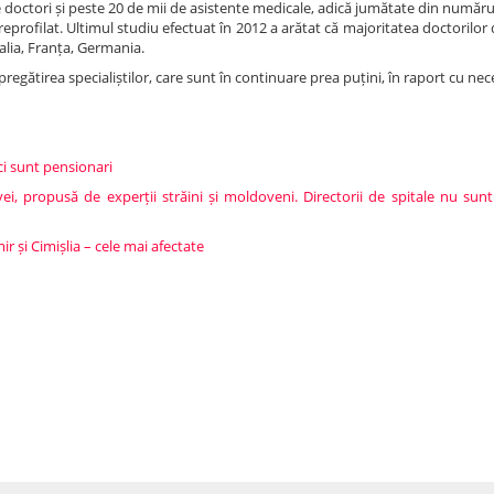
 doctori și peste 20 de mii de asistente medicale, adică jumătate din număru
u reprofilat. Ultimul studiu efectuat în 2012 a arătat că majoritatea doctorilo
alia, Franța, Germania.
ătirea specialiștilor, care sunt în continuare prea puțini, în raport cu neces
ci sunt pensionari
ei, propusă de experții străini și moldoveni. Directorii de spitale nu sunt
r și Cimișlia – cele mai afectate