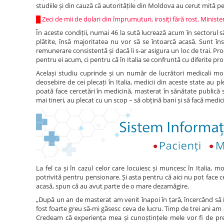
studiile și din cauză că autoritățile din Moldova au cerut mită p
█
Zeci de mii de dolari din împrumuturi, irosiți fără rost. Ministe
În aceste condiții, numai 46 la sută lucrează acum în sectorul sănă
plătite, însă majoritatea nu vor să se întoarcă acasă. Sunt î
remunerare consistentă și dacă li s-ar asigura un loc de trai. Pro
pentru ei acum, ci pentru că în Italia se confruntă cu diferite pro
Același studiu cuprinde și un număr de lucrători medicali mold
deosebire de cei plecați în Italia, medicii din aceste state au 
poată face cercetări în medicină, masterat în sănătate publică 
mai tineri, au plecat cu un scop – să obțină bani și să facă medic
La fel ca și în cazul celor care locuiesc și muncesc în Italia,
potrivită pentru pensionare. Și asta pentru că aici nu pot face cer
acasă, spun că au avut parte de o mare dezamăgire.
„După un an de masterat am venit înapoi în țară, încercând să 
fost foarte greu să-mi găsesc ceva de lucru. Timp de trei ani a
Credeam că experiența mea și cunoștințele mele vor fi de pre