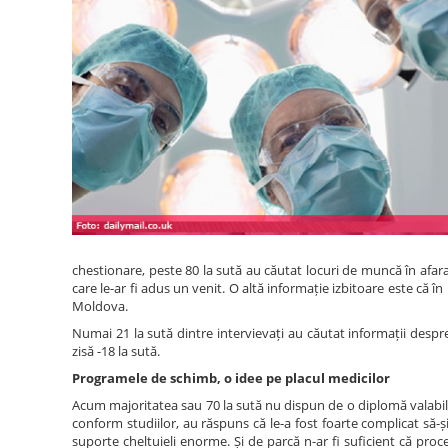
chestionare, peste 80 la sută au căutat locuri de muncă în afar
care le-ar fi adus un venit. O altă informație izbitoare este că î
Moldova.
Numai 21 la sută dintre intervievați au căutat informații despr
zisă -18 la sută.
Programele de schimb, o idee pe placul medicilor
Acum majoritatea sau 70 la sută nu dispun de o diplomă valabilă î
conform studiilor, au răspuns că le-a fost foarte complicat să-și
suporte cheltuieli enorme. Și de parcă n-ar fi suficient că proc