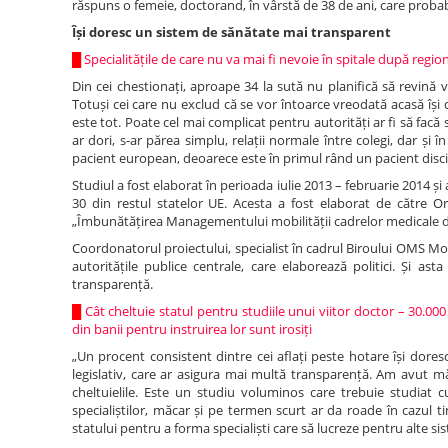
răspuns o femeie, doctorand, în vârstă de 38 de ani, care probab
Își doresc un sistem de sănătate mai transparent
█
Specialitățile de care nu va mai fi nevoie în spitale după reg
Din cei chestionați, aproape 34 la sută nu planifică să revină
Totuși cei care nu exclud că se vor întoarce vreodată acasă își 
este tot. Poate cel mai complicat pentru autorități ar fi să facă
ar dori, s-ar părea simplu, relații normale între colegi, dar și 
pacient european, deoarece este în primul rând un pacient disci
Studiul a fost elaborat în perioada iulie 2013 – februarie 2014 și 
30 din restul statelor UE. Acesta a fost elaborat de către Or
„Îmbunătățirea Managementului mobilității cadrelor medicale 
Coordonatorul proiectului, specialist în cadrul Biroului OMS M
autoritățile publice centrale, care elaborează politici. Și as
transparență.
█
Cât cheltuie statul pentru studiile unui viitor doctor – 30.00
din banii pentru instruirea lor sunt irosiți
„Un procent consistent dintre cei aflați peste hotare își dores
legislativ, care ar asigura mai multă transparență. Am avut mă
cheltuielile. Este un studiu voluminos care trebuie studiat 
specialiștilor, măcar și pe termen scurt ar da roade în cazul t
statului pentru a forma specialiști care să lucreze pentru alte s