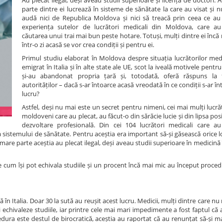
Au plecat ilegal, deși aveau studii superioare și licență de doctori
parte dintre ei lucrează în sisteme de sănătate la care au visat și 
audă nici de Republica Moldova și nici să treacă prin ceea ce au 
experiența sutelor de lucrători medicali din Moldova, care au
căutarea unui trai mai bun peste hotare. Totuși, mulți dintre ei încă
într-o zi acasă se vor crea condiții și pentru ei.
Primul studiu elaborat în Moldova despre situația lucrătorilor medi
emigrat în Italia și în alte state ale UE, scot la iveală motivele pentr
și-au abandonat propria țară și, totodată, oferă răspuns la f
autorităților – dacă s-ar întoarce acasă vreodată în ce condiții s-ar î
lucru?
Astfel, deși nu mai este un secret pentru nimeni, cei mai mulți lucră
moldoveni care au plecat, au făcut-o din sărăcie lucie și din lipsa posi
dezvoltare profesională. Din cei 104 lucrători medicali care a
a sistemului de sănătate. Pentru aceștia era important să-și găsească orice
n mare parte aceștia au plecat ilegal, deși aveau studii superioare în medicină
e cum își pot echivala studiile și un procent încă mai mic au început proce
n Italia. Doar 30 la sută au reușit acest lucru. Medicii, mulți dintre care nu
 echivaleze studiile, iar printre cele mai mari impedimente a fost faptul că 
edura este destul de birocratică, aceștia au raportat că au renunțat să-și m