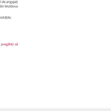
l de angajați
r din Moldova
itățile.
 pregătiți să