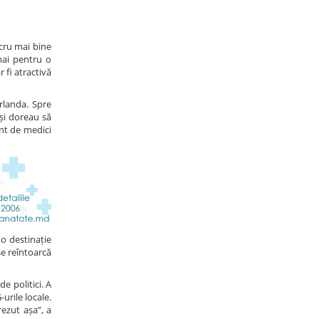
ucru mai bine
mai pentru o
 fi atractivă
rlanda. Spre
își doreau să
ent de medici
 o destinație
se reîntoarcă
e politici. A
urile locale.
ezut așa”, a