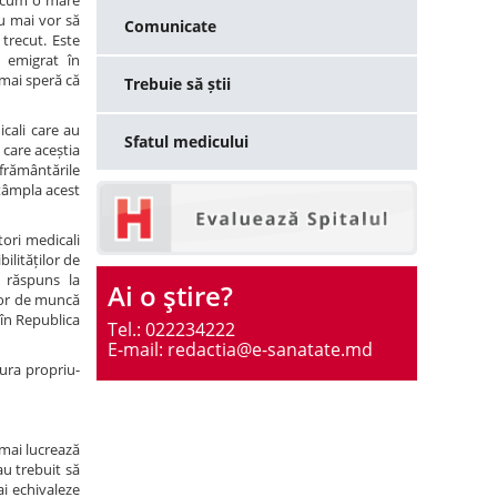
. Acum o mare
nu mai vor să
Comunicate
trecut. Este
 emigrat în
 mai speră că
Trebuie să știi
cali care au
Sfatul medicului
u care aceștia
rământările
ntâmpla acest
tori medicali
bilităților de
u răspuns la
Ai o ştire?
 lor de muncă
 în Republica
Tel.: 022234222
E-mail: redactia@e-sanatate.md
dura propriu-
 mai lucrează
au trebuit să
ai echivaleze