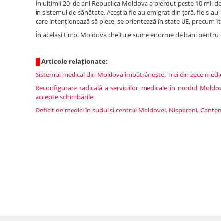
În ultimii 20 de ani Republica Moldova a pierdut peste 10 mii de
în sistemul de sănătate. Aceștia fie au emigrat din țară, fie s-a
care intenționează să plece, se orientează în state UE, precum It
În același timp, Moldova cheltuie sume enorme de bani pentru preg
█
Articole relaționate:
Sistemul medical din Moldova îmbătrânește. Trei din zece medi
Reconfigurare radicală a serviciilor medicale în nordul Moldov
accepte schimbările
Deficit de medici în sudul și centrul Moldovei. Nisporeni, Cantemi