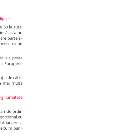
 lipsesc
e 50 la sută.
 însă asta nu
are parte și-
lucrezi cu un
alia și peste
nii Europene
nție de către
ta mai multă
urg. Jumătate
bări de ordin
oporțional cu
întoarcere a
heltuim banii