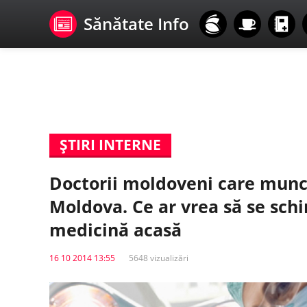
Sănătate Info
ŞTIRI INTERNE
Doctorii moldoveni care munce
Moldova. Ce ar vrea să se sch
medicină acasă
16 10 2014 13:55
5648 vizualizări