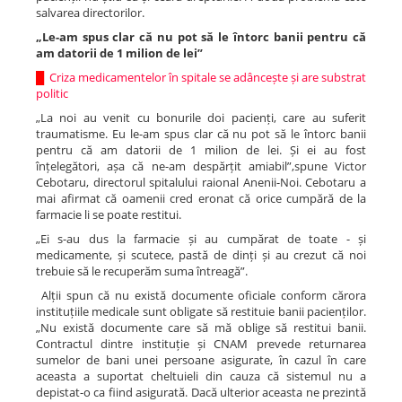
salvarea directorilor.
„Le-am spus clar că nu pot să le întorc banii pentru că
am datorii de 1 milion de lei”
█
Criza medicamentelor în spitale se adâncește și are substrat
politic
„La noi au venit cu bonurile doi pacienți, care au suferit
traumatisme. Eu le-am spus clar că nu pot să le întorc banii
pentru că am datorii de 1 milion de lei. Și ei au fost
înțelegători, așa că ne-am despărțit amiabil”,spune Victor
Cebotaru, directorul spitalului raional Anenii-Noi. Cebotaru a
mai afirmat că oamenii cred eronat că orice cumpără de la
farmacie li se poate restitui.
„Ei s-au dus la farmacie și au cumpărat de toate - și
medicamente, și scutece, pastă de dinți și au crezut că noi
trebuie să le recuperăm suma întreagă”.
Alții spun că nu există documente oficiale conform cărora
instituțiile medicale sunt obligate să restituie banii pacienților.
„Nu există documente care să mă oblige să restitui banii.
Contractul dintre instituție și CNAM prevede returnarea
sumelor de bani unei persoane asigurate, în cazul în care
aceasta a suportat cheltuieli din cauza că sistemul nu a
depistat-o ca fiind asigurată. Dacă ulterior aceasta ne prezintă