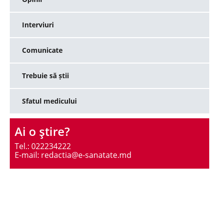
Interviuri
Comunicate
Trebuie să știi
Sfatul medicului
Ai o ştire?
Tel.: 022234222
E-mail: redactia@e-sanatate.md