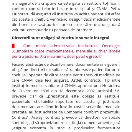
managerul de aici spune că este gata să restituie toți banii,
conform contractelor încheiate între spital și CNAM. Petru
Ciubotaru dă asigurări că instituția va achita pacientului atâta
cât acesta a cheltuit, verificând desigur dacă medicamentele
din bonul de casă au fost prescrie de către doctor și dacă
volumul corespunde cu perioada de internare.
Directorii sunt obligați să restituie sumele integral
█
Cum minte administrația Institutului Oncologic:
„Cumpărăm toate medicamentele, mănușile și chiar lamele
pentru bisturiu. Aici n-au nimic, doar patul e gratuit”
Făcând abstracție de dezinformare, documentele în vigoare îi
obligă pe directorii de spitale să ramburseze pacienților orice
cheltuieli operate de către aceștia pentru servicii medicale pe
care CNAM deja le-a asigurat. Astfel, contractul tip între
instituțiile medico-sanitare și CNAM, aprobat prin Hotărârea
de Guvern nr. 1636 din 18 decembrie 2002, articolul 5.6.
prevede clar că „prestatorul este obligat să restituie
pacientului cheltuielile suportate de acesta şi justificate
documentar care, fiind incluse în costul serviciilor medicale
prestate, au fost achitate de Companie conform prezentului
Contract”. Același contract prevede că directorii de spitale
sunt obligați să aprovizioneze instituția cu medicamente şi să
„asigure existenţa în stoc a produselor farmaceutice