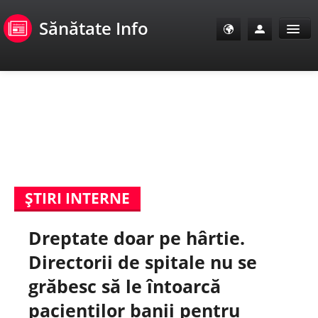
Sănătate Info
Sănătate Info
Sănătate TV
SanoClub
ŞTIRI INTERNE
E-Sănătate Pacienți
Dreptate doar pe hârtie.
E-Sănătate Medici
Directorii de spitale nu se
E-Sănătate Instituții
grăbesc să le întoarcă
pacienților banii pentru
Tuberculoza Info