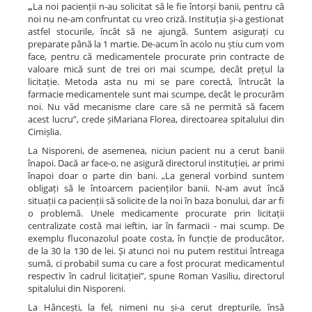
„
La noi pacienții n-au solicitat să le fie întorși banii, pentru că
noi nu ne-am confruntat cu vreo criză. Instituția și-a gestionat
astfel stocurile, încât să ne ajungă. Suntem asigurați cu
preparate până la 1 martie. De-acum în acolo nu știu cum vom
face, pentru că medicamentele procurate prin contracte de
valoare mică sunt de trei ori mai scumpe, decât prețul la
licitație. Metoda asta nu mi se pare corectă, întrucât la
farmacie medicamentele sunt mai scumpe, decât le procurăm
noi. Nu văd mecanisme clare care să ne permită să facem
acest lucru”, crede șiMariana Florea, directoarea spitalului din
Cimișlia.
La Nisporeni, de asemenea, niciun pacient nu a cerut banii
înapoi. Dacă ar face-o, ne asigură directorul instituției, ar primi
înapoi doar o parte din bani. „La general vorbind suntem
obligați să le întoarcem pacienților banii. N-am avut încă
situații ca pacienții să solicite de la noi în baza bonului, dar ar fi
o problemă. Unele medicamente procurate prin licitații
centralizate costă mai ieftin, iar în farmacii - mai scump. De
exemplu fluconazolul poate costa, în funcție de producător,
de la 30 la 130 de lei. Și atunci noi nu putem restitui întreaga
sumă, ci probabil suma cu care a fost procurat medicamentul
respectiv în cadrul licitației”, spune Roman Vasiliu, directorul
spitalului din Nisporeni.
La Hâncești, la fel, nimeni nu și-a cerut drepturile, însă