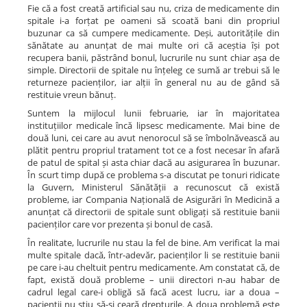
Fie că a fost creată artificial sau nu, criza de medicamente din
spitale i-a forțat pe oameni să scoată bani din propriul
buzunar ca să cumpere medicamente. Deși, autoritățile din
sănătate au anunțat de mai multe ori că aceștia își pot
recupera banii, păstrând bonul, lucrurile nu sunt chiar așa de
simple. Directorii de spitale nu înțeleg ce sumă ar trebui să le
returneze pacienților, iar alții în general nu au de gând să
restituie vreun bănuț.
Suntem la mijlocul lunii februarie, iar în majoritatea
instituțiilor medicale încă lipsesc medicamente. Mai bine de
două luni, cei care au avut nenorocul să se îmbolnăvească au
plătit pentru propriul tratament tot ce a fost necesar în afară
de patul de spital și asta chiar dacă au asigurarea în buzunar.
În scurt timp după ce problema s-a discutat pe tonuri ridicate
la Guvern, Ministerul Sănătății a recunoscut că există
probleme, iar Compania Națională de Asigurări în Medicină a
anunțat că directorii de spitale sunt obligați să restituie banii
pacienților care vor prezenta și bonul de casă.
În realitate, lucrurile nu stau la fel de bine. Am verificat la mai
multe spitale dacă, într-adevăr, pacienților li se restituie banii
pe care i-au cheltuit pentru medicamente. Am constatat că, de
fapt, există două probleme – unii directori n-au habar de
cadrul legal care-i obligă să facă acest lucru, iar a doua –
pacienții nu știu să-și ceară drepturile. A doua problemă este