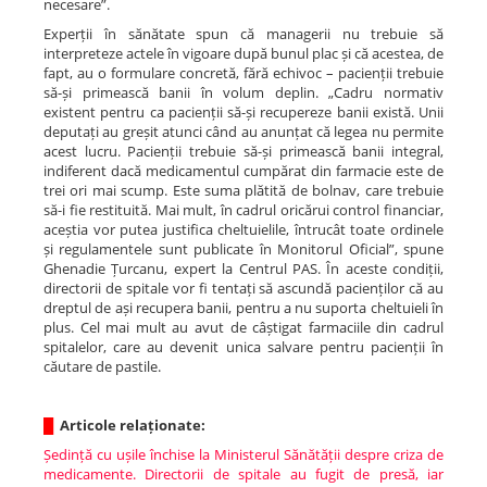
necesare”.
Experții în sănătate spun că managerii nu trebuie să
interpreteze actele în vigoare după bunul plac și că acestea, de
fapt, au o formulare concretă, fără echivoc – pacienții trebuie
să-și primească banii în volum deplin. „Cadru normativ
existent pentru ca pacienții să-și recupereze banii există. Unii
deputați au greșit atunci când au anunțat că legea nu permite
acest lucru. Pacienții trebuie să-și primească banii integral,
indiferent dacă medicamentul cumpărat din farmacie este de
trei ori mai scump. Este suma plătită de bolnav, care trebuie
să-i fie restituită. Mai mult, în cadrul oricărui control financiar,
aceștia vor putea justifica cheltuielile, întrucât toate ordinele
și regulamentele sunt publicate în Monitorul Oficial”, spune
Ghenadie Țurcanu, expert la Centrul PAS. În aceste condiții,
directorii de spitale vor fi tentați să ascundă pacienților că au
dreptul de ași recupera banii, pentru a nu suporta cheltuieli în
plus. Cel mai mult au avut de câștigat farmaciile din cadrul
spitalelor, care au devenit unica salvare pentru pacienții în
căutare de pastile.
█
Articole relaționate:
Ședință cu ușile închise la Ministerul Sănătății despre criza de
medicamente. Directorii de spitale au fugit de presă, iar