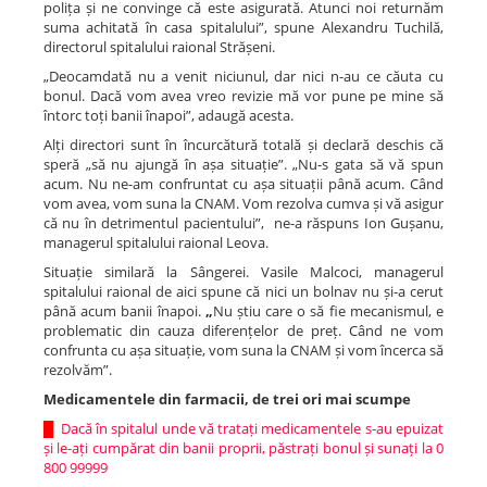
polița și ne convinge că este asigurată. Atunci noi returnăm
suma achitată în casa spitalului”, spune Alexandru Tuchilă,
directorul spitalului raional Strășeni.
„Deocamdată nu a venit niciunul, dar nici n-au ce căuta cu
bonul. Dacă vom avea vreo revizie mă vor pune pe mine să
întorc toți banii înapoi”, adaugă acesta.
Alți directori sunt în încurcătură totală și declară deschis că
speră „să nu ajungă în așa situație”. „Nu-s gata să vă spun
acum. Nu ne-am confruntat cu așa situații până acum. Când
vom avea, vom suna la CNAM. Vom rezolva cumva și vă asigur
că nu în detrimentul pacientului”, ne-a răspuns Ion Gușanu,
managerul spitalului raional Leova.
Situație similară la Sângerei. Vasile Malcoci, managerul
spitalului raional de aici spune că nici un bolnav nu și-a cerut
până acum banii înapoi.
„
Nu știu care o să fie mecanismul, e
problematic din cauza diferențelor de preț. Când ne vom
confrunta cu așa situație, vom suna la CNAM și vom încerca să
rezolvăm”.
Medicamentele din farmacii, de trei ori mai scumpe
█
Dacă în spitalul unde vă tratați medicamentele s-au epuizat
și le-ați cumpărat din banii proprii, păstrați bonul și sunați la 0
800 99999