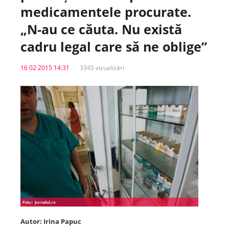
medicamentele procurate.
Spitale.MD
„N-au ce căuta. Nu există
cadru legal care să ne oblige”
Centrul PAS
16 02 2015 14:31
3345 vizualizări
Școala E-Sănătate
SanoTeca
Autor: Irina Papuc