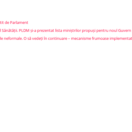
stit de Parlament
ul Sănătății. PLDM și-a prezentat lista miniștrilor propuși pentru noul Guvern
ățile neformale. O să vedeți în continuare – mecanisme frumoase implementa