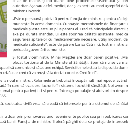
chiar de mâine, știind foarte bine problemele sistemului și pa
autoritar. Așa sau altfel, medicii, dar și experții au mari așteptări de
ministru investit.
„Este o persoană potrivită pentru funcția de ministru, pentru că dej
muncește în acest domeniu. Cunoaște mecanismele de finanțare a i
medicale și asta este un plus pentru el. Cred că principalele direcții 
axa pe durata mandatului este sporirea calității asistenței medical
asigurarea spitalelor cu medicamentele necesare, utilaj modern, dar
medicale suficiente”, este de părere Larisa Catrinici, fost ministru al
perioada guvernării comuniste.
Și fostul viceministru Mihai Magdei are doar păreri pozitive. „M
plecat torționarul de la Ministerul Sănătății. Sper că nu se va ma
apabil să comunice și să adune echipă. Serviciile mele stau la dispoziția dumnea
riză, dar cred că va reuși să ia decizii corecte. Cred în el”.
 de la noul ministru. „Reformele ar trebui să înceapă mult mai repede, având
dă în care să evalueze lucrurile în sistemul ocrotirii sănătății. Noi avem
 numai pentru pacienți, ci și pentru întreaga populație și aici vorbim despre
PAS.
ă, societatea civilă vrea să creadă că interesele pentru sistemul de sănăta
i nu doar prin promovarea unor evenimente publice sau prin publicarea co
ază banii. Funcția de ministru îi oferă pârghii de a se proteja de interesele