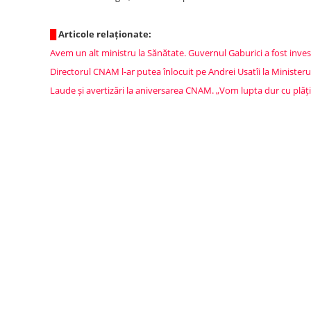
█
Articole relaționate:
Avem un alt ministru la Sănătate. Guvernul Gaburici a fost inve
Directorul CNAM l-ar putea înlocuit pe Andrei Usatîi la Minister
Laude și avertizări la aniversarea CNAM. „Vom lupta dur cu pl