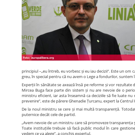
principiul –„eu întreb, eu vorbesc și eu iau decizii”. Este un om c
greu, în special pentru că nu avem o Lege a fondurilor, suntem în c
Experții în sănătate se axează însă pe reforme și vor rezultate
Mircea Buga face parte din sistem și nu are nevoie de o perioa
ministru eficient, iar asta înseamnă ca deciziile să fie luate nu
prevenire”, este de părere Ghenadie Țurcanu, expert la Centrul 
De la noul ministru se cere și mai multă transparență. Totodat
puternice decât cele de partid.
„Avem nevoie de un ministru care să promoveze transparența ș
Toate instituțiile trebuie să facă public modul în care gestione
vedem ce va alege”, a conchis expertul.