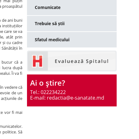
re mai puțin
 la proaspătul
Comunicate
a de ani buni
Trebuie să știi
nstituțiilor
pe care se va
e, atât prin
Sfatul medicului
 și cu cadre
 Sănătății în
ă bucur că a
i lucra după
lui. Îi va fi
Ai o ştire?
 în vedere că
Tel.: 022234222
 nevoie de un
E-mail: redactia@e-sanatate.md
 acțiunile de
te vor fi mai
municatelor.
 politice. Să