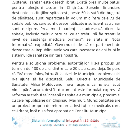
„Sistemul sanitar este dezechilibrat. Există prea multe paturi
pentru afecțiuni acute în Chișinău. Sursele financiare
destinate instituțiilor spitalicești, peste 50 la sută din bugetul
de sănătate, sunt repartizate în volum mic între cele 73 de
spitale publice, care sunt deseori utilizate insuficient sau chiar
sunt nesigure. Prea mulți pacienți se adresează direct la
spitale, inclusiv mulți dintre cei ce ar trebui să fie tratați la
nivel de asistență medicală primară”, se arată în Nota
Informativă expediată Guvernului de către partenerii de
dezvoltare ai Republicii Moldova care investesc de ani buni în
sistemul de sănătate din țara noastră.
Pentru a soluționa problema, autorităților li s-a propus un
termen de 100 de zile, dintre care 20 s-au scurs deja. Se pare
că fără mare folos, întrucât la nivel de Municipiu problema nici
n-a ajuns să fie discutată. Șeful Direcției Municipale de
Sănătate, Mihai Moldovanu, ne-a răspuns că nu s-a făcut
nimic până acum, deși în document este formulat expres că
reforma ar trebui să înceapă cu spitalele municipale, precum și
cu cele republicane din Chișinău. Mai mult, Municipalitatea are
un proiect propriu de reformare a instituțiilor medicale, care,
ce-i drept, încă nu a fost aprobat de Consiliul Municipal.