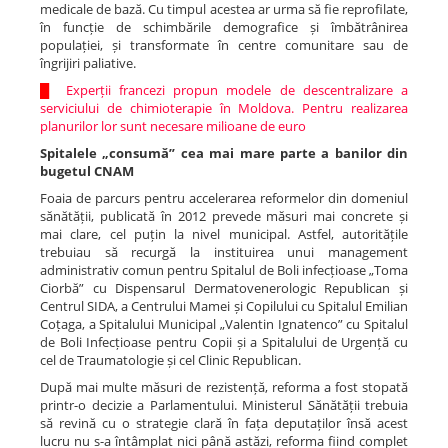
medicale de bază. Cu timpul acestea ar urma să fie reprofilate,
în funcție de schimbările demografice și îmbătrânirea
populației, și transformate în centre comunitare sau de
îngrijiri paliative.
█
Experții francezi propun modele de descentralizare a
serviciului de chimioterapie în Moldova. Pentru realizarea
planurilor lor sunt necesare milioane de euro
Spitalele „consumă” cea mai mare parte a banilor din
bugetul CNAM
Foaia de parcurs pentru accelerarea reformelor din domeniul
sănătății, publicată în 2012 prevede măsuri mai concrete și
mai clare, cel puțin la nivel municipal. Astfel, autoritățile
trebuiau să recurgă la instituirea unui management
administrativ comun pentru Spitalul de Boli infecțioase „Toma
Ciorbă” cu Dispensarul Dermatovenerologic Republican și
Centrul SIDA, a Centrului Mamei și Copilului cu Spitalul Emilian
Coțaga, a Spitalului Municipal „Valentin Ignatenco” cu Spitalul
de Boli Infecțioase pentru Copii și a Spitalului de Urgență cu
cel de Traumatologie și cel Clinic Republican.
După mai multe măsuri de rezistență, reforma a fost stopată
printr-o decizie a Parlamentului. Ministerul Sănătății trebuia
să revină cu o strategie clară în fața deputaților însă acest
lucru nu s-a întâmplat nici până astăzi, reforma fiind complet