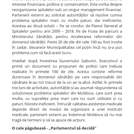
interese financiare, politice și conservatism. Este vorba despre
reorganizarea spitalelor sub un singur management financiar.
Partenerii externi au solicitat autorităților să rezolve cumva
problema spitalelor mari, cu multe paturi, dar ineficiente.
Acestea au două soluții – fie se conduc de Planul General al
Spitalelor pentru anii 2009 – 2018, fie de Foaia de parcurs a
Ministerului Sănătății, pentru Accelerarea reformelor din
domeniul sănătății. Peste 20 de zile din cele 100 au fost irosite
în zadar, deoarece Municipalitatea cel puțin încă nu și-a pus
problema cum să facă acest lucru.
Imediat după învestirea Guvernului Gaburici, Executivul a
primit un document cu propuneri de politici care trebuie
realizate în primele 100 de zile. Acesta conține reforme
dureroase în domeniul sănătății pe care responsabilii din
sănătate le-au tot trecut de la un an la altul. Astfel, în primele
trei luni de activitate, autoritățile și-au asumat răspunderea să
soluționeze problema spitalelor din Moldova, care sunt prea
multe, cu suprafețe prea mari care nu sunt utilizate și cu
paturi, folosite ineficient. Întrucât calitatea asistenței medicale
depinde direct de modul de organizare a unei instituții
medicale, partenerii externi au îndemnat Moldova să nu mai
tragă de termeni și să se apuce de acțiuni.
O cale păguboasă - „Parlamentul să decidă”