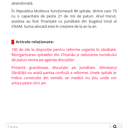
abandonată.
În Republica Moldova funcționează 86 spitale, dintre care 73
cu o capacitate de peste 21 de mii de paturi. Anul trecut,
acestea au fost finanțate cu jumătate din bugetul total al
CNAM. Suma alocată este în creștere de la an la an.
█
Articole relaționate:
100 de zile la dispoziție pentru reforme urgente în sănătate.
Reorganizarea spitalelor din Chișinău și reducerea numărului
de paturi revine pe agenda discuțiilor
Proiecte grandioase, discutate pe jumătate. Ministerul
Sănătății nu arată partea confuză a reformei. Unele spitale ar
trebui construite din temelii, iar medicii nu știu unde vor
activa peste cinci ani