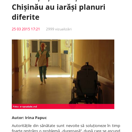
Chișinău au iarăși planuri
Spitale.MD
diferite
25 03 2015 17:21
2999 vizualizări
Centrul PAS
Școala E-Sănătate
SanoTeca
Autor: Irina Papuc
Autoritățile din sănătate sunt nevoite să soluționeze în timp
foarte restrâns o problemă „dureroasă”, după care se ascund