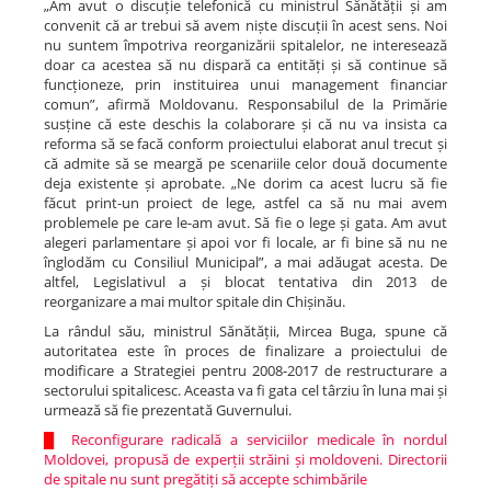
„Am avut o discuție telefonică cu ministrul Sănătății și am
convenit că ar trebui să avem niște discuții în acest sens. Noi
nu suntem împotriva reorganizării spitalelor, ne interesează
doar ca acestea să nu dispară ca entități și să continue să
funcționeze, prin instituirea unui management financiar
comun”, afirmă Moldovanu. Responsabilul de la Primărie
susține că este deschis la colaborare și că nu va insista ca
reforma să se facă conform proiectului elaborat anul trecut și
că admite să se meargă pe scenariile celor două documente
deja existente și aprobate. „Ne dorim ca acest lucru să fie
făcut print-un proiect de lege, astfel ca să nu mai avem
problemele pe care le-am avut. Să fie o lege și gata. Am avut
alegeri parlamentare și apoi vor fi locale, ar fi bine să nu ne
înglodăm cu Consiliul Municipal”, a mai adăugat acesta. De
altfel, Legislativul a și blocat tentativa din 2013 de
reorganizare a mai multor spitale din Chișinău.
La rândul său, ministrul Sănătății, Mircea Buga, spune că
autoritatea este în proces de finalizare a proiectului de
modificare a Strategiei pentru 2008-2017 de restructurare a
sectorului spitalicesc. Aceasta va fi gata cel târziu în luna mai și
urmează să fie prezentată Guvernului.
█
Reconfigurare radicală a serviciilor medicale în nordul
Moldovei, propusă de experții străini și moldoveni. Directorii
de spitale nu sunt pregătiți să accepte schimbările