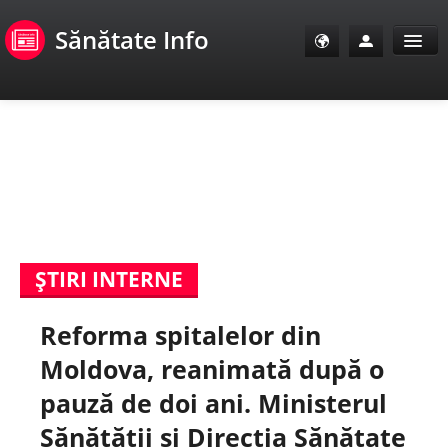
Sănătate Info
Sănătate Info
Sănătate TV
SanoClub
ŞTIRI INTERNE
E-Sănătate Pacienți
Reforma spitalelor din
E-Sănătate Medici
Moldova, reanimată după o
E-Sănătate Instituții
pauză de doi ani. Ministerul
Sănătății și Direcția Sănătate
Tuberculoza Info