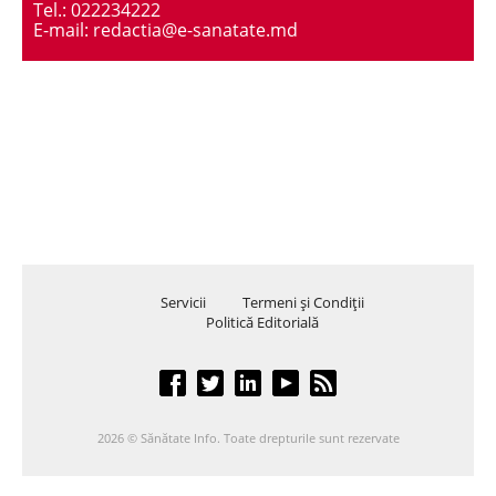
Tel.: 022234222
E-mail: redactia@e-sanatate.md
Servicii
Termeni şi Condiţii
Politică Editorială
2026 © Sănătate Info. Toate drepturile sunt rezervate