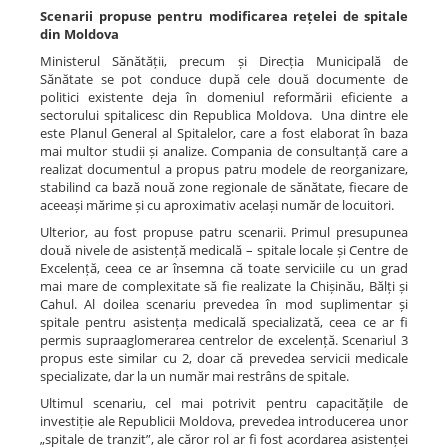
Scenarii propuse pentru modificarea rețelei de spitale
din Moldova
Ministerul Sănătății, precum și Direcția Municipală de
Sănătate se pot conduce după cele două documente de
politici existente deja în domeniul reformării eficiente a
sectorului spitalicesc din Republica Moldova. Una dintre ele
este Planul General al Spitalelor, care a fost elaborat în baza
mai multor studii și analize. Compania de consultanță care a
realizat documentul a propus patru modele de reorganizare,
stabilind ca bază nouă zone regionale de sănătate, fiecare de
aceeași mărime și cu aproximativ același număr de locuitori.
Ulterior, au fost propuse patru scenarii. Primul presupunea
două nivele de asistență medicală – spitale locale și Centre de
Excelență, ceea ce ar însemna că toate serviciile cu un grad
mai mare de complexitate să fie realizate la Chișinău, Bălți și
Cahul. Al doilea scenariu prevedea în mod suplimentar și
spitale pentru asistența medicală specializată, ceea ce ar fi
permis supraaglomerarea centrelor de excelență. Scenariul 3
propus este similar cu 2, doar că prevedea servicii medicale
specializate, dar la un număr mai restrâns de spitale.
Ultimul scenariu, cel mai potrivit pentru capacitățile de
investiție ale Republicii Moldova, prevedea introducerea unor
„spitale de tranzit”, ale căror rol ar fi fost acordarea asistenței