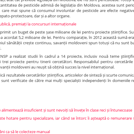
antitatea de pesticide admisă de legislația din Moldova, acestea sunt peri
ul, care mai spune că consumul involuntar de pesticide are efecte negativ
 hepato-protectoare, dar și a altor organe.
publică, premiați la concursuri internaționale
primit un buget de peste șase milioane de lei pentru proiecte științifice. 
-a acordat 5,2 milioane de lei. Pentru comparație, în 2012 această sumă er
iul sănătății crește continuu, savanții moldoveni spun totuși că nu sunt ba
.
NSP a realizat studii în cadrul a 14 proiecte, inclusiv nouă teme ştiinţifi
trei proiecte pentru tinerii cercetători. Responsabilul pentru cercetările ș
anții moldoveni au reușit să obțină succes la nivel internațional.
 rezultatele cercetărilor științifice, articolelor de sinteză și scurte comunicăr
ei sunt verificate de către mai mulți specialiști independenți în domeniile 
alimentează insuficient și sunt nevoiți să învețe în clase reci și întunecoase
ste hotare pentru specializare, iar când se întorc îi așteaptă o remunerare
mâni ca să le colecteze manual