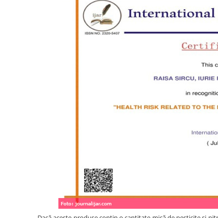
„Dacă aceste produse conțin o cantitate mică de pesticite și nitr