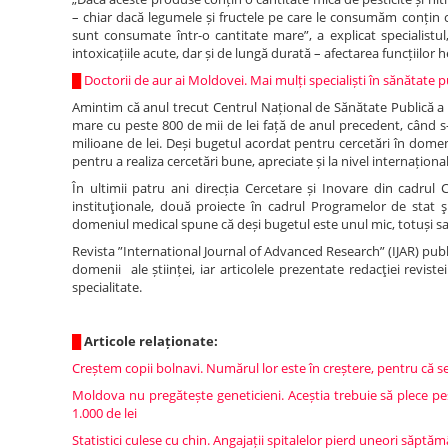
– chiar dacă legumele și fructele pe care le consumăm conțin c
sunt consumate într-o cantitate mare”, a explicat specialist
intoxicațiile acute, dar și de lungă durată – afectarea funcțiilor
█
Doctorii de aur ai Moldovei. Mai mulți specialiști în sănătate 
Amintim că anul trecut Centrul Național de Sănătate Publică a 
mare cu peste 800 de mii de lei față de anul precedent, când s
milioane de lei. Deși bugetul acordat pentru cercetări în domen
pentru a realiza cercetări bune, apreciate și la nivel internațional
În ultimii patru ani direcția Cercetare și Inovare din cadrul C
instituţionale, două proiecte în cadrul Programelor de stat şi 
domeniul medical spune că deși bugetul este unul mic, totuși sav
Revista ”International Journal of Advanced Research” (IJAR) publică
domenii ale științei, iar articolele prezentate redacţiei revist
specialitate.
█
Articole relaționate:
Creștem copii bolnavi. Numărul lor este în creștere, pentru că se 
Moldova nu pregătește geneticieni. Aceștia trebuie să plece pe
1.000 de lei
Statistici culese cu chin. Angajații spitalelor pierd uneori săptă