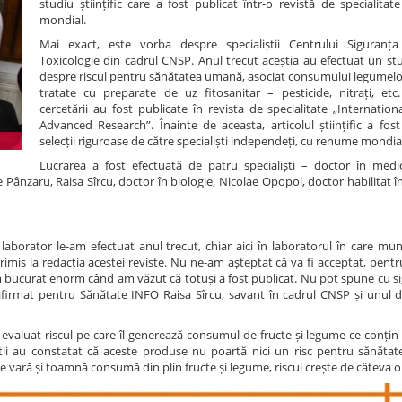
studiu științific care a fost publicat într-o revistă de specialita
mondial.
Mai exact, este vorba despre specialiștii Centrului Siguranța
Toxicologie din cadrul CNSP. Anul trecut aceștia au efectuat un stud
despre riscul pentru sănătatea umană, asociat consumului legumelor 
tratate cu preparate de uz fitosanitar – pesticide, nitrați, etc.
cercetării au fost publicate în revista de specialitate „Internation
Advanced Research”. Înainte de aceasta, articolul științific a fos
selecții riguroase de către specialiști independeți, cu renume mondia
Lucrarea a fost efectuată de patru specialiști – doctor în medic
 Pânzaru, Raisa Sîrcu, doctor în biologie, Nicolae Opopol, doctor habilitat î
laborator le-am efectuat anul trecut, chiar aici în laboratorul în care mun
 trimis la redacția acestei reviste. Nu ne-am așteptat că va fi acceptat, pentru
-am bucurat enorm când am văzut că totuși a fost publicat. Nu pot spune cu s
firmat pentru Sănătate INFO Raisa Sîrcu, savant în cadrul CNSP și unul di
te evaluat riscul pe care îl generează consumul de fructe și legume ce conțin
aliștii au constatat că aceste produse nu poartă nici un risc pentru sănăta
vară și toamnă consumă din plin fructe și legume, riscul crește de câteva or