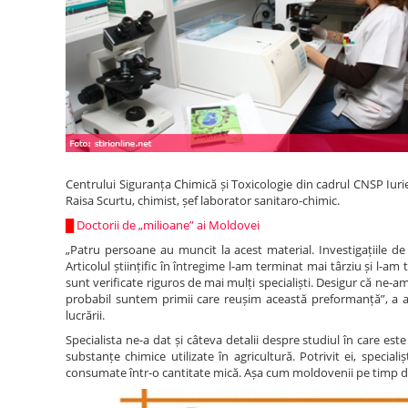
Centrului Siguranța Chimică și Toxicologie din cadrul CNSP Iurie
Raisa Scurtu, chimist, șef laborator sanitaro-chimic.
█
Doctorii de „milioane” ai Moldovei
„Patru persoane au muncit la acest material. Investigațiile de 
Articolul științific în întregime l-am terminat mai târziu și l-am
sunt verificate riguros de mai mulți specialiști. Desigur că ne
probabil suntem primii care reușim această preformanță”, a a
lucrării.
Specialista ne-a dat și câteva detalii despre studiul în care es
substanțe chimice utilizate în agricultură. Potrivit ei, speci
consumate într-o cantitate mică. Așa cum moldovenii pe timp de 