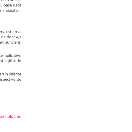
culoase dacă
e imediate –
Suma este mai
a de doar 4,1
ni suficienți
ce aplicative
tiințifice în
i în diferite
respective de
 simbolică de