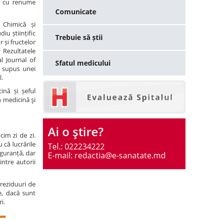
te cu renume
Comunicate
 Chimică și
iu științific
Trebuie să știi
și fructelor
 Rezultatele
al Journal of
Sfatul medicului
t supus unei
l.
ină și șeful
n medicină şi
Ai o ştire?
cim zi de zi.
 că lucrările
Tel.: 022234222
iguranță, dar
E-mail: redactia@e-sanatate.md
ntre autorii
 reziduuri de
te, dacă sunt
i.