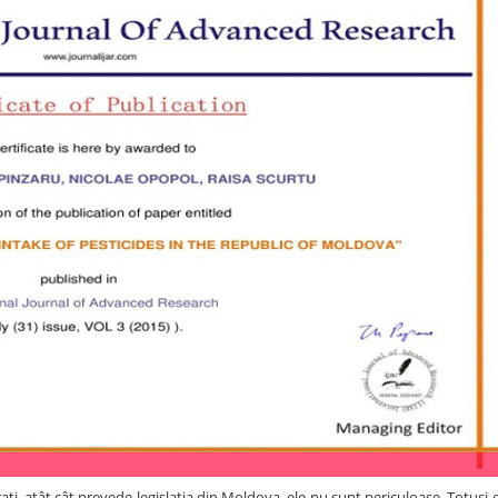
ați, atât cât prevede legislația din Moldova, ele nu sunt periculoase. Totuși e