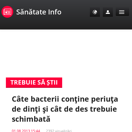
Sănătate Info
Sănătate Info
Sănătate TV
SanoClub
TREBUIE SĂ ȘTII
E-Sănătate Pacienți
Câte bacterii conţine periuţa
E-Sănătate Medici
de dinţi şi cât de des trebuie
E-Sănătate Instituții
schimbată
Tuberculoza Info
01 08 2013 15:44
2392 vizualizări