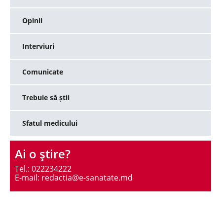
Opinii
Interviuri
Comunicate
Trebuie să știi
Sfatul medicului
Ai o ştire?
Tel.: 022234222
E-mail: redactia@e-sanatate.md