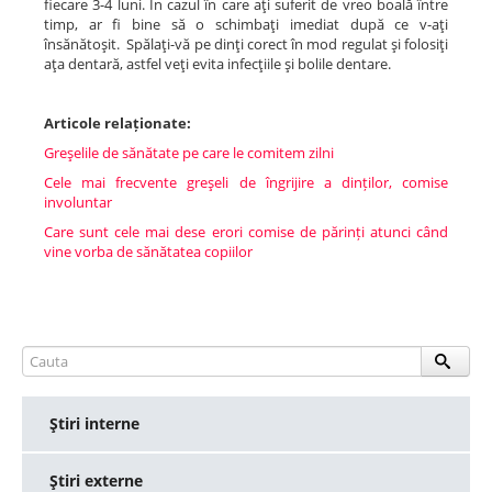
fiecare 3-4 luni. În cazul în care aţi suferit de vreo boală între
timp, ar fi bine să o schimbaţi imediat după ce v-aţi
însănătoşit. Spălaţi-vă pe dinţi corect în mod regulat şi folosiţi
aţa dentară, astfel veţi evita infecţiile şi bolile dentare.
Articole relaționate:
Greşelile de sănătate pe care le comitem zilni
Cele mai frecvente greşeli de îngrijire a dinților, comise
involuntar
Care sunt cele mai dese erori comise de părinți atunci când
vine vorba de sănătatea copiilor
Ştiri interne
Ştiri externe