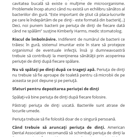
cavitatea bucală să existe o mulţime de microorganisme.
Problemele încep atunci când nu există un echilibru sănătos al
bacteriilor din gură. “Este important de ştiut că placa-lucrurile
pe care le îndepărtăm de pe dinţi - este formată din bacterii[...]
Deci, noi punem bacterii pe periuţa de dinţi de fiecare dată
când ne spălăm” susţine Kimberly Harms, medic stomatolog.
Riscul de îmbolnăvire.
Indiferent de numărul de bacterii ce
trăiesc în gură, sistemul imunitar este în stare să protejeze
organismul de eventuale infecţii, însă şi dumneavoastră
trebuie să contribuiţi la menţinerea sănătăţii prin acoperirea
periuţei de dinţi după fiecare spălare.
Nu vă spălaţi pe dinţi după ce trageţi apă.
Periuţa de dinţi
nu trebuie să fie aproape de toaletă pentru că microbii de pe
aceasta se pot depune şi pe periuţă.
Sfaturi pentru depozitarea periuţei de dinţi
Spălaţi-vă bine periuţa de dinţi după fiecare folosire.
Păstraţi periuţa de dinţi uscată. Bacteriile sunt atrase de
locurile umede.
Periuţa trebuie să fie folosită doar de o singură persoană.
Când trebuie să aruncaţi periuţa de dinţi.
American
Dental Association recomandă să schimbaţi periuţa de dinţi la