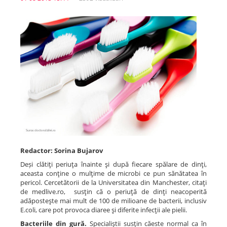
Spitale.MD
Centrul PAS
Școala E-Sănătate
SanoTeca
Redactor: Sorina Bujarov
Deși clătiţi periuţa înainte şi după fiecare spălare de dinţi,
aceasta conţine o mulţime de microbi ce pun sănătatea în
pericol. Cercetătorii de la Universitatea din Manchester, citaţi
de medlive.ro, susţin că o periuţă de dinţi neacoperită
adăposteşte mai mult de 100 de milioane de bacterii, inclusiv
E.coli, care pot provoca diaree şi diferite infecţii ale pielii.
Bacteriile din gură.
Specialiştii susţin căeste normal ca în