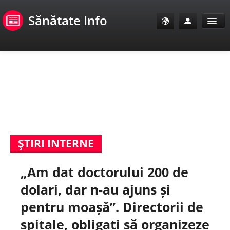
Sănătate Info
Sănătate Info
Sănătate TV
SanoClub
ŞTIRI INTERNE
E-Sănătate Pacienți
„Am dat doctorului 200 de
E-Sănătate Medici
dolari, dar n-au ajuns și
E-Sănătate Instituții
pentru moașă”. Directorii de
spitale, obligați să organizeze
Tuberculoza Info