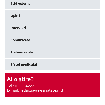
Ştiri externe
Opinii
Interviuri
Comunicate
Trebuie să știi
Sfatul medicului
Ai o ştire?
Tel.: 022234222
E-mail: redactia@e-sanatate.md