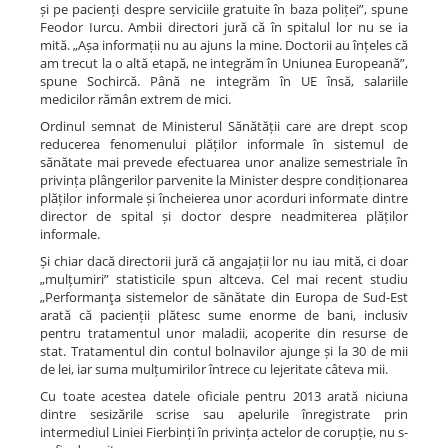
și pe pacienți despre serviciile gratuite în baza poliței”, spune
Feodor Iurcu. Ambii directori jură că în spitalul lor nu se ia
mită. „Așa informații nu au ajuns la mine. Doctorii au înțeles că
am trecut la o altă etapă, ne integrăm în Uniunea Europeană”,
spune Sochircă. Până ne integrăm în UE însă, salariile
medicilor rămân extrem de mici.
Ordinul semnat de Ministerul Sănătății care are drept scop
reducerea fenomenului plăților informale în sistemul de
sănătate mai prevede efectuarea unor analize semestriale în
privința plângerilor parvenite la Minister despre condiționarea
plăților informale și încheierea unor acorduri informate dintre
director de spital și doctor despre neadmiterea plăților
informale.
Și chiar dacă directorii jură că angajații lor nu iau mită, ci doar
„mulțumiri” statisticile spun altceva. Cel mai recent studiu
„Performanţa sistemelor de sănătate din Europa de Sud-Est
arată că pacienții plătesc sume enorme de bani, inclusiv
pentru tratamentul unor maladii, acoperite din resurse de
stat. Tratamentul din contul bolnavilor ajunge și la 30 de mii
de lei, iar suma mulțumirilor întrece cu lejeritate câteva mii.
Cu toate acestea datele oficiale pentru 2013 arată niciuna
dintre sesizările scrise sau apelurile înregistrate prin
intermediul Liniei Fierbinți în privința actelor de corupție, nu s-