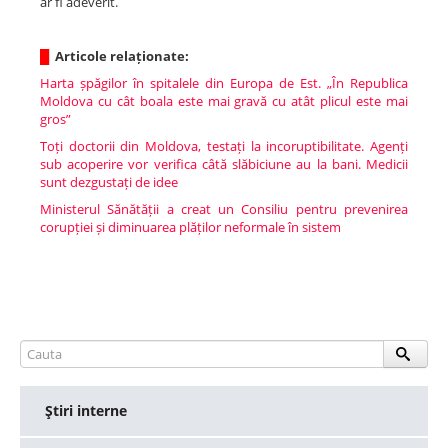
ar fi adeverit.
█
Articole relaționate:
Harta șpăgilor în spitalele din Europa de Est. „În Republica
Moldova cu cât boala este mai gravă cu atât plicul este mai
gros”
Toți doctorii din Moldova, testați la incoruptibilitate. Agenți
sub acoperire vor verifica câtă slăbiciune au la bani. Medicii
sunt dezgustați de idee
Ministerul Sănătății a creat un Consiliu pentru prevenirea
corupției și diminuarea plăților neformale în sistem
Ştiri interne