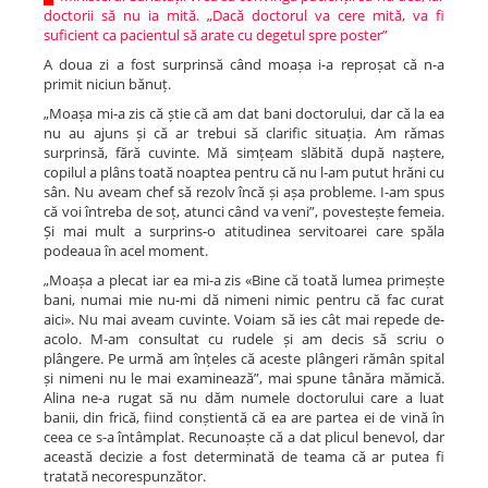
doctorii să nu ia mită. „Dacă doctorul va cere mită, va fi
suficient ca pacientul să arate cu degetul spre poster”
A doua zi a fost surprinsă când moașa i-a reproșat că n-a
primit niciun bănuț.
„Moașa mi-a zis că știe că am dat bani doctorului, dar că la ea
nu au ajuns și că ar trebui să clarific situația. Am rămas
surprinsă, fără cuvinte. Mă simțeam slăbită după naștere,
copilul a plâns toată noaptea pentru că nu l-am putut hrăni cu
sân. Nu aveam chef să rezolv încă și așa probleme. I-am spus
că voi întreba de soț, atunci când va veni”, povestește femeia.
Și mai mult a surprins-o atitudinea servitoarei care spăla
podeaua în acel moment.
„Moașa a plecat iar ea mi-a zis «Bine că toată lumea primește
bani, numai mie nu-mi dă nimeni nimic pentru că fac curat
aici». Nu mai aveam cuvinte. Voiam să ies cât mai repede de-
acolo. M-am consultat cu rudele și am decis să scriu o
plângere. Pe urmă am înțeles că aceste plângeri rămân spital
și nimeni nu le mai examinează”, mai spune tânăra mămică.
Alina ne-a rugat să nu dăm numele doctorului care a luat
banii, din frică, fiind conștientă că ea are partea ei de vină în
ceea ce s-a întâmplat. Recunoaște că a dat plicul benevol, dar
această decizie a fost determinată de teama că ar putea fi
tratată necorespunzător.