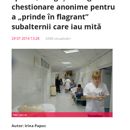
chestionare anonime pentru
Spitale.MD
a „prinde în flagrant”
subalternii care iau mită
Centrul PAS
29 07 2014 13:28
3266 vizualizări
Școala E-Sănătate
SanoTeca
Autor: Irina Papuc