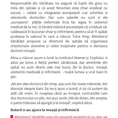
Responsabilii din Sănătate ne asigură că luptă din greu cu
mita din spitale și că acest fenomen este chiar eradicat cu
succes – odată cu integrarea europeană s-ar schimba și
obiceiurile doctorilor. Dar cum salariile nu sunt și ele
„europene”, plățile neformale încă fac legea în sistemul
medical de la noi. O tânără mămică povestește că a trebuit să-
i plătească în buzunar chiar și infirmierei, pentru că ar fi spălat
podeaua în salonul în care a născut. Între timp, Ministerul
Sănătății propune ca directorii de spitale să organizeze
chestionare anonime și vizite inopinate pentru a demasca
doctorii corupți.
Alina a născut acum o lună la Institutul Mamei și Copilului. A
adus pe lume o fetiță perfect sănătoasă, dar amintirile din
spital nu sunt dintre cele mai bune. De la doctor, moașă,
asistentă medicală și infirmieră - toată lumea a vrut bani în
plic.
„Mi-am ales doctorul din timp, așa cum fac toate mămicile. Am
discutat despre bani. Ea ne-a spus o sumă. A zis că putem da
atât cât vrem. În noaptea când au început contracțiile i-am
dus doctorului un plic. Am pus acolo 200 de dolari. Din aceștia,
o parte trebuiau să ajungă și la moașă”, explică Alina.
Dolarii n-au ajuns la moașă și infirmieră
█
Ministerul Sănătății vrea să convingă pacienții să nu dea, iar