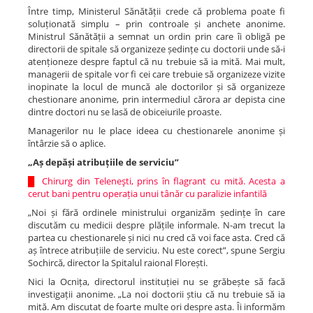
Între timp, Ministerul Sănătății crede că problema poate fi
soluționată simplu – prin controale și anchete anonime.
Ministrul Sănătății a semnat un ordin prin care îi obligă pe
directorii de spitale să organizeze ședințe cu doctorii unde să-i
atenționeze despre faptul că nu trebuie să ia mită. Mai mult,
managerii de spitale vor fi cei care trebuie să organizeze vizite
inopinate la locul de muncă ale doctorilor și să organizeze
chestionare anonime, prin intermediul cărora ar depista cine
dintre doctori nu se lasă de obiceiurile proaste.
Managerilor nu le place ideea cu chestionarele anonime și
întârzie să o aplice.
„Aș depăși atribuțiile de serviciu”
█
Chirurg din Teleneşti, prins în flagrant cu mită. Acesta a
cerut bani pentru operația unui tânăr cu paralizie infantilă
„Noi și fără ordinele ministrului organizăm ședințe în care
discutăm cu medicii despre plățile informale. N-am trecut la
partea cu chestionarele și nici nu cred că voi face asta. Cred că
aș întrece atribuțiile de serviciu. Nu este corect”, spune Sergiu
Sochircă, director la Spitalul raional Florești.
Nici la Ocnița, directorul instituției nu se grăbește să facă
investigații anonime. „La noi doctorii știu că nu trebuie să ia
mită. Am discutat de foarte multe ori despre asta. Îi informăm