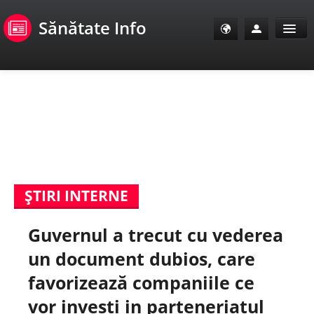
Sănătate Info
Sănătate Info
Sănătate TV
SanoClub
ŞTIRI INTERNE
E-Sănătate Pacienți
Guvernul a trecut cu vederea
E-Sănătate Medici
un document dubios, care
E-Sănătate Instituții
favorizează companiile ce
vor investi in parteneriatul
Tuberculoza Info