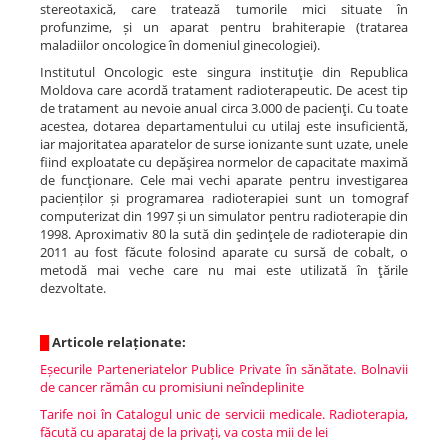
stereotaxică, care tratează tumorile mici situate în
profunzime, și un aparat pentru brahiterapie (tratarea
maladiilor oncologice în domeniul ginecologiei).
Institutul Oncologic este singura instituţie din Republica
Moldova care acordă tratament radioterapeutic. De acest tip
de tratament au nevoie anual circa 3.000 de pacienţi. Cu toate
acestea, dotarea departamentului cu utilaj este insuficientă,
iar majoritatea aparatelor de surse ionizante sunt uzate, unele
fiind exploatate cu depăşirea normelor de capacitate maximă
de funcţionare. Cele mai vechi aparate pentru investigarea
pacienților și programarea radioterapiei sunt un tomograf
computerizat din 1997 și un simulator pentru radioterapie din
1998. Aproximativ 80 la sută din şedinţele de radioterapie din
2011 au fost făcute folosind aparate cu sursă de cobalt, o
metodă mai veche care nu mai este utilizată în ţările
dezvoltate.
█
Articole relaționate:
Eșecurile Parteneriatelor Publice Private în sănătate. Bolnavii
de cancer rămân cu promisiuni neîndeplinite
Tarife noi în Catalogul unic de servicii medicale. Radioterapia,
făcută cu aparataj de la privați, va costa mii de lei