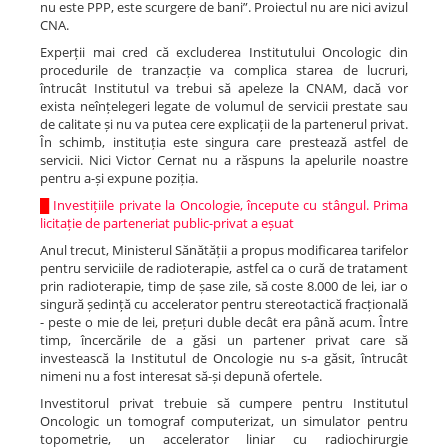
nu este PPP, este scurgere de bani”. Proiectul nu are nici avizul
CNA.
Experții mai cred că excluderea Institutului Oncologic din
procedurile de tranzacție va complica starea de lucruri,
întrucât Institutul va trebui să apeleze la CNAM, dacă vor
exista neînțelegeri legate de volumul de servicii prestate sau
de calitate și nu va putea cere explicații de la partenerul privat.
În schimb, instituția este singura care prestează astfel de
servicii. Nici Victor Cernat nu a răspuns la apelurile noastre
pentru a-și expune poziția.
█
Investițiile private la Oncologie, începute cu stângul. Prima
licitație de parteneriat public-privat a eșuat
Anul trecut, Ministerul Sănătății a propus modificarea tarifelor
pentru serviciile de radioterapie, astfel ca o cură de tratament
prin radioterapie, timp de șase zile, să coste 8.000 de lei, iar o
singură ședință cu accelerator pentru stereotactică fracțională
- peste o mie de lei, prețuri duble decât era până acum. Între
timp, încercările de a găsi un partener privat care să
investească la Institutul de Oncologie nu s-a găsit, întrucât
nimeni nu a fost interesat să-și depună ofertele.
Investitorul privat trebuie să cumpere pentru Institutul
Oncologic un tomograf computerizat, un simulator pentru
topometrie, un accelerator liniar cu radiochirurgie