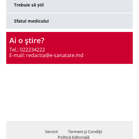
Trebuie să știi
Sfatul medicului
Ai o ştire?
Tel.: 022234222
E-mail: redactia@e-sanatate.md
Servicii
Termeni şi Condiţii
Politică Editorială