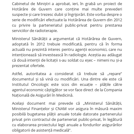
Cabinetul de Miniștri a aprobat, ieri, în grabă un proiect de
Hotărâre de Guvern care conține mai multe prevederi
suspecte și care trezesc dubii și îngrijorări. Este vorba despre o
serie de modificări efectuate la Hotărârea de Guvern din 2012
cu privire la parteneriatul public-privat pentru prestarea
serviciilor de radioterapie.
Ministerul Sănătății a argumentat că Hotărârea de Guvern,
adoptată în 2012 trebuie modificată, pentru că în forma
actuală nu prezintă interes pentru agenții economici, care nu
intenționează să investească în radiologie. Aceștia au adăugat
că două intenții de licitații s-au soldat cu eșec – nimeni nu și-a
prezentat ofertele.
Astfel, autoritatea a considerat că trebuie să „repare”
documentul și să vină cu modificări. Una dintre ele este că
Institutul Oncologic este scos din ecuație – plățile către
agentul economic câștigător se vor face direct de la Compania
Națională de Asigurări în Medicină.
Același document mai prevede că „Ministerul Sănătății,
Ministerul Finanțelor și CNAM vor asigura în măsură maxim
posibilă bugetarea plății anuale totale datorate partenerului
privat prin contractul de parteneriat public-privat, în legătură
cu elaborarea proiectului legii anuale a fondurilor asigurărilor
obligatorii de asistență medicală”.