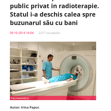
public privat in radioterapie.
Spitale.MD
Statul i-a deschis calea spre
buzunarul său cu bani
Centrul PAS
09 10 2014 16:04
2217 vizualizări
Școala E-Sănătate
SanoTeca
Autor: Irina Papuc