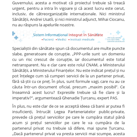
Guvernului, acesta a motivat că proiectul trebuie să treacă
urgent, pentru a intra în vigoare și că acest lucru este cerut,
inclusiv, de cătreorganizațiile internaționale. Nici ministrul
Sănătății, Andrei Usatîi, și nici ministrul adjunct, Mihai Ciocanu,
nu au răspuns la apelurile noastre.
Specialiștii din sănătate spun că documentul are multe puncte
slabe, generatoare de corupție. „PPP-urile sunt un domeniu
cu un risc crescut de corupție, iar documentul este total
netransparent. Nu e clar care este rolul CNAM, a Ministerului
Sănătății, a Ministerului Finanțelor. Nu este indicat prețul și nu
pot înțelege cum să cumperi servicii de la un partener privat,
fără să știi cu ce preț. În plus, sunt formule vagi, care nu au ce
căuta într-un document oficial, precum „maxim posibil”. Ce
înseamnă acest lucru? Expresiile trebuie să fie clare și la
imperativ?”, argumentează Ghenadie Țurcanu, expert PAS.
În plus, nu este clar de ce se acceptă ideea că banii ar putea fi
insuficienți, întrucât Legea Parteneriatelor public-private,
prevede că prețul serviciilor pe care le cumpăra statul până
acum și prețul serviciilor pe care le va cumpăra de la
partenerul privat nu trebuie să difere, mai spune Țurcanu.
„Dacă partenerul privat va presta servicii mai scumpe, acesta