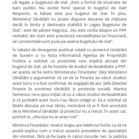
căi legale, a bugetului de stat. „Este o formă de stoarcere de
bani publici. Nu există fond special în bugetul de stat!
Respectiv, la bătaie este pus bugetul de stat. În plus,
Ministerul Sănătății nu poate dispune alocarea de mijloace
decât în limita și destinația stabilită în Legea Bugetului de
Stat”, este de părere Negruța. „Nu este vorba despre un PPP
veritabil, din start este prevăzută neviabilitatea lui financiară,
iar consecințele sunt puse pe seama bugetului de stat”.
În tabelul de divergențe publicat odată cu proiectul Hotărârii
de Guvern și cu Nota informativă Agenția de Proprietăți
Publice a solicitat ca proiectele care implică alocații din
bugetul de stat, să fie însoțite de studiul de fezabilitate a PPP,
iar acesta să fie remis Ministerului Finanțelor. Deși Ministerul
Sănătății a argumentat că cei de la Finanțe au văzut studiul,
acest lucru n-a fost confirmat de angajații de aici. Șefa Direcției
finanțe în ocrotirea sănătății și protecție socială, Marina
Semeniuc ne-a spus inițial că nu a văzut studiul de fezabilitate
și că probabil acest lucru l-au făcut colegii ei. Ea a solicitat să
lăsăm discuția pe mai târziu, motivând că ar fi fost anunțată
de la Ministerul Sănătății că proiectul nu a trecut. În acest caz,
potrivit ei, „discuția nu ar avea rost”.
Ministrul Finanțelor, Anatol Arapu are telefonul închis ca să ne
poată explica cum a trecut această prevedere de specialiștii
din minister, fără să fie luate în calcul riscurile. Ieri, la ședința