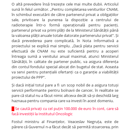
O altă prevedere însă trezește cele mai multe dubii. Articolul
sună în felul următor. „Pentru completarea veniturilor CNAM,
în schimbul executării de către partenerul privat a obligațiilor
sale, privitoare la punerea la dispoziție a centrului de
radioterapie într-o formă operațională pentru pacienți,
partenerul privat va primi plăți de la Ministerul Sănătății până
la valoarea plății anuale totale datorate partenerului privat”. Și
dacă prevederea pare complicată, în Nota Informativă a
proiectului se explică mai simplu. „Dacă plata pentru servicii
efectuată de CNAM nu este suficientă pentru a acoperi
întreaga sumă a venitului anual maximal, atunci Ministerul
Sănătății, în calitate de partener public, va asigura diferența
din contul fondului special alocat din bugetul de stat. Aceasta
va servi pentru potențialii ofertanți ca o garanție a viabilității
proiectului de PPP”.
Și dacă inițial totul pare a fi un scop nobil de a asigura totuși
servicii performante pentru bolnavii de cancer, în realitate se
pare că statul nu a făcut nimic altceva decât să-și deschidă larg
haznaua pentru compania care va investi în acest domeniu.
█
Se caută privați cu cel puțin 100.000 de euro în cont, care să
facă investiții la Institutul Oncologic
Fostul ministru al Finanțelor, Veaceslav Negruța, este de
părere că Guvernul n-a făcut decât să permită stoarcerea, prin